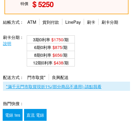
5250
特價
結帳方式：
ATM
貨到付款
LinePay
刷卡
刷卡分期
刷卡分期：
3期0利率
$1750
/期
說明
6期0利率
$875
/期
8期0利率
$656
/期
12期0利率
$438
/期
配送方式：
門市取貨*
良興配送
*滿千元門市取貨現折1%(部分商品不適用)-請點我看
熱門快搜：
電錶 tes
直流 電錶