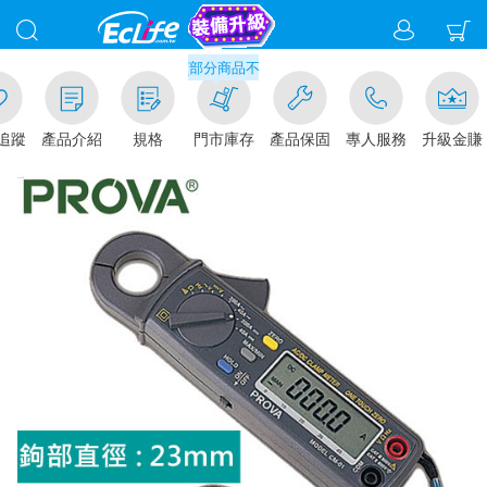
滿千元門市取貨現折1%(部分商品不適用)-請點我看
追蹤
產品介紹
規格
門市庫存
產品保固
專人服務
升級金賺