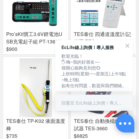
Pro’sKit寶工3.6V鋰電池U
TES泰仕 四通道溫度計/記
SB充電起子組 PT-1366U
錄器 TES-1384
EcLife線上詢價！專人服務
$900
$5989
歡迎光臨！
🖐嗨~我的好朋友~~
很開心能夠見到您💞
上班時間(星期一~星期五)上午9點
~晚上5點
如有任何問題，歡迎與我們聯絡。
回覆至 EcLife線上詢價！專人服務
TES泰仕 TP-K02 液面溫度
TES泰仕 自動換檔絕緣測
棒
試器 TES-3660
$735
$6825