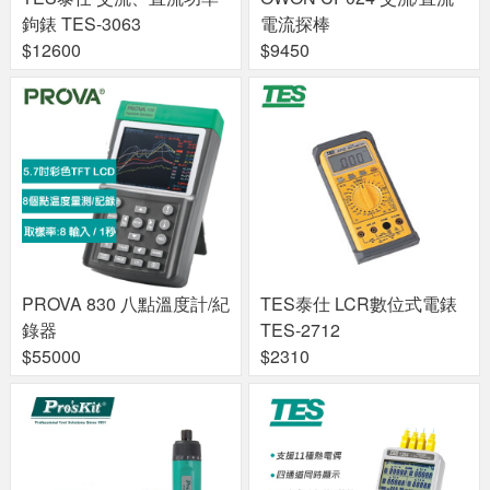
鉤錶 TES-3063
電流探棒
$12600
$9450
PROVA 830 八點溫度計/紀
TES泰仕 LCR數位式電錶
錄器
TES-2712
$55000
$2310