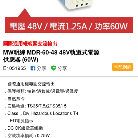
國際通用權範圍交流輸出
MW明緯 MDR-60-48 48V軌道式電源
供應器 (60W)
宅配到府
E1051955
分享
分享
．國際通用權範圍交流輸出
．保護種類: 短路/過負載/過電壓/過溫度
．自然風冷
．安裝軌道: TS35/7.5或TS35/15
．Class I, Div Hazardous Locations T4
．LED電源指示
．DC OK繼電器觸動
．空載功率損耗:<0.75W