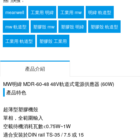
meanwell
工業用 明緯
工業用 mw
明緯 軌道型
mw 軌道型
塑膠殼 mw
塑膠殼 明緯
塑膠殼 軌道型
工業用 軌道型
塑膠殼 工業用
產品介紹
MW明緯 MDR-60-48 48V軌道式電源供應器 (60W)
產品特色
超薄型塑膠機殼
單相，全範圍輸入
空載待機消耗瓦數<0.75W~1W
適合安裝於DIN rail TS-35 / 7.5 或 15