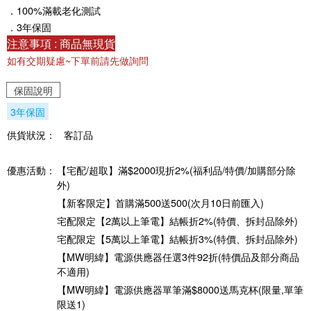
．100%滿載老化測試
．3年保固
注意事項 : 商品無現貨
如有交期疑慮~下單前請先做詢問
保固說明
3年保固
供貨狀況：
客訂品
優惠活動：
【宅配/超取】滿$2000現折2%(福利品/特價/加購部分除
外)
【新客限定】首購滿500送500(次月10日前匯入)
宅配限定【2萬以上筆電】結帳折2%(特價、拆封品除外)
宅配限定【5萬以上筆電】結帳折3%(特價、拆封品除外)
【MW明緯】電源供應器任選3件92折(特價品及部分商品
不適用)
【MW明緯】電源供應器單筆滿$8000送馬克杯(限量,單筆
限送1)