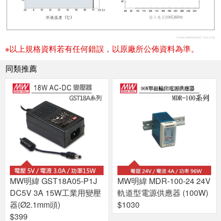
※以上規格資料若有任何錯誤，以原廠所公佈資料為準。
同類推薦
MW明緯 GST18A05-P1J
MW明緯 MDR-100-24 24V
DC5V 3A 15W工業用變壓
軌道型電源供應器 (100W)
器(Ø2.1mm頭)
$1030
$399