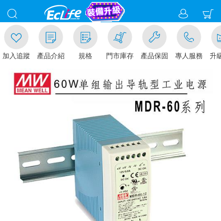
入追蹤
產品介紹
規格
門市庫存
產品保固
專人服務
升級金