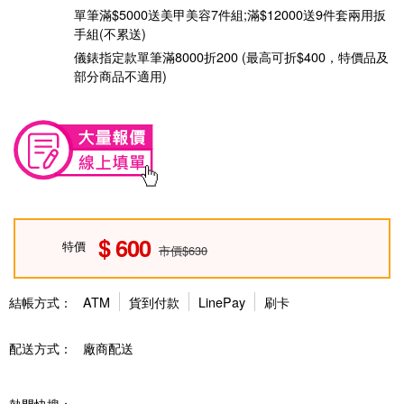
單筆滿$5000送美甲美容7件組;滿$12000送9件套兩用扳
手組(不累送)
儀錶指定款單筆滿8000折200 (最高可折$400，特價品及
部分商品不適用)
600
特價
市價$630
結帳方式：
ATM
貨到付款
LinePay
刷卡
配送方式：
廠商配送
熱門快搜：