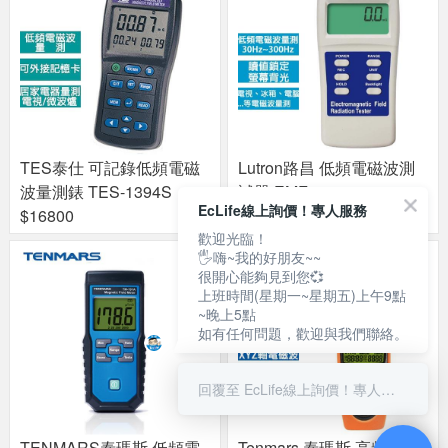
TES泰仕 可記錄低頻電磁
Lutron路昌 低頻電磁波測
波量測錶 TES-1394S
試器 EMF-832
EcLife線上詢價！專人服務
$16800
$4830
歡迎光臨！
🖐嗨~我的好朋友~~
很開心能夠見到您💞
上班時間(星期一~星期五)上午9點
~晚上5點
如有任何問題，歡迎與我們聯絡。
回覆至 EcLife線上詢價！專人服務
TENMARS泰瑪斯 低頻電
Tenmars 泰瑪斯 高頻電磁