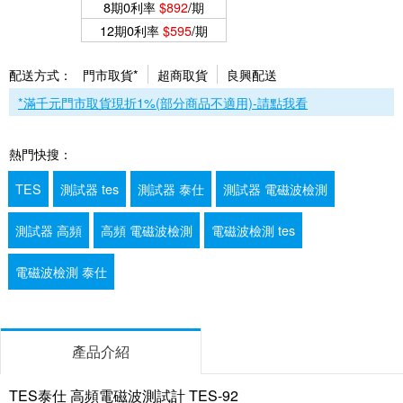
8期0利率
$892
/期
12期0利率
$595
/期
配送方式：
門市取貨*
超商取貨
良興配送
*滿千元門市取貨現折1%(部分商品不適用)-請點我看
熱門快搜：
TES
測試器 tes
測試器 泰仕
測試器 電磁波檢測
測試器 高頻
高頻 電磁波檢測
電磁波檢測 tes
電磁波檢測 泰仕
產品介紹
TES泰仕 高頻電磁波測試計 TES-92