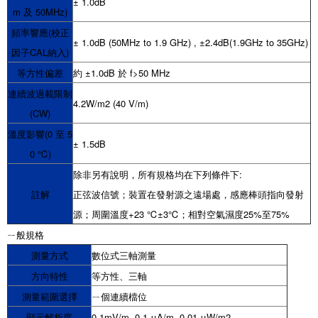
± 1.0dB
m 及 50MHz)
頻率響應(校正
± 1.0dB (50MHz to 1.9 GHz) , ±2.4dB(1.9GHz to 35GHz)
因子CAL納入)
等方性偏差
約 ±1.0dB 於 f>50 MHz
連續波過載限制
4.2W/m2 (40 V/m)
(CW)
溫度影響(0 至 5
± 1.5dB
0 ℃)
除非另有說明，所有規格均在下列條件下:
註解
正弦波信號；裝置在發射源之遠場處，感應棒頭指向發射
源；周圍溫度+23 ℃±3℃；相對空氣濕度25%至75%
ㄧ般規格
測量方式
數位式三軸測量
方向特性
等方性、三軸
測量範圍選擇
ㄧ個連續檔位
顯示解析度
0.1mV/m, 0.1 μA/m, 0.01 μW/m2