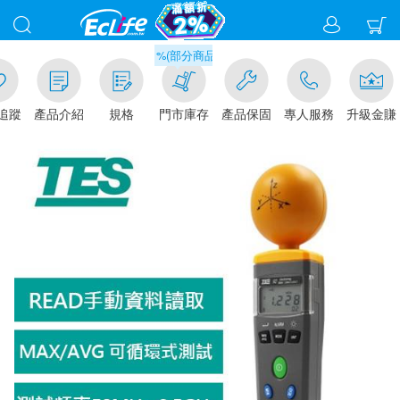
滿千元門市取貨現折1%(部分商品不適用)-請點我看
追蹤
產品介紹
規格
門市庫存
產品保固
專人服務
升級金賺