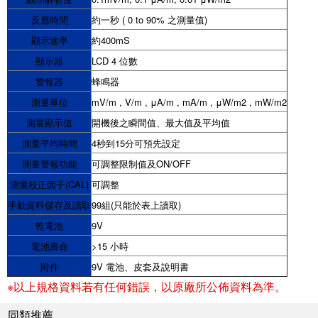
反應時間
約一秒 ( 0 to 90% 之測量值)
顯示速率
約400mS
顯示器
LCD 4 位數
警報器
蜂鳴器
測量單位
mV/m , V/m , μA/m , mA/m , μW/m2 , mW/m2
測量顯示值
開機後之瞬間值、最大值及平均值
測量平均時間
4秒到15分可預先設定
測量警報功能
可調整限制值及ON/OFF
測量校正因子(CAL)
可調整
手動資料儲存及讀取
99組(只能於表上讀取)
乾電池
9V
電池壽命
>15 小時
附件
9V 電池、皮套及說明書
※以上規格資料若有任何錯誤，以原廠所公佈資料為準。
同類推薦