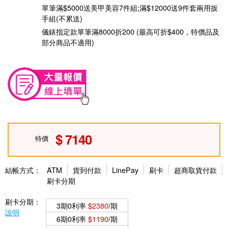
單筆滿$5000送美甲美容7件組;滿$12000送9件套兩用扳
手組(不累送)
儀錶指定款單筆滿8000折200 (最高可折$400，特價品及
部分商品不適用)
7140
特價
結帳方式：
ATM
貨到付款
LinePay
刷卡
超商取貨付款
刷卡分期
刷卡分期：
3期0利率
$2380
/期
說明
6期0利率
$1190
/期