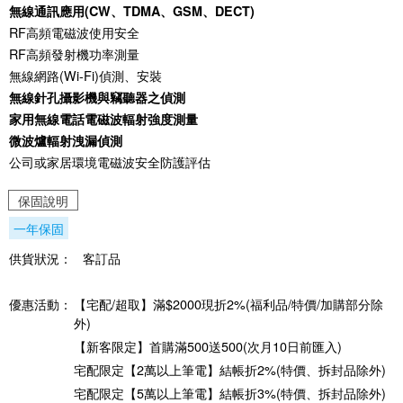
無線通訊應用(CW、TDMA、GSM、DECT)
RF高頻電磁波使用安全
RF高頻發射機功率測量
無線網路(Wi-Fi)偵測、安裝
無線針孔攝影機與竊聽器之偵測
家用無線電話電磁波輻射強度測量
微波爐輻射洩漏偵測
公司或家居環境電磁波安全防護評估
保固說明
一年保固
供貨狀況：
客訂品
優惠活動：
【宅配/超取】滿$2000現折2%(福利品/特價/加購部分除
外)
【新客限定】首購滿500送500(次月10日前匯入)
宅配限定【2萬以上筆電】結帳折2%(特價、拆封品除外)
宅配限定【5萬以上筆電】結帳折3%(特價、拆封品除外)