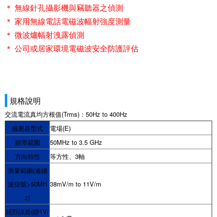
＊ 無線針孔攝影機與竊聽器之偵測
＊ 家用無線電話電磁波幅射強度測量
＊ 微波爐幅射洩露偵測
＊ 公司或居家環境電磁波安全防護評估
規格說明
交流電流真均方根值(Trms)：50Hz to 400Hz
感應器型式
電場(E)
頻率範圍
50MHz to 3.5 GHz
方向特性
等方性、3軸
測量範圍(連續
波信號>50MH
38mV/m to 11V/m
z)
絕對誤差(@1V/