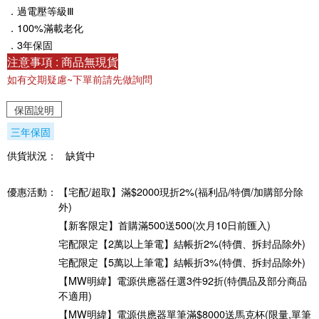
．過電壓等級Ⅲ
．100%滿載老化
．3年保固
注意事項 : 商品無現貨
如有交期疑慮~下單前請先做詢問
保固說明
三年保固
供貨狀況：
缺貨中
優惠活動：
【宅配/超取】滿$2000現折2%(福利品/特價/加購部分除
外)
【新客限定】首購滿500送500(次月10日前匯入)
宅配限定【2萬以上筆電】結帳折2%(特價、拆封品除外)
宅配限定【5萬以上筆電】結帳折3%(特價、拆封品除外)
【MW明緯】電源供應器任選3件92折(特價品及部分商品
不適用)
【MW明緯】電源供應器單筆滿$8000送馬克杯(限量,單筆