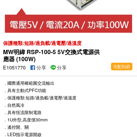
保護種類:短路/過負載/過電壓/過溫度
MW明緯 RSP-100-5 5V交換式電源供
應器 (100W)
宅配到府
E1051770
分享
分享
．國際通用權範圍交流輸出
．具有主動式PFC功能
．保護種類:短路/過負載/過電壓/過溫度
．自然風冷
．具有恆流限制電路
．1U外型,高度僅30mm
．遙控開、關
．LED指示電源開啟