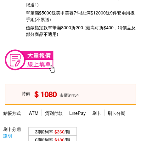
限送1)
單筆滿$5000送美甲美容7件組;滿$12000送9件套兩用扳
手組(不累送)
儀錶指定款單筆滿8000折200 (最高可折$400，特價品及
部分商品不適用)
1080
特價
市價$1134
結帳方式：
ATM
貨到付款
LinePay
刷卡
刷卡分期
刷卡分期：
3期0利率
$360
/期
說明
6期0利率
$180
/期