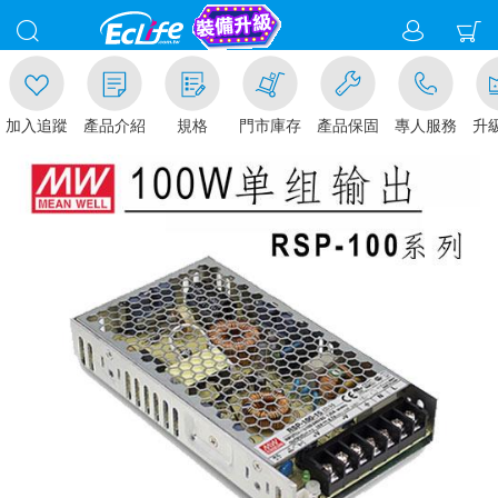
加入追蹤
產品介紹
規格
門市庫存
產品保固
專人服務
升