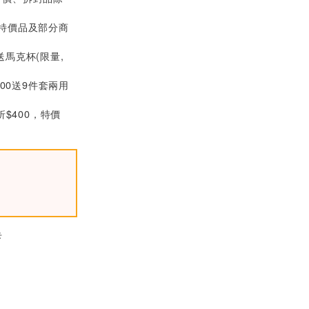
MW明緯 RT-125A 5
(特價品及部分商
V/12V/-5V 交換式
電源供應器 (131W)
$1050
送馬克杯(限量,
MW明緯 LRS-100-
000送9件套兩用
3.3 3.3V單組輸出電
源供應器(66W)
$560
折$400，特價
MW明緯-LRS-50-1
5 15V單組輸出電源
供應器(51W)
$355
卡