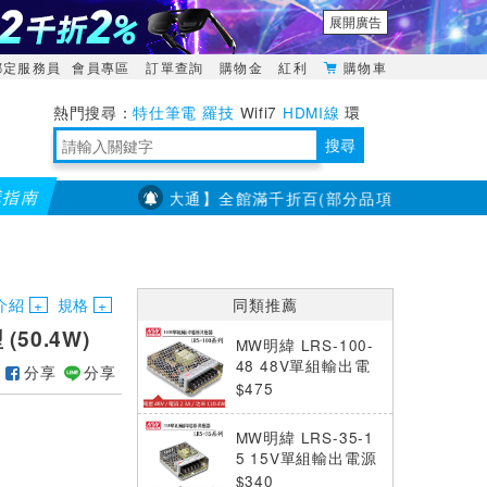
展開廣告
綁定服務員
會員專區
訂單查詢
購物金
紅利
購物車
特仕筆電
羅技
Wifi7
HDMI線
環
境量測
明緯POWER
搜尋
購指南
【PX大通】全館滿千折百(部分品項不適用，滿2千折200
靈活多變的分離式設計
TypeC安全電源延長線
日除濕15L，19坪適用
華碩 ROG Falcata 電競鍵盤
WTR-1500C行動無線影音傳輸器
電源百寶袋-你要的這裡通通有
行動電源【BSMI認證專區】
owon電子測量與智能儀器專家
介紹
規格
同類推薦
(50.4W)
MW明緯 LRS-100-
48 48V單組輸出電
分享
分享
源供應器(110W)
$475
MW明緯 LRS-35-1
5 15V單組輸出電源
供應器(36W)
$340