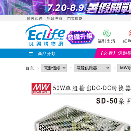
良興官網
粉絲專頁
門市據點
福利出清
紅
【必看】活動
商品分類
首頁