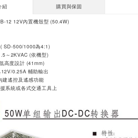
介紹
購買與保固
B-12 12V內置機殼型 (50.4W)
 SD-500/1000為4:1)
.5～2KVAC (依機型)
 低高度設計 (41mm)
具12V/0.25A 輔助輸出
00 內建遙控及遙感功能
備援系統或各式交通工具上