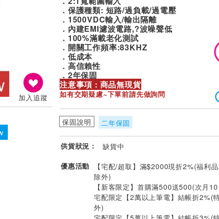
．2:1寬範圍輸入
．保護種類: 短路/過負載/過電壓
．1500VDC輸入/輸出隔離
．內建EMI濾波電路,?波噪聲低
．100%滿載老化測試
．開關工作頻率:83KHZ
．低成本
．高信賴性
．2年保固
注意事項 : 商品無現貨
如有交期疑慮~下單前請先做詢問
加入追蹤
保固說明
二年保固
w
供貨狀況：
缺貨中
優惠活動
【宅配/超取】滿$2000現折2%(福利品
除外)
【新客限定】首購滿500送500(次月1
宅配限定【2萬以上筆電】結帳折2%(
外)
宅配限定【5萬以上筆電】結帳折3%(