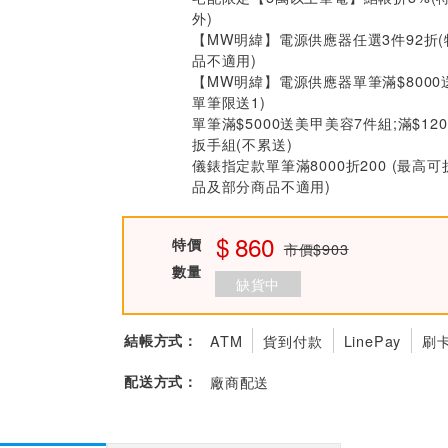
外)
【MW明緯】電源供應器任選3件92折
品不適用)
【MW明緯】電源供應器單筆滿$8000
單筆限送1)
單筆滿$5000送美甲美容7件組;滿$12
扳手組(不累送)
儀錶指定款單筆滿8000折200 (最高可
品及部分商品不適用)
860
特價
市價$903
數量
缺貨中
結帳方式：
ATM
貨到付款
LinePay
刷
配送方式：
廠商配送