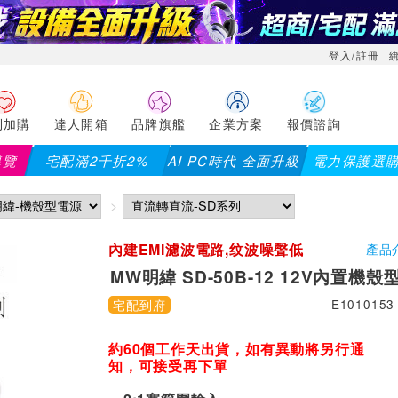
登入/註冊
利加購
達人開箱
品牌旗艦
企業方案
報價諮詢
導覽
宅配滿2千折2%
AI PC時代 全面升級
電力保護選
內建EMI濾波電路,纹波噪聲低
產品
MW明緯 SD-50B-12 12V內置機殼型 
宅配到府
E1010153
約60個工作天出貨，如有異動將另行通
知，可接受再下單