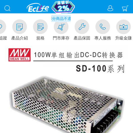
滿千元門市取貨現折1%(部分商品不適用)-請點我看
追蹤
產品介紹
規格
門市庫存
產品保固
專人服務
升級金賺