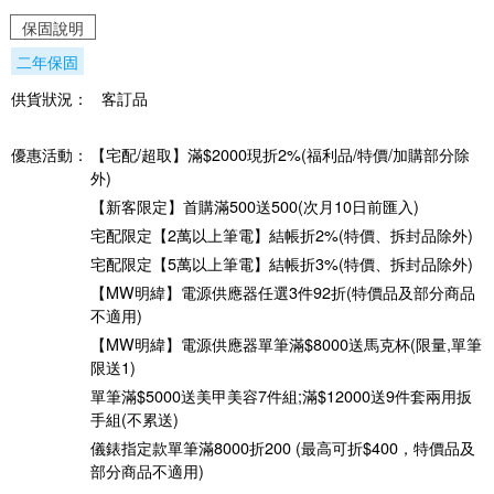
保固說明
二年保固
供貨狀況：
客訂品
優惠活動：
【宅配/超取】滿$2000現折2%(福利品/特價/加購部分除
外)
【新客限定】首購滿500送500(次月10日前匯入)
宅配限定【2萬以上筆電】結帳折2%(特價、拆封品除外)
宅配限定【5萬以上筆電】結帳折3%(特價、拆封品除外)
【MW明緯】電源供應器任選3件92折(特價品及部分商品
不適用)
【MW明緯】電源供應器單筆滿$8000送馬克杯(限量,單筆
限送1)
單筆滿$5000送美甲美容7件組;滿$12000送9件套兩用扳
手組(不累送)
儀錶指定款單筆滿8000折200 (最高可折$400，特價品及
部分商品不適用)