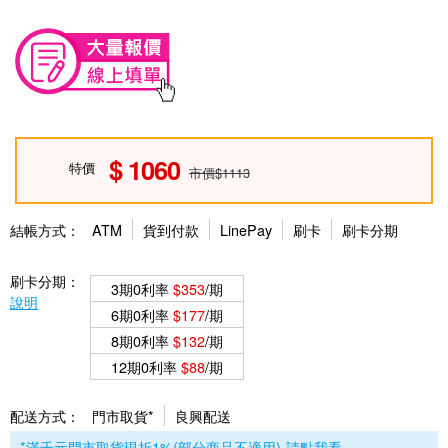
1060
特價
市價$1113
結帳方式：
ATM
貨到付款
LinePay
刷卡
刷卡分期
刷卡分期：
3期0利率
$353
/期
說明
6期0利率
$177
/期
8期0利率
$132
/期
12期0利率
$88
/期
配送方式：
門市取貨*
良興配送
*滿千元門市取貨現折1%(部分商品不適用)-請點我看