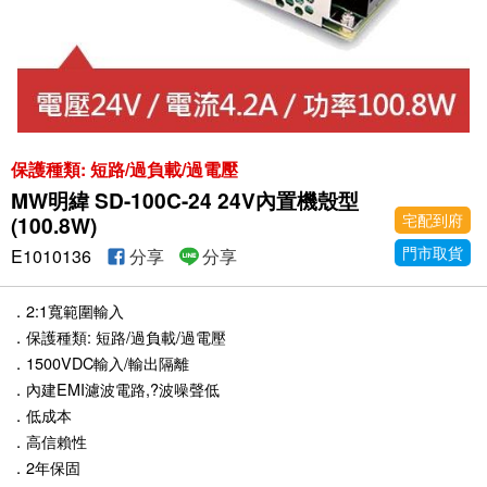
保護種類: 短路/過負載/過電壓
MW明緯 SD-100C-24 24V內置機殼型
宅配到府
(100.8W)
門市取貨
E1010136
分享
分享
．2:1寬範圍輸入
．保護種類: 短路/過負載/過電壓
．1500VDC輸入/輸出隔離
．內建EMI濾波電路,?波噪聲低
．低成本
．高信賴性
．2年保固