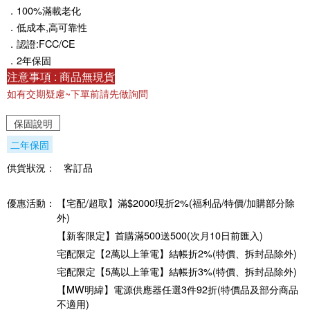
．100%滿載老化
．低成本,高可靠性
．認證:FCC/CE
．2年保固
注意事項 : 商品無現貨
如有交期疑慮~下單前請先做詢問
保固說明
二年保固
供貨狀況：
客訂品
優惠活動：
【宅配/超取】滿$2000現折2%(福利品/特價/加購部分除
外)
【新客限定】首購滿500送500(次月10日前匯入)
宅配限定【2萬以上筆電】結帳折2%(特價、拆封品除外)
宅配限定【5萬以上筆電】結帳折3%(特價、拆封品除外)
【MW明緯】電源供應器任選3件92折(特價品及部分商品
不適用)