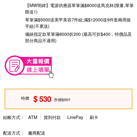
【MW明緯】電源供應器單筆滿$8000送馬克杯(限量,單筆
限送1)
單筆滿$5000送美甲美容7件組;滿$12000送9件套兩用扳
手組(不累送)
儀錶指定款單筆滿8000折200 (最高可折$400，特價品及
部分商品不適用)
530
特價
市價$557
結帳方式：
ATM
貨到付款
LinePay
刷卡
配送方式：
廠商配送