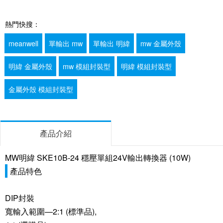
熱門快搜：
meanwell
單輸出 mw
單輸出 明緯
mw 金屬外殼
明緯 金屬外殼
mw 模組封裝型
明緯 模組封裝型
金屬外殼 模組封裝型
產品介紹
MW明緯 SKE10B-24 穩壓單組24V輸出轉換器 (10W)
產品特色
DIP封裝
寬輸入範圍—2:1 (標準品),