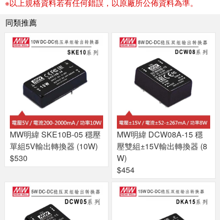
※以上規格資料若有任何錯誤，以原廠所公佈資料為準。
同類推薦
MW明緯 SKE10B-05 穩壓
MW明緯 DCW08A-15 穩
單組5V輸出轉換器 (10W)
壓雙組±15V輸出轉換器 (8
$530
W)
$454