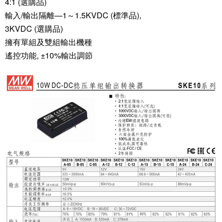
4:1 (選購品)
輸入/輸出隔離—1～1.5KVDC (標準品),
3KVDC (選購品)
擁有單組及雙組輸出機種
遙控功能, ±10%輸出調節