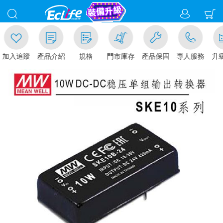
加入追蹤
產品介紹
規格
門市庫存
產品保固
專人服務
升