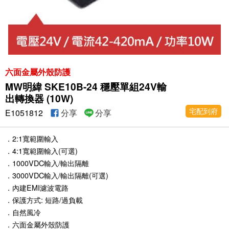
六面金屬外殼防護
MW明緯 SKE10B-24 穩壓單組24V輸
出轉換器 (10W)
宅配到府
E1051812
分享
分享
．2:1寬範圍輸入
．4:1寬範圍輸入(可選)
．1000VDC輸入/輸出隔離
．3000VDC輸入/輸出隔離(可選)
．內建EMI濾波電路
．保護方式: 短路/過負載
．自然風冷
．六面金屬外殼防護