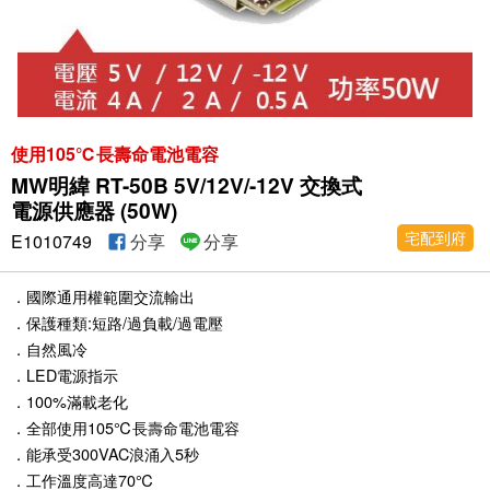
使用105℃長壽命電池電容
MW明緯 RT-50B 5V/12V/-12V 交換式
電源供應器 (50W)
宅配到府
E1010749
分享
分享
．國際通用權範圍交流輸出
．保護種類:短路/過負載/過電壓
．自然風冷
．LED電源指示
．100%滿載老化
．全部使用105℃長壽命電池電容
．能承受300VAC浪涌入5秒
．工作溫度高達70℃