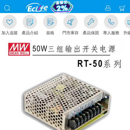
加入追蹤
產品介紹
規格
門市庫存
產品保固
專人服務
升