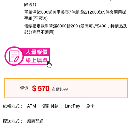
限送1)
單筆滿$5000送美甲美容7件組;滿$12000送9件套兩用扳
手組(不累送)
儀錶指定款單筆滿8000折200 (最高可折$400，特價品及
部分商品不適用)
570
特價
市價$699
結帳方式：
ATM
貨到付款
LinePay
刷卡
配送方式：
廠商配送