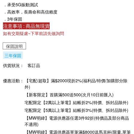
．承受5G振動測試
．高效率，長壽命和高信賴度
．3年保固
注意事項 : 商品無現貨
如有交期疑慮~下單前請先做詢問
保固說明
三年保固
供貨狀況：
客訂品
優惠活動：
【宅配/超取】滿$2000現折2%(福利品/特價/加購部分除
外)
【新客限定】首購滿500送500(次月10日前匯入)
宅配限定【2萬以上筆電】結帳折2%(特價、拆封品除外)
宅配限定【5萬以上筆電】結帳折3%(特價、拆封品除外)
【MW明緯】電源供應器任選3件92折(特價品及部分商品
不適用)
【MW明緯】電源供應器單筆滿$8000送馬克杯(限量,單筆