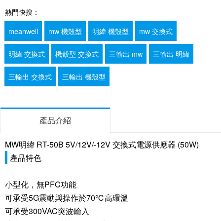
熱門快搜：
meanwell
mw 機殼型
明緯 機殼型
mw 交換式
明緯 交換式
機殼型 交換式
三輸出 mw
三輸出 明緯
三輸出 交換式
三輸出 機殼型
產品介紹
MW明緯 RT-50B 5V/12V/-12V 交換式電源供應器 (50W)
產品特色
小型化，無PFC功能
可承受5G震動與操作於70℃高環溫
可承受300VAC突波輸入