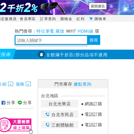
展開廣告
綁定服務員
會員專區
訂單查詢
購物金
紅利
購物車
特仕筆電
羅技
Wifi7
HDMI線
環
境量測
明緯POWER
搜尋
購指南
【PX大通】全館滿千折百(部分品項不適用，滿2千折200...)
靈活多變的分離式設計
TypeC安全電源延長線
日除濕15L，19坪適用
華碩 ROG Falcata 電競鍵盤
WTR-1500C行動無線影音傳輸器
電源百寶袋-你要的這裡通通有
行動電源【BSMI認證專區】
owon電子測量與智能儀器專家
介紹
規格
門市庫存
據點查詢
2
台北地區
分享
分享
台北光華店
網路訂購
電話訂購
台北市民店
電話訂購
三創體驗館