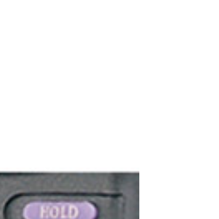
TES泰仕 TES-3012
A 數位交流鉤錶 1K
A
$1785
HILA海碁 多功能數
位交流鉤錶 HA-914
0A
$1029