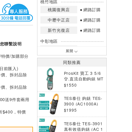
桃竹地區
桃園復興店
網路訂購
中壢中正店
網路訂購
新竹光復店
網路訂購
中彰地區
您聯繫說明
台中英才店
網路訂購
展開
/特價/加購部分
嘉南地區
同類推薦
高雄中華店
網路訂購
0日前匯入)
ProsKit 寶工 3 5/6
特價、拆封品除
高雄鳳山店
網路訂購
交.直流自動鉤錶 MT
-3109
$1550
特價、拆封品除
*庫存數量：網路訂購(0)、少量庫存
(1~2)、現貨充足(3以上)。
TES泰仕 鉤錶 TES-
000送9件套兩用
*門市庫存以店內實際數量為準，可使
3900 (AC1000A)
用專人服務或撥打門市電話洽詢。
$1995
折$400，特價
TES泰仕 TES-3901
真有效值鉤錶 (AC 1