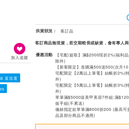
供貨狀況：
客訂品
客訂商品無現貨，若交期較長或缺貨，會有專人與
優惠活動
【宅配/超取】滿$2000現折2%(福利品
加入追蹤
除外)
【新客限定】首購滿500送500(次月1
宅配限定【2萬以上筆電】結帳折2%(
錶 直流電
外)
宅配限定【5萬以上筆電】結帳折3%(
es
外)
單筆滿$5000送美甲美容7件組;滿$12
扳手組(不累送)
儀錶指定款單筆滿8000折200 (最高可
品及部分商品不適用)