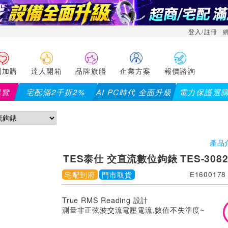
登入/註冊
利加購
達人開箱
品牌旗艦
企業方案
報價諮詢
導覽
宅配滿2千折2%
AI PC時代 全面升級
電力保護選
產品
TES泰仕 交直流數位鉤錶 TES-308
宅配到府
門市取貨
E1600178
True RMS Reading 設計
測量非正弦波交流電壓電流,數值不失準度~