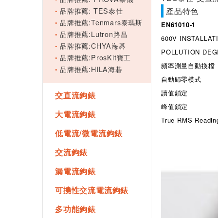
品牌推薦: TES泰仕
產品特色
品牌推薦:Tenmars泰瑪斯
EN61010-1
品牌推薦:Lutron路昌
600V INSTALLATI
品牌推薦:CHYA海碁
POLLUTION DEG
品牌推薦:ProsKit寶工
頻率測量自動換檔
品牌推薦:HILA海碁
自動歸零模式
讀值鎖定
交直流鉤錶
峰值鎖定
大電流鉤錶
True RMS Readin
低電流/微電流鉤錶
交流鉤錶
漏電流鉤錶
可撓性交流電流鉤錶
多功能鉤錶