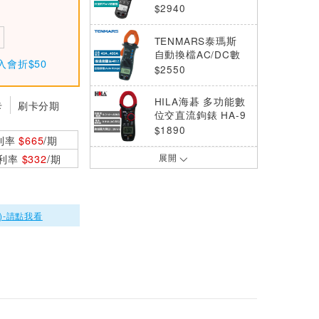
000A)
$2940
TENMARS泰瑪斯
自動換檔AC/DC數
入會折$50
位鉤錶 TM-13E
$2550
HILA海碁 多功能數
卡
刷卡分期
位交直流鉤錶 HA-9
180A
$1890
利率
$665
/期
0利率
$332
/期
展開
HILA海碁 多功能數
位交流鉤錶 HA-912
0A
$893
)-請點我看
ProsKit 寶工 MT-31
02 3又1/2 2A迷你
鉤錶
$1000
TES泰仕 TES-3910
真有效值交直流鉤錶
(DC/AC 1000A)
$3990