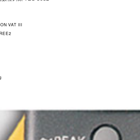
ON VAT III
REE2
g