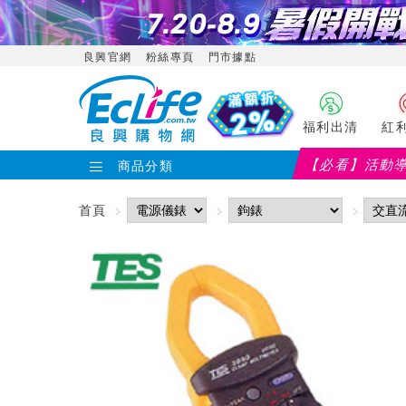
良興官網
粉絲專頁
門市據點
福利出清
紅
【必看】活動
商品分類
首頁