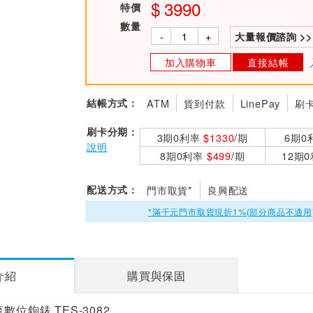
3990
特價
數量
-
+
大量報價諮詢 >>
加入購物車
直接結帳
結帳方式：
ATM
貨到付款
LinePay
刷
刷卡分期：
3期0利率
$1330
/期
6期0
說明
8期0利率
$499
/期
12期
配送方式：
門市取貨*
良興配送
*滿千元門市取貨現折1%(部分商品不適用
介紹
購買與保固
數位鉤錶 TES-3082