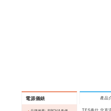
電源儀錶
產品
TES泰仕 交直流
品牌推薦: PROVA泰儀