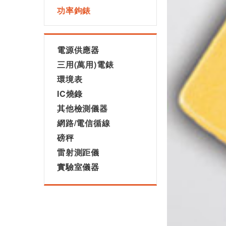
功率鉤錶
電源供應器
三用(萬用)電錶
環境表
IC燒錄
其他檢測儀器
網路/電信循線
磅秤
雷射測距儀
實驗室儀器