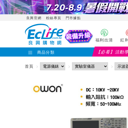
良興官網
粉絲專頁
門市據點
福利出清
紅
【必看】活動
商品分類
【PX大通】全館滿千折百(部分品項不適用，
首頁