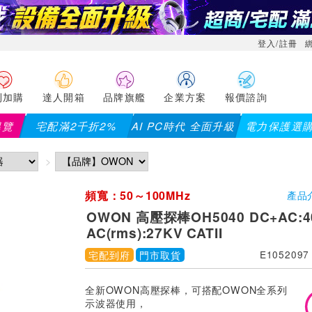
登入/註冊
利加購
達人開箱
品牌旗艦
企業方案
報價諮詢
導覽
宅配滿2千折2%
AI PC時代 全面升級
電力保護選
滿2千折200...)
儀錶指定款單筆滿8000折200 (最高可折$
頻寬：50～100MHz
產品
OWON 高壓探棒OH5040 DC+AC:4
AC(rms):27KV CATII
宅配到府
門市取貨
E1052097
全新OWON高壓探棒，可搭配OWON全系列
示波器使用，