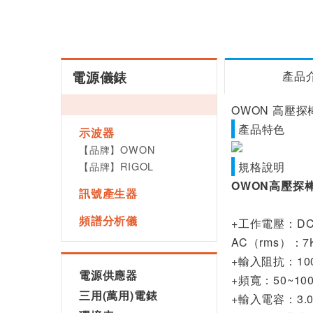
電源儀錶
產品
OWON 高壓探棒OH
產品特色
示波器
【品牌】OWON
【品牌】RIGOL
規格說明
OWON高壓探
訊號產生器
頻譜分析儀
+工作電壓：DC：
AC（rms）：7K
+輸入阻抗：10
電源供應器
+頻寬：50~10
三用(萬用)電錶
+輸入電容：3.0