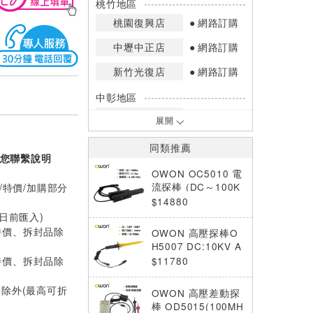
桃竹地區
桃園復興店
網路訂購
中壢中正店
網路訂購
新竹光復店
網路訂購
中彰地區
台中英才店
網路訂購
展開
嘉南地區
同類推薦
您聯繫說明
高雄中華店
網路訂購
OWON OC5010 電
高雄鳳山店
網路訂購
流探棒 (DC～100K
/特價/加購部分
Hz/0.05～100A)
$14880
*庫存數量：網路訂購(0)、少量庫存
0日前匯入)
(1~2)、現貨充足(3以上)。
特價、拆封品除
OWON 高壓探棒O
*門市庫存以店內實際數量為準，可使
H5007 DC:10KV A
用專人服務或撥打門市電話洽詢。
C(rms):7KVVpp:20
特價、拆封品除
$11780
KV(pluse)
分除外(最高可折
OWON 高壓差動探
棒 OD5015(100MH