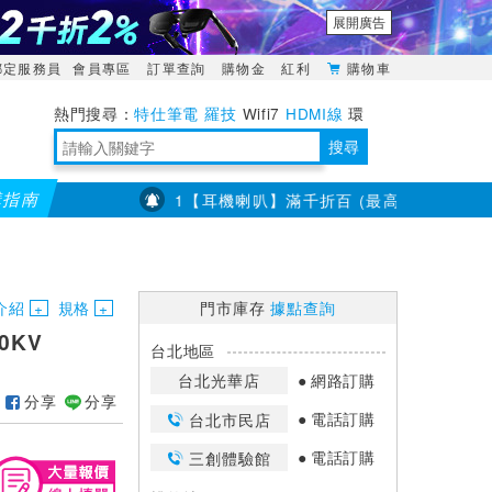
展開廣告
綁定服務員
會員專區
訂單查詢
購物金
紅利
購物車
特仕筆電
羅技
Wifi7
HDMI線
環
境量測
明緯POWER
搜尋
購指南
400
7/23~8/31【耳機喇叭】滿千折百 (最高折3百) 部分品
靈活多變的分離式設計
TypeC安全電源延長線
日除濕15L，19坪適用
華碩 ROG Falcata 電競鍵盤
WTR-1500C行動無線影音傳輸器
電源百寶袋-你要的這裡通通有
行動電源【BSMI認證專區】
owon電子測量與智能儀器專家
介紹
規格
門市庫存
據點查詢
0KV
台北地區
台北光華店
網路訂購
分享
分享
電話訂購
台北市民店
電話訂購
三創體驗館