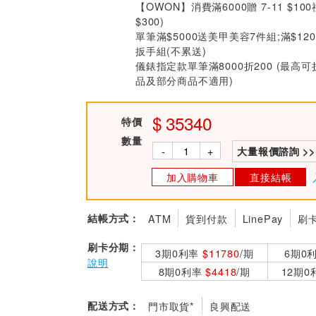
【OWON】消費滿6000贈 7-11 $10
$300)
單筆滿$5000送美甲美容7件組;滿$12
扳手組(不累送)
儀錶指定款單筆滿8000折200 (最高可
品及部分商品不適用)
35340
特價
數量
-
+
大量報價諮詢 >>
加入購物車
直接結帳
結帳方式：
ATM
貨到付款
LinePay
刷
刷卡分期：
3期0利率
$11780
/期
6期0
說明
8期0利率
$4418
/期
12期
配送方式：
門市取貨*
良興配送