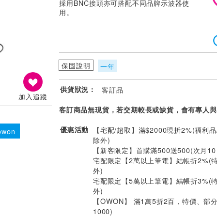
採用BNC接頭亦可搭配不同品牌示波器使
用。
保固說明
一年
供貨狀況：
客訂品
加入追蹤
客訂商品無現貨，若交期較長或缺貨，會有專人與
優惠活動
【宅配/超取】滿$2000現折2%(福利品
won
除外)
【新客限定】首購滿500送500(次月1
宅配限定【2萬以上筆電】結帳折2%(
外)
宅配限定【5萬以上筆電】結帳折3%(
外)
【OWON】 滿1萬5折2百，特價、部
1000)