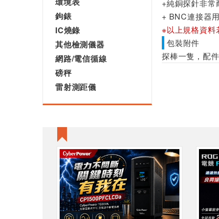
環境表
+純銅探針非常
鉤錶
+ BNC連接器
※以上規格資料
IC燒錄
包裝附件
其他檢測儀器
探棒一隻，配件
網路/電信循線
磅秤
雷射測距儀