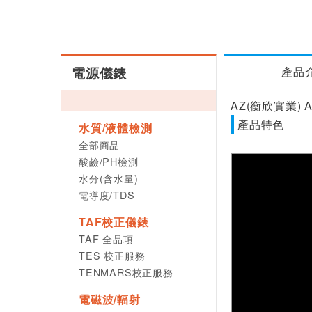
電源儀錶
產品
AZ(衡欣實業) 
產品特色
水質/液體檢測
全部商品
酸鹼/PH檢測
水分(含水量)
電導度/TDS
TAF校正儀錶
TAF 全品項
TES 校正服務
TENMARS校正服務
電磁波/輻射