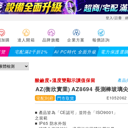
登入/註冊
利加購
達人開箱
品牌旗艦
企業方案
報價諮詢
導覽
宅配滿2千折2%
AI PC時代 全面升級
電力保護選
2千折200...)
儀錶指定款單筆滿8000折200 (最高可折$4
酸鹼度+溫度雙顯示讀值保留
產品
AZ(衡欣實業) AZ8694 長測棒玻璃
宅配到府
門市取貨
E1052062
■ 產品皆為「CE認可」並符合「ISO9001」
之規範
■ IP65 防水外殼