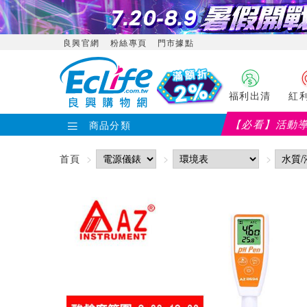
良興官網
粉絲專頁
門市據點
福利出清
紅
【必看】活動
商品分類
【PX大通】全館滿千折百(部分品項不適用，滿
首頁