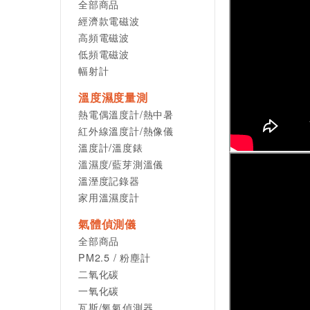
全部商品
經濟款電磁波
高頻電磁波
低頻電磁波
幅射計
溫度濕度量測
熱電偶溫度計/熱中暑
紅外線溫度計/熱像儀
溫度計/溫度錶
溫濕度/藍芽測溫儀
溫溼度記錄器
家用溫濕度計
氣體偵測儀
全部商品
PM2.5 / 粉塵計
二氧化碳
一氧化碳
瓦斯/氧氣偵測器