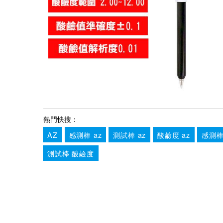
熱門快搜：
AZ
感測棒 az
測試棒 az
酸鹼度 az
感測棒
測試棒 酸鹼度