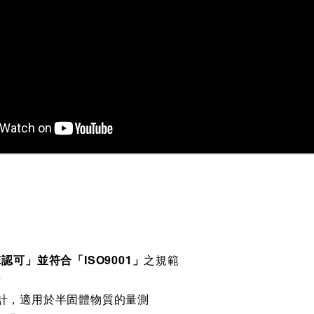
E認可」並符合「ISO9001」
之規範
殼
計，適用於半固體物質的量測