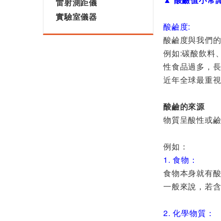
雷射測距儀
實驗室儀器
酸鹼度:
酸鹼度與我們
例如:碳酸飲料
性食品過多，
近年全球最重視
酸鹼的來源
物質呈酸性或
例如：
1. 食物：
食物本身就有
一般來說，若
2. 化學物質：