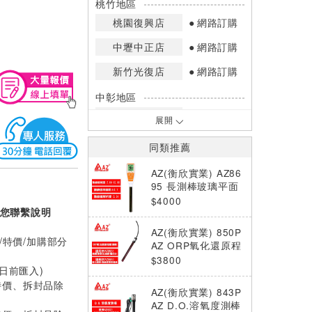
桃竹地區
桃園復興店
網路訂購
中壢中正店
網路訂購
新竹光復店
網路訂購
中彰地區
台中英才店
網路訂購
展開
嘉南地區
同類推薦
高雄中華店
網路訂購
AZ(衡欣實業) AZ86
高雄鳳山店
網路訂購
95 長測棒玻璃平面
pH筆
$4000
您聯繫說明
*庫存數量：網路訂購(0)、少量庫存
(1~2)、現貨充足(3以上)。
AZ(衡欣實業) 850P
*門市庫存以店內實際數量為準，可使
/特價/加購部分
AZ ORP氧化還原程
用專人服務或撥打門市電話洽詢。
度測棒
$3800
0日前匯入)
特價、拆封品除
AZ(衡欣實業) 843P
AZ D.O.溶氧度測棒