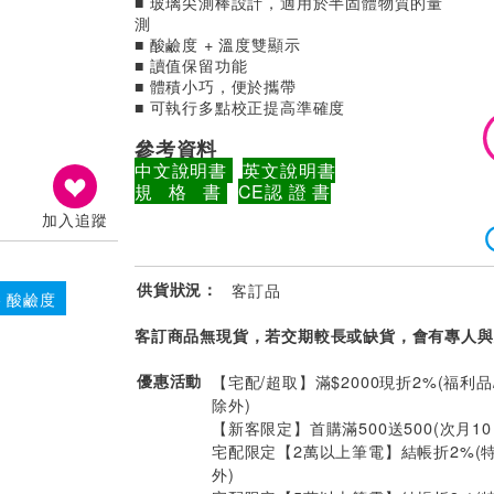
■ 玻璃尖測棒設計，適用於半固體物質的量
測
■ 酸鹼度 + 溫度雙顯示
■ 讀值保留功能
■ 體積小巧，便於攜帶
■ 可執行多點校正提高準確度
參考資料
中文說明書
英文說明書
規 格 書
CE認 證 書
加入追蹤
供貨狀況：
客訂品
 酸鹼度
客訂商品無現貨，若交期較長或缺貨，會有專人與
優惠活動
【宅配/超取】滿$2000現折2%(福利品
除外)
【新客限定】首購滿500送500(次月1
宅配限定【2萬以上筆電】結帳折2%(
外)