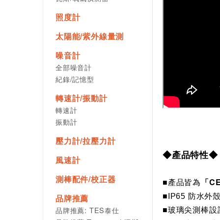
照度計
太陽能/紫外線量測
噪音計
全部噪音計
紀錄/記憶型
轉速計/振動計
轉速計
振動計
壓力計/拉壓力計
◆產品特性◆
風速計
測棒配件/校正器
「C
■
產品皆為
■IP65
防水外
品牌推薦
品牌推薦: TES泰仕
■
玻璃尖測棒設