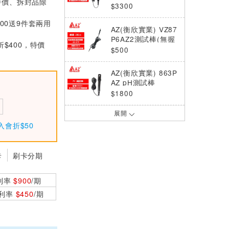
特價、拆封品除
(含半透膜套組)
$3300
000送9件套兩用
AZ(衡欣實業) VZ87
P6AZ2測試棒(無握
折$400，特價
把)
$500
AZ(衡欣實業) 863P
AZ pH測試棒
$1800
展開
AZ(衡欣實業) AZ86
入會折$50
921 IP65 低離子長
測棒pH筆
$2205
卡
刷卡分期
AZ(衡欣實業) VZ83
0P電導測棒
利率
$900
/期
$2520
0利率
$450
/期
AZ(衡欣實業) 86P3
AZ pH測試棒
$2000