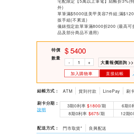
宅配限定【5萬以上筆電】結帳折3%(
外)
單筆滿$5000送美甲美容7件組;滿$12
扳手組(不累送)
儀錶指定款單筆滿8000折200 (最高可
品及部分商品不適用)
5400
特價
數量
-
+
大量報價諮詢 >>
加入購物車
直接結帳
結帳方式：
ATM
貨到付款
LinePay
刷
刷卡分期：
3期0利率
$1800
/期
6期0
說明
8期0利率
$675
/期
12期
配送方式：
門市取貨*
良興配送