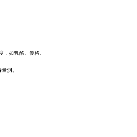
、
度，如乳酪、優格
時量測。