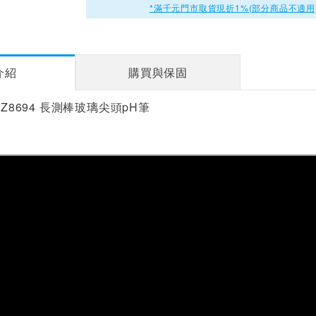
*滿千元門市取貨現折1%(部分商品不適用
介紹
購買與保固
AZ8694 長測棒玻璃尖頭pH筆