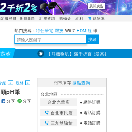
展開廣告
綁定服務員
會員專區
訂單查詢
購物金
紅利
購物車
特仕筆電
羅技
Wifi7
HDMI線
環
境量測
明緯POWER
搜尋
購指南
00
7/23~8/31【耳機喇叭】滿千折百 (最高折3百) 部分品牌
靈活多變的分離式設計
TypeC安全電源延長線
日除濕15L，19坪適用
華碩 ROG Falcata 電競鍵盤
WTR-1500C行動無線影音傳輸器
電源百寶袋-你要的這裡通通有
行動電源【BSMI認證專區】
owon電子測量與智能儀器專家
介紹
規格
門市庫存
據點查詢
尖頭pH筆
台北地區
分享
分享
台北光華店
網路訂購
電話訂購
台北市民店
電話訂購
三創體驗館