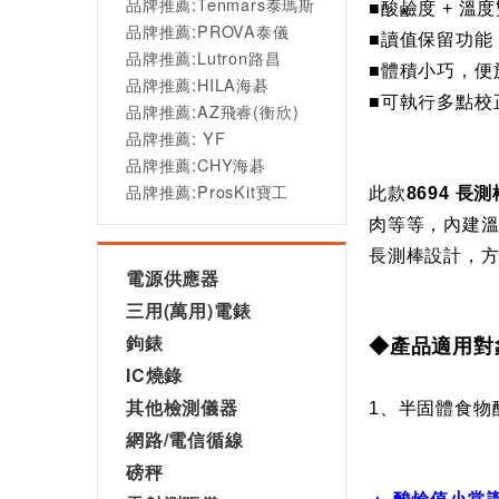
品牌推薦:Tenmars泰瑪斯
■
酸鹼度
+
溫度
品牌推薦:PROVA泰儀
■
讀值保留
功能
品牌推薦:Lutron路昌
■
體積小巧，便
品牌推薦:HILA海碁
■
可執行多點校
品牌推薦:AZ飛睿(衡欣)
品牌推薦: YF
品牌推薦:CHY海碁
品牌推薦:ProsKit寶工
此款
8694
長測
肉
等等，內建
長測棒設計，
電源供應器
三用(萬用)電錶
鉤錶
◆產品適用對
IC燒錄
食物
其他檢測儀器
1
、半固體
網路/電信循線
磅秤
▲
酸鹼值小常