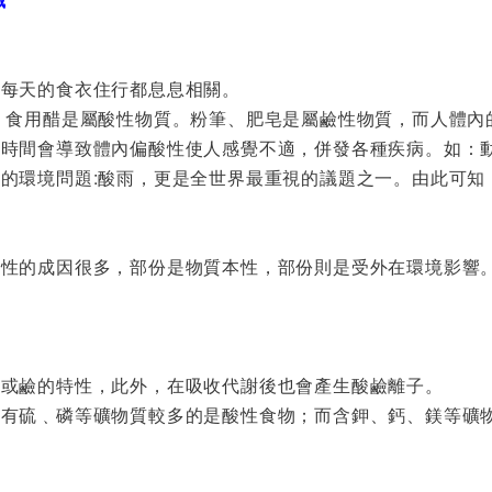
的每天的食衣住行都息息相關。
、食用醋是屬酸性物質。粉筆、肥皂是屬鹼性物質，而人體內
長時間會導致體內偏酸性使人感覺不適，併發各種疾病。如：
的環境問題:酸雨，更是全世界最重視的議題之一。由此可知
鹼性的成因很多，部份是物質本性，部份則是受外在環境影響
酸或鹼的特性，此外，在吸收代謝後也會產生酸鹼離子。
含有硫﹑磷等礦物質較多的是酸性食物；而含鉀、鈣、鎂等礦