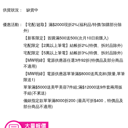
供貨狀況：
缺貨中
優惠活動：
【宅配/超取】滿$2000現折2%(福利品/特價/加購部分除
外)
【新客限定】首購滿500送500(次月10日前匯入)
宅配限定【2萬以上筆電】結帳折2%(特價、拆封品除外)
宅配限定【5萬以上筆電】結帳折3%(特價、拆封品除外)
【MW明緯】電源供應器任選3件92折(特價品及部分商品
不適用)
【MW明緯】電源供應器單筆滿$8000送馬克杯(限量,單筆
限送1)
單筆滿$5000送美甲美容7件組;滿$12000送9件套兩用扳
手組(不累送)
儀錶指定款單筆滿8000折200 (最高可折$400，特價品及
部分商品不適用)