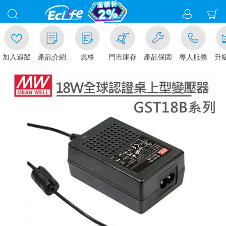
入追蹤
產品介紹
規格
門市庫存
產品保固
專人服務
升級金