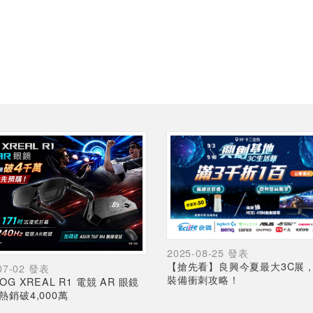
2025-08-25 發表
【搶先看】良興今夏最大3C展
07-02 發表
裝備衝刺攻略！
OG XREAL R1 電競 AR 眼鏡
熱銷破4,000萬