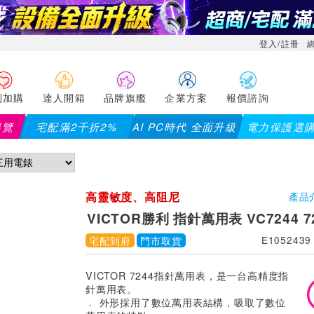
登入/註冊
利加購
達人開箱
品牌旗艦
企業方案
報價諮詢
導覽
宅配滿2千折2%
AI PC時代 全面升級
電力保護選
，滿2千折200...)
儀錶指定款單筆滿8000折200 (最高可折
高靈敏度、高阻尼
產品
VICTOR勝利 指針萬用表 VC7244 7
宅配到府
門市取貨
E1052439
VICTOR 7244指針萬用表，是一台高精度指
針萬用表。
． 外形採用了數位萬用表結構，吸取了數位