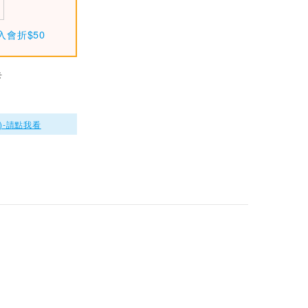
入會折$50
卡
)-請點我看