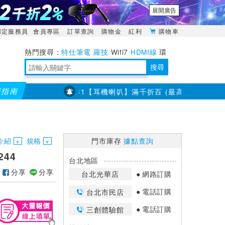
展開廣告
綁定服務員
會員專區
訂單查詢
購物金
紅利
購物車
特仕筆電
羅技
Wifi7
HDMI線
環
境量測
明緯POWER
搜尋
購指南
$400
7/23~8/31【耳機喇叭】滿千折百 (最高折3百) 部分
靈活多變的分離式設計
TypeC安全電源延長線
日除濕15L，19坪適用
華碩 ROG Falcata 電競鍵盤
WTR-1500C行動無線影音傳輸器
電源百寶袋-你要的這裡通通有
行動電源【BSMI認證專區】
owon電子測量與智能儀器專家
介紹
規格
門市庫存
據點查詢
244
台北地區
分享
分享
台北光華店
網路訂購
電話訂購
台北市民店
電話訂購
三創體驗館