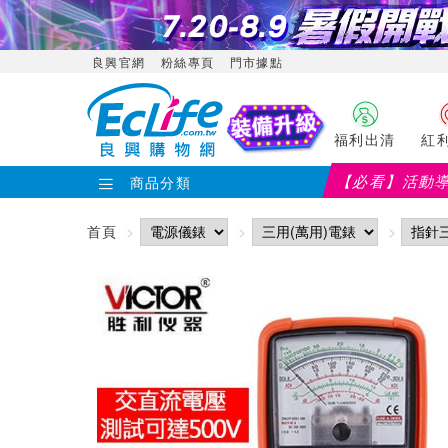
良興官網
粉絲專頁
門市據點
福利出清
紅
【必看】活動
商品分類
【PX大通】全館滿千折百(部分品項不適用
首頁