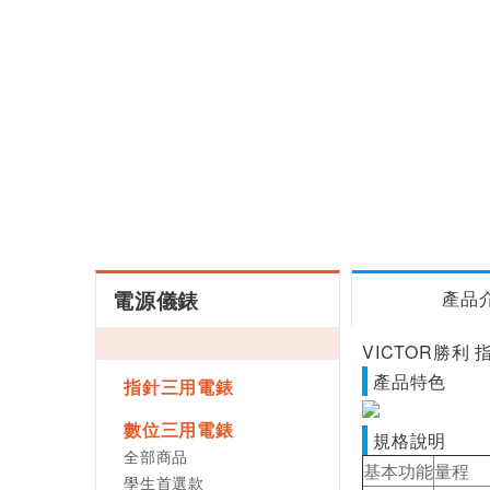
電源儀錶
產品
VICTOR勝利 指
產品特色
指針三用電錶
數位三用電錶
規格說明
全部商品
基本功能
量程
學生首選款