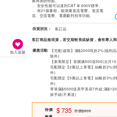
萬用表的特點。
． 安全性能可以達到CAT Ⅲ 600V標準。
． 有21個量程，能測量直流電壓、直流電
流、交流電壓、電通斷判別等功能。
供貨狀況：
客訂品
客訂商品無現貨，若交期較長或缺貨，會有專人與
優惠活動
【宅配/超取】滿$2000現折2%(福利品
加入追蹤
除外)
【新客限定】首購滿500送500(次月1
宅配限定【2萬以上筆電】結帳折2%(
外)
宅配限定【5萬以上筆電】結帳折3%(
外)
單筆滿$5000送美甲美容7件組;滿$12
扳手組(不累送)
735
特價
市價$809
數量