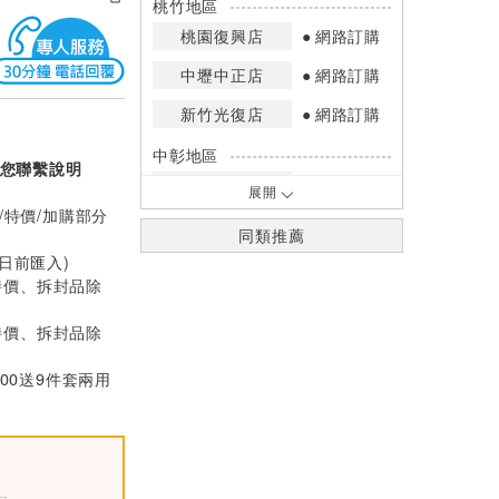
桃竹地區
桃園復興店
網路訂購
中壢中正店
網路訂購
新竹光復店
網路訂購
中彰地區
您聯繫說明
台中英才店
網路訂購
展開
/特價/加購部分
嘉南地區
同類推薦
高雄中華店
網路訂購
0日前匯入)
特價、拆封品除
高雄鳳山店
網路訂購
特價、拆封品除
*庫存數量：網路訂購(0)、少量庫存
(1~2)、現貨充足(3以上)。
000送9件套兩用
*門市庫存以店內實際數量為準，可使
用專人服務或撥打門市電話洽詢。