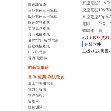
直流電壓
0.1V/0
快速驗電筆
交流電壓
10V/5
三位數位三用電錶
四位數位三用電錶
直流電流
50μA/
藍芽智慧電錶
電阻
2kΩ、
功率量測電錶
蜂鳴器：
有
真有效值電錶
※以上規格資料
名片型/口袋型電錶
包裝附件
自動換檔電錶
主機x1,說明書x
L.C.R 電錶
電流/電壓錶
鉤錶型電錶
其他(萬用)測試電表
桌上型萬用電表
電力分析儀
電源檢相計
驗電筆
阻抗測試