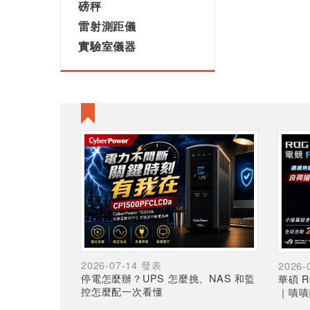
磅秤
雷射測距儀
實驗室儀器
2026-07-14 發表
2026-
停電怎麼辦？UPS 怎麼挑、NAS 和監
華碩 R
控怎麼配一次看懂
｜嘖嘖