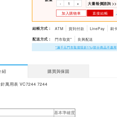
-
+
大量報價諮詢 >>
加入購物車
直接結帳
結帳方式：
ATM
貨到付款
LinePay
刷
配送方式：
門市取貨*
良興配送
*滿千元門市取貨現折1%(部分商品不適用
介紹
購買與保固
針萬用表 VC7244 7244
基本準確度