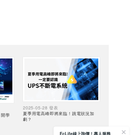
2025-05-28 發表
夏季用電高峰即將來臨！跳電狀況加
，開學
劇？
EcLife線上詢價！專人服務