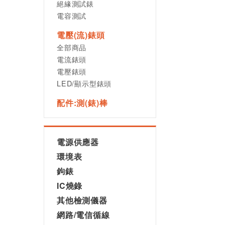
絕緣測試錶
電容測試
電壓(流)錶頭
全部商品
電流錶頭
電壓錶頭
LED/顯示型錶頭
配件:測(錶)棒
電源供應器
環境表
鉤錶
IC燒錄
其他檢測儀器
網路/電信循線