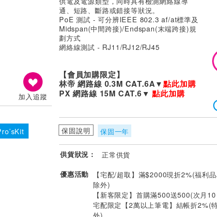
供電及電源類型，同時具有檢測網絡線導
通、短路、斷路或錯接等狀況。
PoE 測試 - 可分辨IEEE 802.3 af/at標準及
Midspan(中間跨接)/Endspan(末端跨接)規
劃方式
網絡線測試 - RJ11/RJ12/RJ45
【會員加購限定】
林帝 網路線 0.3M CAT.6A▼
點此加購
PX 網路線 15M
CAT.6
▼
點此加購
加入追蹤
保固說明
保固一年
ro’sKit
供貨狀況：
正常供貨
優惠活動
【宅配/超取】滿$2000現折2%(福利品
除外)
【新客限定】首購滿500送500(次月1
宅配限定【2萬以上筆電】結帳折2%(
外)