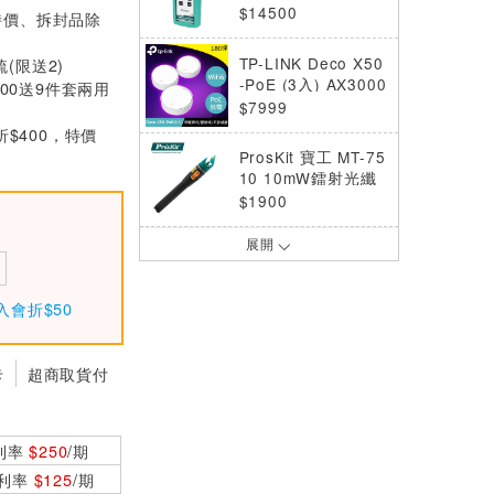
介面 波長850/1300
$14500
特價、拆封品除
nm
TP-LINK Deco X50
梳(限送2)
-PoE (3入) AX3000
000送9件套兩用
雙頻 PoE Mesh Wi
$7999
Fi 6
折$400，特價
ProsKit 寶工 MT-75
10 10mW鐳射光纖
測試筆
$1900
展開
ProsKit 寶工 MT-76
03 儲存型光纖光功
率計
$7000
入會折$50
TP-LINK Deco X50
-5G (1入) AX3000
卡
超商取貨付
Mesh WiFi 6 雙頻
$8999
無線網路
ProsKit 寶工 MT-76
利率
$250
/期
10A-T 光時域反射
0利率
$125
/期
儀,繁體中文介面+按
$75000