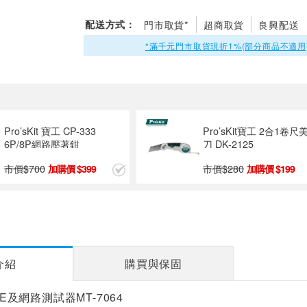
配送方式：
門市取貨*
超商取貨
良興配送
*滿千元門市取貨現折1%(部分商品不適用
Pro’sKit 寶工 CP-333
Pro’sKit寶工 2合1卷尺
6P/8P網路壓著鉗
刀 DK-2125
市價$
700
市價$
280
399
199
介紹
購買與保固
POE及網路測試器MT-7064