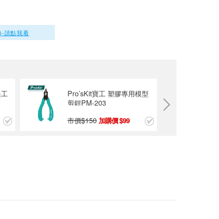
鍵,SC/PC介面
Pro’sKit寶工 多功能
光功率計(七合一) M
)-請點我看
T-7625
$2800
Pro’sKit寶工CAT 5
6 7多功能網路壓接
鉗 CP-335N
$739
美工
Pro’sKit寶工 塑膠專用模型
剪鉗PM-203
市價$
150
99