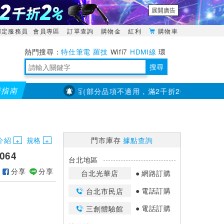
展開廣告
綁定服務員
會員專區
訂單查詢
購物金
紅利
購物車
特仕筆電
羅技
Wifi7
HDMI線
環
境量測
明緯POWER
搜尋
購指南
大通】全館滿千折百(部分品項不適用，滿2千折200...)
儀錶指定
靈活多變的分離式設計
TypeC安全電源延長線
日除濕15L，19坪適用
華碩 ROG Falcata 電競鍵盤
WTR-1500C行動無線影音傳輸器
電源百寶袋-你要的這裡通通有
行動電源【BSMI認證專區】
owon電子測量與智能儀器專家
介紹
規格
門市庫存
據點查詢
064
台北地區
分享
分享
台北光華店
網路訂購
電話訂購
台北市民店
電話訂購
三創體驗館