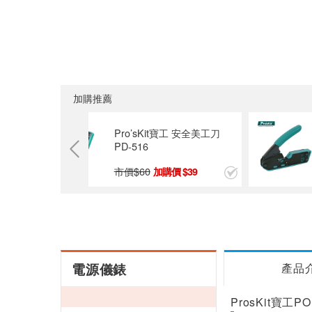
加購推薦
合金重型美
Pro’sKit寶工 安全美工刀
PD-516
市價$
60
9
39
電源儀錶
產品
ProsKit寶工