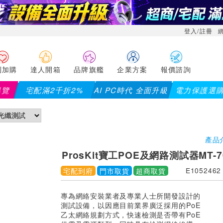
登入/註冊
利加購
達人開箱
品牌旗艦
企業方案
報價諮詢
導覽
宅配滿2千折2%
AI PC時代 全面升級
電力保護選
【PX
產品
ProsKit寶工POE及網路測試器MT-7
宅配到府
門市取貨
超商取貨
E1052462
專為網絡安裝業者及專業人士所開發設計的
測試設備，以因應目前業界廣泛採用的PoE
乙太網絡規劃方式，快速檢測是否帶有PoE