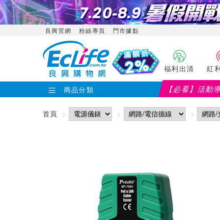
良興官網
粉絲專頁
門市據點
福利出清
紅
【必看】活動
商品分類
首頁