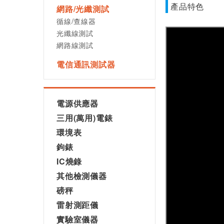
產品特色
網路/光纖測試
循線/查線器
光纖線測試
網路線測試
電信通訊測試器
電源供應器
三用(萬用)電錶
環境表
鉤錶
IC燒錄
其他檢測儀器
磅秤
雷射測距儀
實驗室儀器