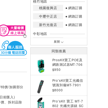
桃竹地區
桃園復興店
網路訂購
中壢中正店
網路訂購
新竹光復店
網路訂購
中彰地區
台中英才店
網路訂購
展開
嘉南地區
同類推薦
高雄中華店
網路訂購
ProsKit寶工POE及
高雄鳳山店
網路訂購
網路測試器MT-706
3
$950
*庫存數量：網路訂購(0)、少量庫存
(1~2)、現貨充足(3以上)。
Pro'sKit寶工光纖信
*門市庫存以店內實際數量為準，可使
號識別儀MT-7901
/特價/加購部分
用專人服務或撥打門市電話洽詢。
$8000
0日前匯入)
Pro'sKit 寶工 MT-7
特價、拆封品除
802 光纖光源錶 SC