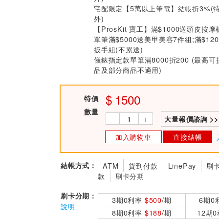
宅配限定【5萬以上筆電】結帳折3%(
外)
【ProsKit 寶工】滿$1000送頭皮按摩
單筆滿$5000送美甲美容7件組;滿$12
扳手組(不累送)
儀錶指定款單筆滿8000折200 (最高可
品及部分商品不適用)
1500
特價
數量
-
+
大量報價諮詢 >>
加入購物車
直接結帳
結帳方式：
ATM
貨到付款
LinePay
刷
款
刷卡分期
刷卡分期：
3期0利率
$500
/期
6期0
說明
8期0利率
$188
/期
12期