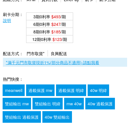
刷卡分期：
3期0利率
$493
/期
說明
6期0利率
$247
/期
8期0利率
$185
/期
12期0利率
$123
/期
配送方式：
門市取貨*
良興配送
*滿千元門市取貨現折1%(部分商品不適用)-請點我看
熱門快搜：
meanwell
過載保護 mw
過載保護 明緯
40w 明緯
雙組輸出 mw
雙組輸出 明緯
mw 40w
40w 過載保護
雙組輸出 過載保護
40w 雙組輸出