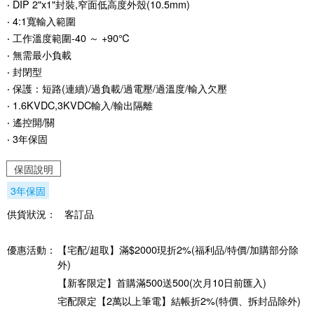
‧ DIP 2"x1"封裝,窄面低高度外殼(10.5mm)
‧ 4:1寬輸入範圍
‧ 工作溫度範圍-40 ～ +90℃
‧ 無需最小負載
‧ 封閉型
‧ 保護：短路(連續)/過負載/過電壓/過溫度/輸入欠壓
‧ 1.6KVDC,3KVDC輸入/輸出隔離
‧ 遙控開/關
‧ 3年保固
保固說明
3年保固
供貨狀況：
客訂品
優惠活動：
【宅配/超取】滿$2000現折2%(福利品/特價/加購部分除
外)
【新客限定】首購滿500送500(次月10日前匯入)
宅配限定【2萬以上筆電】結帳折2%(特價、拆封品除外)