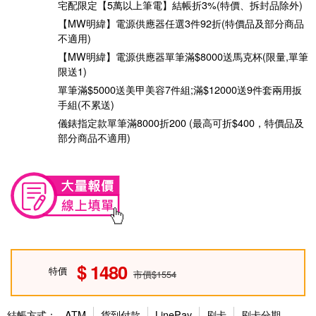
宅配限定【5萬以上筆電】結帳折3%(特價、拆封品除外)
【MW明緯】電源供應器任選3件92折(特價品及部分商品
不適用)
【MW明緯】電源供應器單筆滿$8000送馬克杯(限量,單筆
限送1)
單筆滿$5000送美甲美容7件組;滿$12000送9件套兩用扳
手組(不累送)
儀錶指定款單筆滿8000折200 (最高可折$400，特價品及
部分商品不適用)
1480
特價
市價$1554
結帳方式：
ATM
貨到付款
LinePay
刷卡
刷卡分期