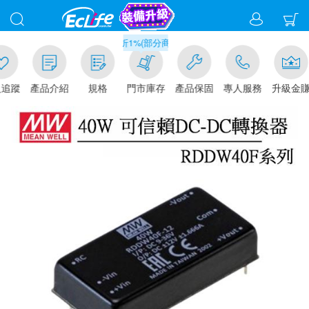
滿千元門市取貨現折1%(部分商品不適用)-請點我看
追蹤
產品介紹
規格
門市庫存
產品保固
專人服務
升級金賺