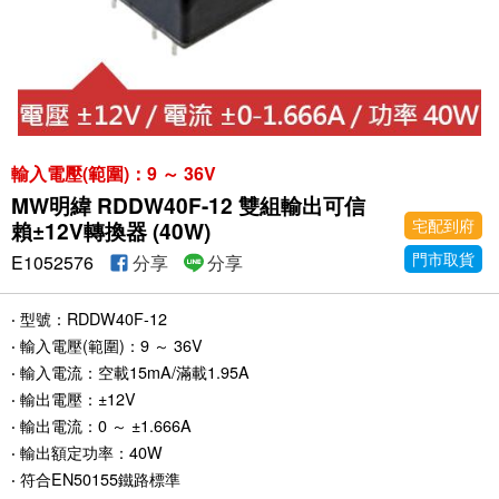
輸入電壓(範圍)：9 ～ 36V
MW明緯 RDDW40F-12 雙組輸出可信
宅配到府
賴±12V轉換器 (40W)
門市取貨
E1052576
分享
分享
‧ 型號：RDDW40F-12
‧ 輸入電壓(範圍)：9 ～ 36V
‧ 輸入電流：空載15mA/滿載1.95A
‧ 輸出電壓：±12V
‧ 輸出電流：0 ～ ±1.666A
‧ 輸出額定功率：40W
‧ 符合EN50155鐵路標準