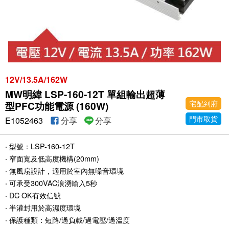
12V/13.5A/162W
MW明緯 LSP-160-12T 單組輸出超薄
宅配到府
型PFC功能電源 (160W)
門市取貨
E1052463
分享
分享
‧ 型號：LSP-160-12T
‧ 窄面寬及低高度機構(20mm)
‧ 無風扇設計，適用於室內無噪音環境
‧ 可承受300VAC浪湧輸入5秒
‧ DC OK有效信號
‧ 半灌封用於高濕度環境
‧ 保護種類：短路/過負載/過電壓/過溫度