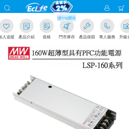
滿千元門市取貨現折1%(部分商品不適用)-請點我看
追蹤
產品介紹
規格
門市庫存
產品保固
專人服務
升級金賺