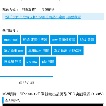
配送方式：
門市取貨*
良興配送
*滿千元門市取貨現折1%(部分商品不適用)-請點我看
熱門快搜：
meanwell
明緯 電源供應器
mw 電源供應器
明緯 電源
單組輸出 mw
單組輸出 明緯
單組輸出 過載保護
無風扇 靜音
pfc mw
pfc 明緯
產品介紹
MW明緯 LSP-160-12T 單組輸出超薄型PFC功能電源 (160W)
產品特色