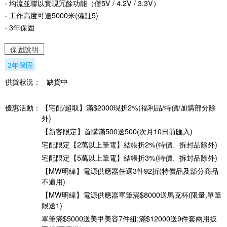
‧ 均流並聯以實現冗餘功能（僅5V / 4.2V / 3.3V）
‧ 工作高度可達5000米(備註5)
‧ 3年保固
保固說明
3年保固
供貨狀況：
缺貨中
優惠活動：
【宅配/超取】滿$2000現折2%(福利品/特價/加購部分除
外)
【新客限定】首購滿500送500(次月10日前匯入)
宅配限定【2萬以上筆電】結帳折2%(特價、拆封品除外)
宅配限定【5萬以上筆電】結帳折3%(特價、拆封品除外)
【MW明緯】電源供應器任選3件92折(特價品及部分商品
不適用)
【MW明緯】電源供應器單筆滿$8000送馬克杯(限量,單筆
限送1)
單筆滿$5000送美甲美容7件組;滿$12000送9件套兩用扳