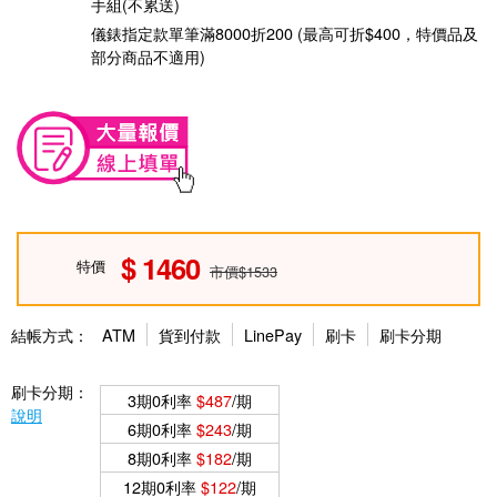
手組(不累送)
儀錶指定款單筆滿8000折200 (最高可折$400，特價品及
部分商品不適用)
1460
特價
市價$1533
結帳方式：
ATM
貨到付款
LinePay
刷卡
刷卡分期
刷卡分期：
3期0利率
$487
/期
說明
6期0利率
$243
/期
8期0利率
$182
/期
12期0利率
$122
/期