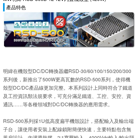
產品特色
明緯在機殼型DC/DC轉換器繼RSD-30/60/100/150/200/300
系列後，新推出了500W更高瓦數的RSD-500系列，使得機
殼型DC/DC產品線更加完整。本系列設計上同時符合了鐵道
及工控資訊類法規要求，可充分滿足鐵道、工控、安控、資
通訊……等各種領域對DC/DC轉換器的應用需求。
RSD-500系列採1U低高度扁平機殼設計，搭配輸入及輸出端
子台，讓使用者安裝上配線鎖附簡便快速，主要特點包含無
風扇設計，內灌導熱膠、2:1寬壓輸入、4000Vdc輸入/輸出隔