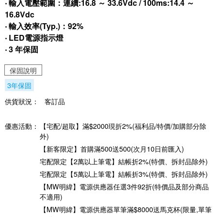
‧ 輸入電壓範圍：連續:16.8 ～ 33.6Vdc / 100ms:14.4 ～
16.8Vdc
‧ 輸入效率(Typ.)：92%
‧ LED電源指示燈
‧ 3 年保固
保固說明
3年保固
供貨狀況：
客訂品
優惠活動：
【宅配/超取】滿$2000現折2%(福利品/特價/加購部分除
外)
【新客限定】首購滿500送500(次月10日前匯入)
宅配限定【2萬以上筆電】結帳折2%(特價、拆封品除外)
宅配限定【5萬以上筆電】結帳折3%(特價、拆封品除外)
【MW明緯】電源供應器任選3件92折(特價品及部分商品
不適用)
【MW明緯】電源供應器單筆滿$8000送馬克杯(限量,單筆