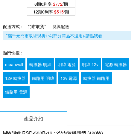
8期0利率
$772
/期
12期0利率
$515
/期
配送方式：
門市取貨*
良興配送
*滿千元門市取貨現折1%(部分商品不適用)-請點我看
熱門快搜：
meanwell
轉換器 明緯
明緯 電源
明緯 12v
電源 轉換器
12v 轉換器
鐵路用 明緯
12v 電源
轉換器 鐵路用
鐵路用 電源
產品介紹
MW明緯 RSD-500B-12 12V內置機殼型 (420W)