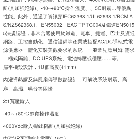
離(具加強絕緣)、-40~+80℃操作溫度、、5G耐震…等優異
性能。此外，通過了資訊類IEC62368-1/UL62638-1/RCM A
S/NZS62368.1、EN55032、EAC TP TC004及鐵道EN5015
5法規認證，非常合適使用於鐵道、電車、捷運、巴士及資通
網路、工控自動化、通信設備等產業或搭配AC/DC導軌式電
源供應器一體化安裝美觀要求的系統，一般常見應用如: 需求
二極式隔離、DC UPS系統、電池轉壓或穩壓……等。
扁平機殼設計，1U低高度(41mm)
內灌導熱膠及無風扇傳導散熱設計，可解決系統耐震、高
塵、高濕、噪音等困擾
2:1寬壓輸入
-40～+80℃超寬操作溫度
4000Vdc輸入/輸出隔離(具加强絕緣)
內建VR可調輸出電壓(+15%)