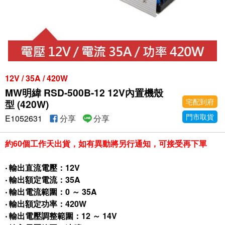
12V / 35A / 420W
MW明緯 RSD-500B-12 12V內置機殼
宅配到府
型 (420W)
門市取貨
E1052631
分享
分享
約60個工作天出貨，如有異動將另行通知，可接受再下單
‧ 輸出直流電壓：12V
‧ 輸出額定電流：35A
‧ 輸出電流範圍：0 ～ 35A
‧ 輸出額定功率：420W
‧ 輸出電壓調整範圍：12 ～ 14V