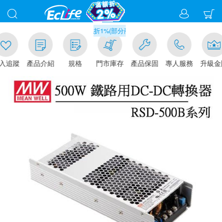
滿千元門市取貨現折1%(部分商品不適用)-請點我看
追蹤
產品介紹
規格
門市庫存
產品保固
專人服務
升級金賺