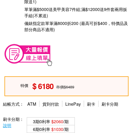
限送1)
單筆滿$5000送美甲美容7件組;滿$12000送9件套兩用扳
手組(不累送)
儀錶指定款單筆滿8000折200 (最高可折$400，特價品及
部分商品不適用)
6180
特價
市價$6489
結帳方式：
ATM
貨到付款
LinePay
刷卡
刷卡分期
刷卡分期：
3期0利率
$2060
/期
說明
6期0利率
$1030
/期