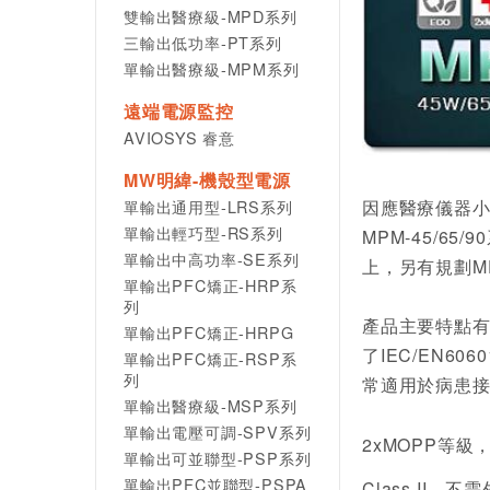
雙輸出醫療級-MPD系列
三輸出低功率-PT系列
單輸出醫療級-MPM系列
遠端電源監控
AVIOSYS 睿意
MW明緯-機殼型電源
因應醫療儀器小型
單輸出通用型-LRS系列
單輸出輕巧型-RS系列
MPM-45/6
單輸出中高功率-SE系列
上，另有規劃MP
單輸出PFC矯正-HRP系
列
產品主要特點有:
單輸出PFC矯正-HRPG
了IEC/EN60
單輸出PFC矯正-RSP系
列
常適用於病患接
單輸出醫療級-MSP系列
單輸出電壓可調-SPV系列
2xMOPP等級
單輸出可並聯型-PSP系列
單輸出PFC並聯型-PSPA
Class II，