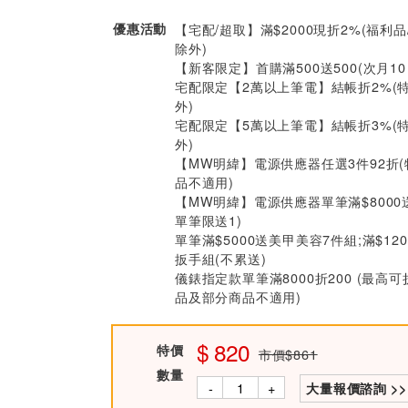
優惠活動
【宅配/超取】滿$2000現折2%(福利品
除外)
【新客限定】首購滿500送500(次月1
宅配限定【2萬以上筆電】結帳折2%(
外)
宅配限定【5萬以上筆電】結帳折3%(
外)
【MW明緯】電源供應器任選3件92折
品不適用)
【MW明緯】電源供應器單筆滿$8000
單筆限送1)
單筆滿$5000送美甲美容7件組;滿$12
扳手組(不累送)
儀錶指定款單筆滿8000折200 (最高可
品及部分商品不適用)
820
特價
市價$861
數量
-
+
大量報價諮詢 >>