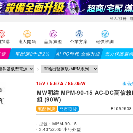
登入/註冊
利加購
達人開箱
品牌旗艦
企業方案
報價諮詢
導覽
宅配滿2千折2%
AI PC時代 全面升級
電力保護選
15V / 5.67A / 85.05W
產品
MW明緯 MPM-90-15 AC-DC高信
組 (90W)
宅配到府
門市取貨
E1052508
‧ 型號：MPM-90-15
‧ 3.43"x2.05"小巧外型