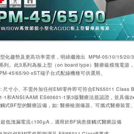
化趨勢及更高功率需求，明緯繼推出 MPM-05/10/15/20/3
5/90系列。此3系列為板上型（on board type）醫療級
M-45/65/90-xST端子台式配線機種可供選用。
 尺寸小、不需外加任何EMI零件即可符合EN55011 Class
601-1和ANSI/AAMI ES60601-1第3版醫療法規認證，並
觸式BF型的醫療設備，如: 醫療檢測儀器、可攜式醫療裝置
，超低洩漏電流<100μA，適用於BF病患接觸式醫療設備
不需外加任何EMI零件即能滿足 EN55011 ClassB要求