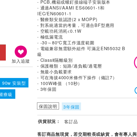
‧ PCB,機箱或螺釘接線端子安裝版本
‧ 通過ANSI/AAMI ES60601-1和
IEC/EN60601-1
‧ 醫療類安規認證(2 x MOPP)
‧ 對系統適當的考量，可適合BF型應用
‧ 空載功耗消耗<0.1W
‧ 極低漏電流
‧ -30～80℃寬工作溫度範圍
‧ 電磁兼容無需額外組件 可滿足EN55032 B
級
‧ ClassⅡ隔離級別
加入追蹤
‧ 保護種類：短路/過負載/過電壓
‧ 無最小負載要求
‧ 可在海拔4000米條件下操作（備註7）
90w 安裝型
‧ 100W峰值 （10秒）
‧ 3年保固
 醫療級
保固說明
3年保固
供貨狀況：
客訂品
客訂商品無現貨，若交期較長或缺貨，會有專人與