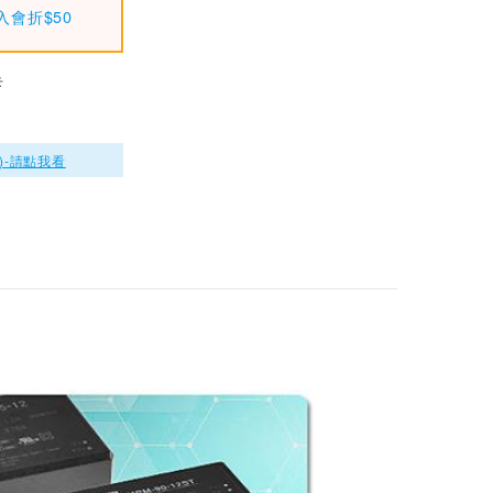
(90W)
入會折$50
MW明緯 MPM-45-4
8 AC-DC高信賴PC
卡
B安裝型綠色電源模
$640
組 (45W)
MW明緯 MPM-45-4
8ST AC-DC高信賴
)-請點我看
綠色端子台型電源模
$690
組 (45W)