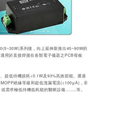
0(5~30W)系列後，向上延伸新推出45~90W的
模塊電源，適用於直接焊接在各類電子儀器之PCB母板
 B、超低待機損耗<0.1W及93%高效節能、通過
具備2xMOPP絕緣等級和超低洩漏電流(<100μA)，非
、或需求極低待機低耗能的醫療設備……..等。