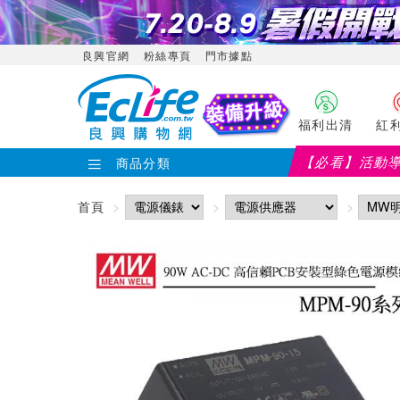
良興官網
粉絲專頁
門市據點
福利出清
紅
【必看】活動
商品分類
首頁