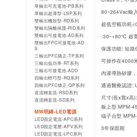
單輸出可充電池-PB系列
80~264Vac輸
單輸出超薄型-LSP系列
雙輸出機殼型-RD系列
超低空載功耗<0
雙輸出隔離保護-RID系列
雙輸出可接電池-AD系列
-30~+80℃ 超
雙輸出FPC可接電池-AD
保護功能: 短
S
三輸出PFC矯正-TP系列
可操作在4000
三輸出低功率-RT系列
三輸出可接電池-ADD
內灌導熱矽膠
四輸出輕巧型-RQ系列
通過醫療認證: UL
四輸出PFC矯正-QP系列
直流轉直流-RSD系列
尺寸(長x寬x高)
直流轉直流-SD系列
板上型 MPM-45/6
MW明緯-LED電源
端子台型 MPM-45/
LED固定電流-APC系列
LED固定電壓-APV系列
3年保固期
LED固定電流-LPC系列