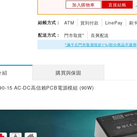
加入購物車
直接結帳
結帳方式：
ATM
貨到付款
LinePay
刷
配送方式：
門市取貨*
良興配送
*滿千元門市取貨現折1%(部分商品不適用
介紹
購買與保固
90-15 AC-DC高信賴PCB電源模組 (90W)