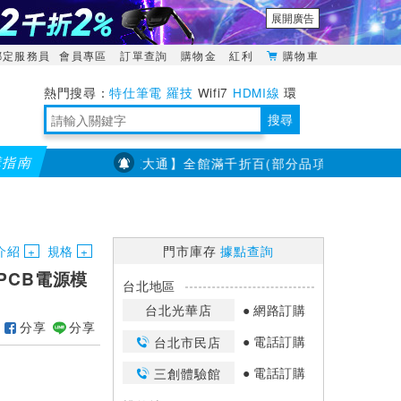
展開廣告
綁定服務員
會員專區
訂單查詢
購物金
紅利
購物車
特仕筆電
羅技
Wifi7
HDMI線
環
境量測
明緯POWER
搜尋
購指南
【PX大通】全館滿千折百(部分品項不適用，滿2千折200
靈活多變的分離式設計
TypeC安全電源延長線
日除濕15L，19坪適用
華碩 ROG Falcata 電競鍵盤
WTR-1500C行動無線影音傳輸器
電源百寶袋-你要的這裡通通有
行動電源【BSMI認證專區】
owon電子測量與智能儀器專家
介紹
規格
門市庫存
據點查詢
賴PCB電源模
台北地區
台北光華店
網路訂購
分享
分享
電話訂購
台北市民店
電話訂購
三創體驗館