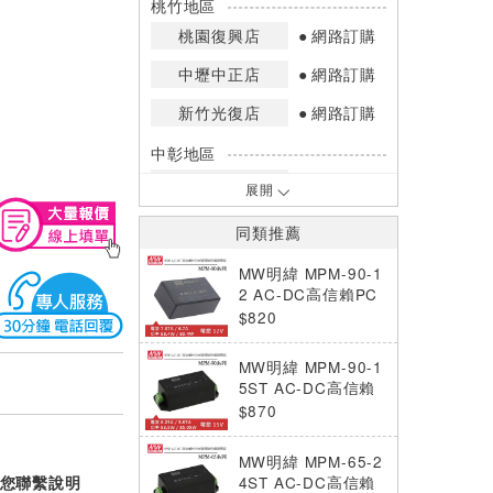
桃竹地區
桃園復興店
網路訂購
中壢中正店
網路訂購
新竹光復店
網路訂購
中彰地區
台中英才店
網路訂購
展開
嘉南地區
同類推薦
高雄中華店
網路訂購
MW明緯 MPM-90-1
高雄鳳山店
網路訂購
2 AC-DC高信賴PC
B電源模組 (90W)
$820
*庫存數量：網路訂購(0)、少量庫存
(1~2)、現貨充足(3以上)。
MW明緯 MPM-90-1
*門市庫存以店內實際數量為準，可使
5ST AC-DC高信賴
用專人服務或撥打門市電話洽詢。
綠色端子台電源模組
$870
(90W)
MW明緯 MPM-65-2
您聯繫說明
4ST AC-DC高信賴