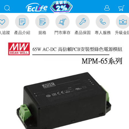
追蹤
產品介紹
規格
門市庫存
產品保固
專人服務
升級金賺