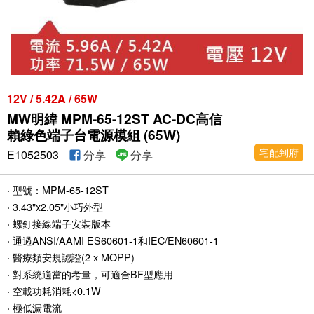
12V / 5.42A / 65W
MW明緯 MPM-65-12ST AC-DC高信
賴綠色端子台電源模組 (65W)
宅配到府
E1052503
分享
分享
‧ 型號：MPM-65-12ST
‧ 3.43"x2.05"小巧外型
‧ 螺釘接線端子安裝版本
‧ 通過ANSI/AAMI ES60601-1和IEC/EN60601-1
‧ 醫療類安規認證(2 x MOPP)
‧ 對系統適當的考量，可適合BF型應用
‧ 空載功耗消耗<0.1W
‧ 極低漏電流