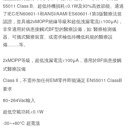
55011 Class B、超低待機損耗<0.1W及93%高效節能、通過
了IEC/EN60601-1和ANSI/AAMI ES60601-1第3版醫療法規
認證，並具備2xMOPP絕緣等級和超低洩漏電流(<100μA)，
非常適用於病患接觸式BF型的醫療設備，如: 醫療檢測儀
器、可攜式醫療裝置、或需求極低待機低耗能的醫療設
備……..等。
2xMOPP等級，超低洩漏電流<100μA，適用於BF病患接觸
式醫療設備
Class II，不需外加任何EMI零件即能滿足 EN55011 ClassB
要求
80~264Vac輸入
超低空載功耗<0.1W
-30~+80℃ 超寬溫