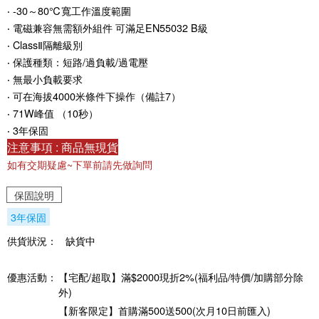
‧ -30～80℃寬工作溫度範圍
‧ 電磁兼容無需額外組件 可滿足EN55032 B級
‧ ClassⅡ隔離級別
‧ 保護種類：短路/過負載/過電壓
‧ 無最小負載要求
‧ 可在海拔4000米條件下操作（備註7）
‧ 71W峰值 （10秒）
‧ 3年保固
注意事項 : 商品無現貨
如有交期疑慮~下單前請先做詢問
保固說明
3年保固
供貨狀況：
缺貨中
優惠活動：
【宅配/超取】滿$2000現折2%(福利品/特價/加購部分除
外)
【新客限定】首購滿500送500(次月10日前匯入)