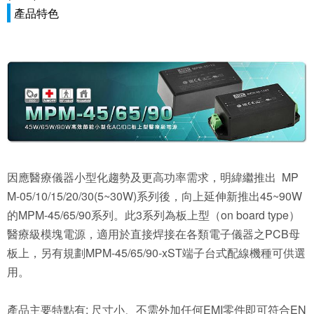
產品特色
因應醫療儀器小型化趨勢及更高功率需求，明緯繼推出 MP
M-05/10/15/20/30(5~30W)系列後，向上延伸新推出45~90W
的MPM-45/65/90系列。此3系列為板上型（on board type）
醫療級模塊電源，適用於直接焊接在各類電子儀器之PCB母
板上，另有規劃MPM-45/65/90-xST端子台式配線機種可供選
用。
產品主要特點有: 尺寸小、不需外加任何EMI零件即可符合EN