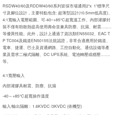
RSDW40/60及RDDW40/60系列皆採市場通用2”x 1”標準尺
寸及腳位設計，主要特點包含: 超薄型設計(10.5mm低高度)、
4:1寬輸入電壓範圍、可-40~+85℃超寬溫工作、內部灌膠封
裝不僅有助散熱提高使用壽命並兼具防塵、抗濕、耐震…..…
等優異性能。此外，設計上通過了資訊類EN55032、EAC T
P TC004及鐵道EN50155法規認證，非常合適應用於鐵道、
電車、捷運、巴士及資通網路、工控自動化、通信設備等產
業及需求二極式隔離、DC UPS系統、電池轉壓或穩壓…….
等。
4:1寬壓輸入
內部灌膠具耐震、防塵、抗濕
-40～+85℃超寬操作溫度
輸入/輸出隔離 : 1.6KVDC /3KVDC (依機型)