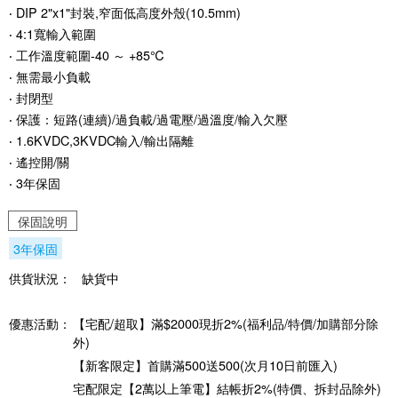
‧ DIP 2"x1"封裝,窄面低高度外殼(10.5mm)
‧ 4:1寬輸入範圍
‧ 工作溫度範圍-40 ～ +85℃
‧ 無需最小負載
‧ 封閉型
‧ 保護：短路(連續)/過負載/過電壓/過溫度/輸入欠壓
‧ 1.6KVDC,3KVDC輸入/輸出隔離
‧ 遙控開/關
‧ 3年保固
保固說明
3年保固
供貨狀況：
缺貨中
優惠活動：
【宅配/超取】滿$2000現折2%(福利品/特價/加購部分除
外)
【新客限定】首購滿500送500(次月10日前匯入)
宅配限定【2萬以上筆電】結帳折2%(特價、拆封品除外)