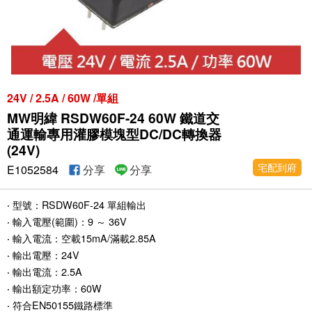
24V / 2.5A / 60W /單組
MW明緯 RSDW60F-24 60W 鐵道交
通運輸專用灌膠模塊型DC/DC轉換器
(24V)
宅配到府
E1052584
分享
分享
‧ 型號：RSDW60F-24 單組輸出
‧ 輸入電壓(範圍)：9 ～ 36V
‧ 輸入電流：空載15mA/滿載2.85A
‧ 輸出電壓：24V
‧ 輸出電流：2.5A
‧ 輸出額定功率：60W
‧ 符合EN50155鐵路標準