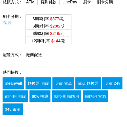
結帳方式：
ATM
貨到付款
LinePay
刷卡
刷卡分期
刷卡分期：
3期0利率
$577
/期
說明
6期0利率
$288
/期
8期0利率
$216
/期
12期0利率
$144
/期
配送方式：
廠商配送
熱門快搜：
meanwell
轉換器 明緯
明緯 電源
電源 轉換器
明緯 24v
鐵路用 明緯
60w 明緯
轉換器 鐵路用
鐵路用 電源
24v 電源