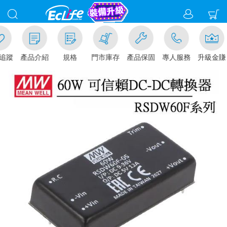
追蹤
產品介紹
規格
門市庫存
產品保固
專人服務
升級金賺