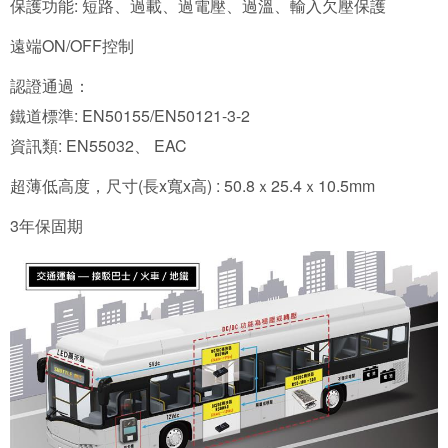
保護功能: 短路、過載、過電壓、過溫、輸入欠壓保護
遠端ON/OFF控制
認證通過：
鐵道標準: EN50155/EN50121-3-2
資訊類: EN55032、 EAC
超薄低高度，尺寸(長x寬x高) : 50.8ｘ25.4ｘ10.5mm
3年保固期