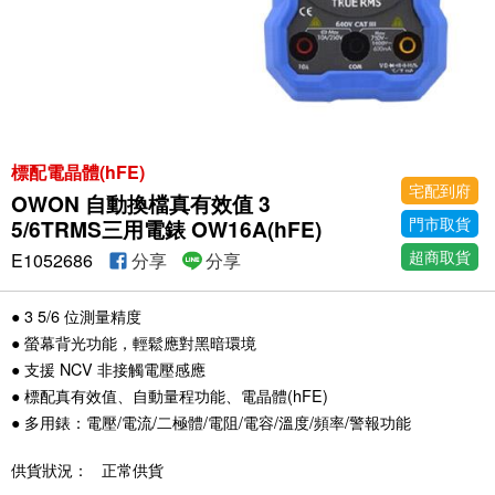
標配電晶體(hFE)
宅配到府
OWON 自動換檔真有效值 3
門市取貨
5/6TRMS三用電錶 OW16A(hFE)
超商取貨
E1052686
分享
分享
● 3 5/6 位測量精度
● 螢幕背光功能，輕鬆應對黑暗環境
● 支援 NCV 非接觸電壓感應
● 標配真有效值、自動量程功能、電晶體(hFE)
● 多用錶：電壓/電流/二極體/電阻/電容/溫度/頻率/警報功能
供貨狀況：
正常供貨