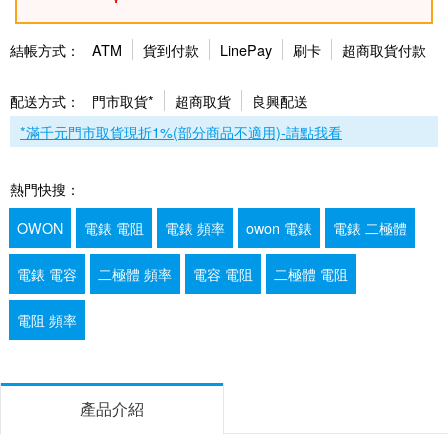
結帳方式：
ATM
貨到付款
LinePay
刷卡
超商取貨付款
配送方式：
門市取貨*
超商取貨
良興配送
*滿千元門市取貨現折1%(部分商品不適用)-請點我看
熱門快搜：
OWON
電錶 電阻
電錶 頻率
owon 電錶
電錶 二極體
電錶 電容
二極體 頻率
電容 電阻
二極體 電阻
電阻 頻率
產品介紹