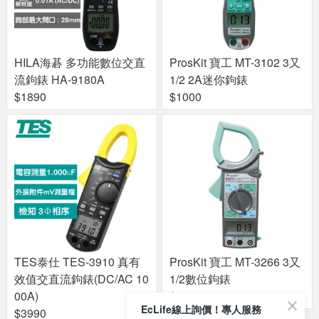
HILA海碁 多功能數位交直
ProsKit 寶工 MT-3102 3又
流鉤錶 HA-9180A
1/2 2A迷你鉤錶
$1890
$1000
TES泰仕 TES-3910 真有
ProsKit 寶工 MT-3266 3又
效值交直流鉤錶(DC/AC 10
1/2數位鉤錶
00A)
$620
EcLife線上詢價！專人服務
$3990