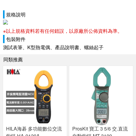
規格說明
※以上規格資料若有任何錯誤，以原廠所公佈資料為準。
包裝附件
測試表筆、K型熱電偶、產品說明書、螺絲起子
同類推薦
HILA海碁 多功能數位交流
ProsKit 寶工 3 5/6 交.直流
鉤錶 HA-9120A
自動鉤錶 MT-3109