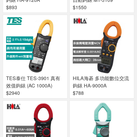
$893
$1550
TES泰仕 TES-3901 真有
HILA海碁 多功能數位交流
效值鉤錶 (AC 1000A)
鉤錶 HA-9000A
$2940
$788