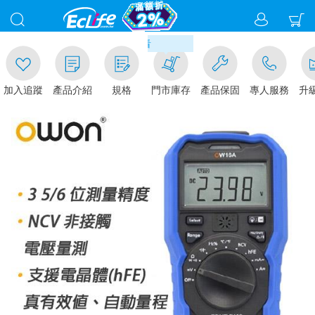
00
滿千元門市取貨現折1%(部分商
加入追蹤
產品介紹
規格
門市庫存
產品保固
專人服務
升