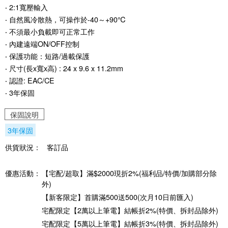
‧ 2:1寬壓輸入
‧ 自然風冷散熱，可操作於-40～+90℃
‧ 不須最小負載即可正常工作
‧ 內建遠端ON/OFF控制
‧ 保護功能：短路/過載保護
‧ 尺寸(長x寬x高) : 24 x 9.6 x 11.2mm
‧ 認證: EAC/CE
‧ 3年保固
保固說明
3年保固
供貨狀況：
客訂品
優惠活動：
【宅配/超取】滿$2000現折2%(福利品/特價/加購部分除
外)
【新客限定】首購滿500送500(次月10日前匯入)
宅配限定【2萬以上筆電】結帳折2%(特價、拆封品除外)
宅配限定【5萬以上筆電】結帳折3%(特價、拆封品除外)