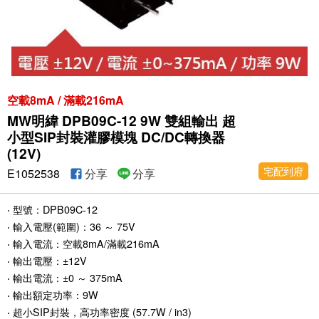
空載8mA / 滿載216mA
MW明緯 DPB09C-12 9W 雙組輸出 超
小型SIP封裝灌膠模塊 DC/DC轉換器
(12V)
宅配到府
E1052538
分享
分享
‧ 型號：DPB09C-12
‧ 輸入電壓(範圍)：36 ～ 75V
‧ 輸入電流：空載8mA/滿載216mA
‧ 輸出電壓：±12V
‧ 輸出電流：±0 ～ 375mA
‧ 輸出額定功率：9W
‧ 超小SIP封裝，高功率密度 (57.7W / in3)