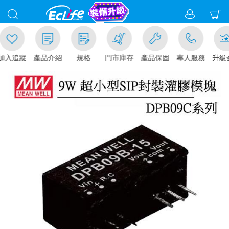
追蹤
產品介紹
規格
門市庫存
產品保固
專人服務
升級金賺