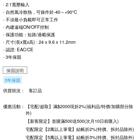
‧ 2:1寬壓輸入
‧ 自然風冷散熱，可操作於-40～+90℃
‧ 不須最小負載即可正常工作
‧ 內建遠端ON/OFF控制
‧ 保護功能：短路/過載保護
‧ 尺寸(長x寬x高) : 24 x 9.6 x 11.2mm
‧ 認證: EAC/CE
‧ 3年保固
保固說明
3年保固
供貨狀況：
客訂品
優惠活動：
【宅配/超取】滿$2000現折2%(福利品/特價/加購部分除
外)
【新客限定】首購滿500送500(次月10日前匯入)
宅配限定【2萬以上筆電】結帳折2%(特價、拆封品除外)
宅配限定【5萬以上筆電】結帳折3%(特價、拆封品除外)