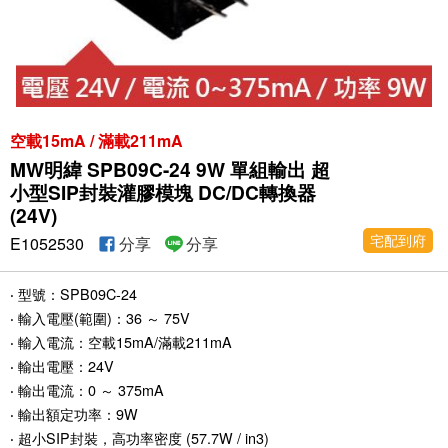
空載15mA / 滿載211mA
MW明緯 SPB09C-24 9W 單組輸出 超
小型SIP封裝灌膠模塊 DC/DC轉換器
(24V)
宅配到府
E1052530
分享
分享
‧ 型號：SPB09C-24
‧ 輸入電壓(範圍)：36 ～ 75V
‧ 輸入電流：空載15mA/滿載211mA
‧ 輸出電壓：24V
‧ 輸出電流：0 ～ 375mA
‧ 輸出額定功率：9W
‧ 超小SIP封裝，高功率密度 (57.7W / in3)