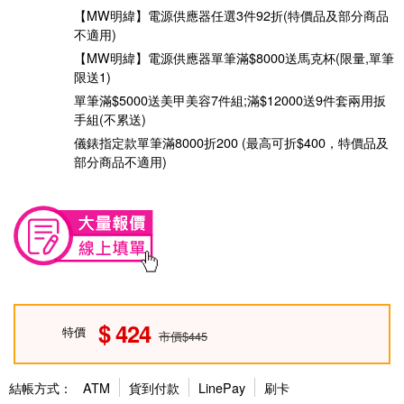
【MW明緯】電源供應器任選3件92折(特價品及部分商品
不適用)
【MW明緯】電源供應器單筆滿$8000送馬克杯(限量,單筆
限送1)
單筆滿$5000送美甲美容7件組;滿$12000送9件套兩用扳
手組(不累送)
儀錶指定款單筆滿8000折200 (最高可折$400，特價品及
部分商品不適用)
424
特價
市價$445
結帳方式：
ATM
貨到付款
LinePay
刷卡