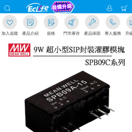
追蹤
產品介紹
規格
門市庫存
產品保固
專人服務
升級金賺