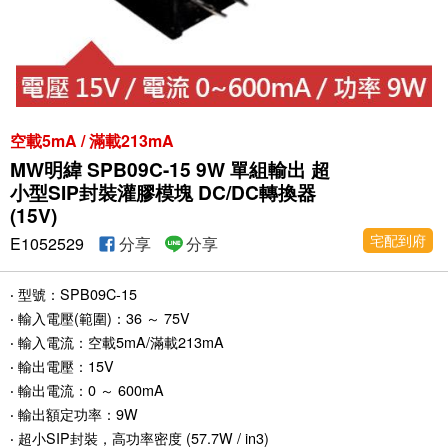
空載5mA / 滿載213mA
MW明緯 SPB09C-15 9W 單組輸出 超
小型SIP封裝灌膠模塊 DC/DC轉換器
(15V)
宅配到府
E1052529
分享
分享
‧ 型號：SPB09C-15
‧ 輸入電壓(範圍)：36 ～ 75V
‧ 輸入電流：空載5mA/滿載213mA
‧ 輸出電壓：15V
‧ 輸出電流：0 ～ 600mA
‧ 輸出額定功率：9W
‧ 超小SIP封裝，高功率密度 (57.7W / in3)