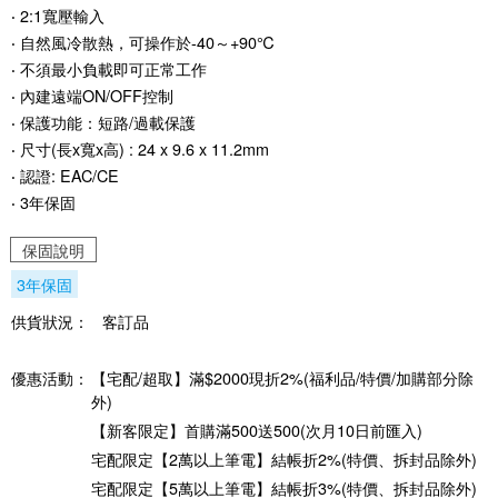
‧ 2:1寬壓輸入
‧ 自然風冷散熱，可操作於-40～+90℃
‧ 不須最小負載即可正常工作
‧ 內建遠端ON/OFF控制
‧ 保護功能：短路/過載保護
‧ 尺寸(長x寬x高) : 24 x 9.6 x 11.2mm
‧ 認證: EAC/CE
‧ 3年保固
保固說明
3年保固
供貨狀況：
客訂品
優惠活動：
【宅配/超取】滿$2000現折2%(福利品/特價/加購部分除
外)
【新客限定】首購滿500送500(次月10日前匯入)
宅配限定【2萬以上筆電】結帳折2%(特價、拆封品除外)
宅配限定【5萬以上筆電】結帳折3%(特價、拆封品除外)