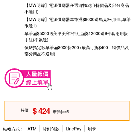
【MW明緯】電源供應器任選3件92折(特價品及部分商品
不適用)
【MW明緯】電源供應器單筆滿$8000送馬克杯(限量,單筆
限送1)
單筆滿$5000送美甲美容7件組;滿$12000送9件套兩用扳
手組(不累送)
儀錶指定款單筆滿8000折200 (最高可折$400，特價品及
部分商品不適用)
424
特價
市價$445
結帳方式：
ATM
貨到付款
LinePay
刷卡