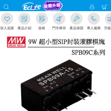
追蹤
產品介紹
規格
門市庫存
產品保固
專人服務
升級金賺