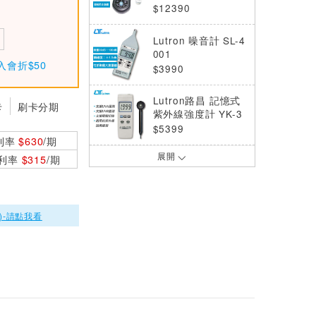
$12390
Lutron 噪音計 SL-4
001
入會折$50
$3990
Lutron路昌 記憶式
卡
刷卡分期
紫外線強度計 YK-3
5UV
$5399
利率
$630
/期
展開
0利率
$315
/期
Lutron路昌 記憶式
紫外線強度計 YK-3
7UVSD
$19100
)-請點我看
Lutron路昌 記憶式
紫外線強度計 UVA-
365SD
$16800
Lutron路昌 口袋型
紫外線強度計 SP-8
2UV
$4750