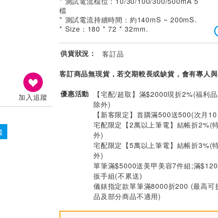
* 測試電流檔位：10/30/100/300/500mA 5
檔
* 測試電流持續時間：約140mS ~ 200mS.
* Size：180 * 72 * 32mm.
供貨狀況：
客訂品
客訂商品無現貨，若交期較長或缺貨，會有專人與
優惠活動
【宅配/超取】滿$2000現折2%(福利品
加入追蹤
除外)
【新客限定】首購滿500送500(次月1
宅配限定【2萬以上筆電】結帳折2%(
國
外)
宅配限定【5萬以上筆電】結帳折3%(
外)
單筆滿$5000送美甲美容7件組;滿$12
扳手組(不累送)
儀錶指定款單筆滿8000折200 (最高可
品及部分商品不適用)