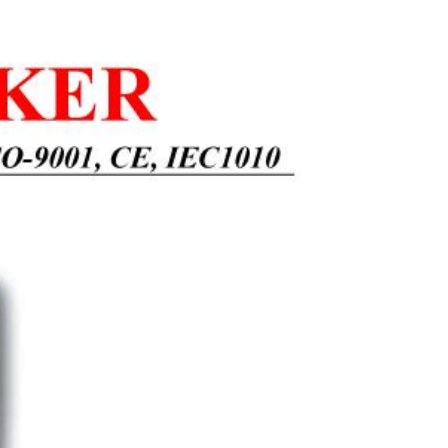
Lutron路昌 記憶式
紫外線強光計 UVC-
254SD
$18480
Lutron 迷你型電導
度計 CD-4302
$4725