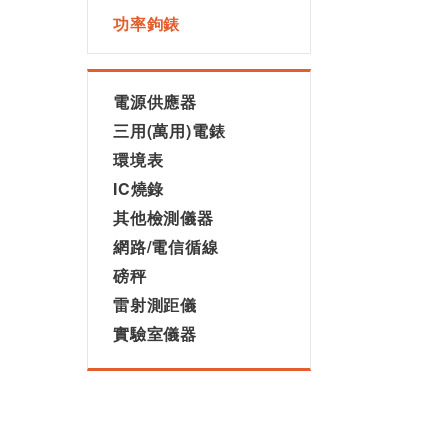
功率鉤錶
電源供應器
三用(萬用)電錶
環境表
IC燒錄
其他檢測儀器
網路/電信循線
磅秤
雷射測距儀
實驗室儀器