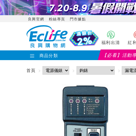
良興官網
粉絲專頁
門市據點
福利出清
紅
【必看】活動
商品分類
首頁