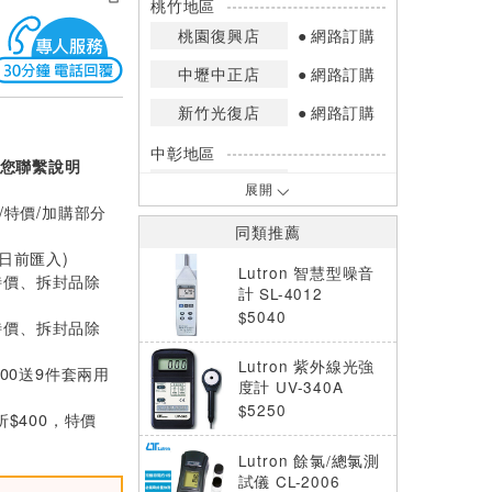
桃竹地區
桃園復興店
網路訂購
中壢中正店
網路訂購
新竹光復店
網路訂購
中彰地區
您聯繫說明
台中英才店
網路訂購
展開
/特價/加購部分
嘉南地區
同類推薦
高雄中華店
網路訂購
0日前匯入)
Lutron 智慧型噪音
特價、拆封品除
高雄鳳山店
網路訂購
計 SL-4012
$5040
特價、拆封品除
*庫存數量：網路訂購(0)、少量庫存
(1~2)、現貨充足(3以上)。
Lutron 紫外線光強
000送9件套兩用
*門市庫存以店內實際數量為準，可使
度計 UV-340A
用專人服務或撥打門市電話洽詢。
$5250
折$400，特價
Lutron 餘氯/總氯測
試儀 CL-2006