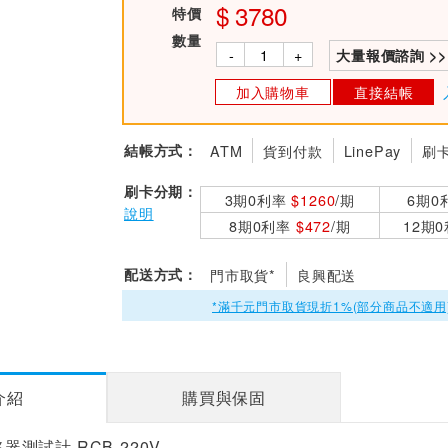
3780
特價
數量
-
+
大量報價諮詢 >>
加入購物車
直接結帳
結帳方式：
ATM
貨到付款
LinePay
刷
刷卡分期：
3期0利率
$1260
/期
6期0
說明
8期0利率
$472
/期
12期
配送方式：
門市取貨*
良興配送
*滿千元門市取貨現折1%(部分商品不適用
介紹
購買與保固
路器測試計 RCB-220V