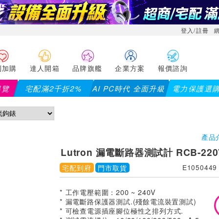
登入/註冊
利加購
達人開箱
品牌旗艦
企業方案
報價諮詢
導覽
宅配滿2千折2%
AI PC時代 全面升級
電力保護選
產品
Lutron 漏電斷路器測試計 RCB-220
宅配到府
門市取貨
E1050449
* 工作電壓範圍：200 ~ 240V
* 漏電斷路保護器測試.(殘餘電流裝置測試)
* 可檢查電源插座腳位極性之排列方式.