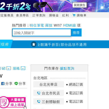
展開廣告
綁定服務員
會員專區
訂單查詢
購物金
紅利
購物車
特仕筆電
羅技
Wifi7
HDMI線
環
境量測
明緯POWER
搜尋
購指南
【PX大通】全館滿千折百(部分品項不適用，滿2千折200...)
靈活多變的分離式設計
TypeC安全電源延長線
日除濕15L，19坪適用
華碩 ROG Falcata 電競鍵盤
WTR-1500C行動無線影音傳輸器
電源百寶袋-你要的這裡通通有
行動電源【BSMI認證專區】
owon電子測量與智能儀器專家
介紹
規格
門市庫存
據點查詢
V
台北地區
分享
分享
台北光華店
網路訂購
電話訂購
台北市民店
電話訂購
三創體驗館