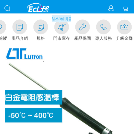
千元門市取貨現折1%(部分商品不適用)-請點我看
追蹤
產品介紹
規格
門市庫存
產品保固
專人服務
升級金賺