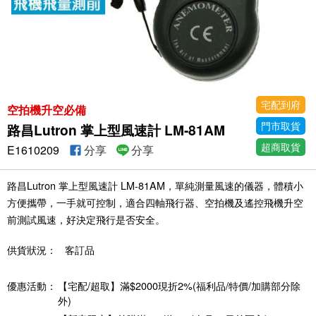
宅配到府
空拍機升空必備
門市取貨
路昌Lutron 掌上型風速計 LM-81AM
超商取貨
E1610209
分享
分享
路昌Lutron 掌上型風速計 LM-81AM，單純測量風速的儀器，體積小
方便攜帶，一手就可控制，適合四軸飛行器、空拍機及遙控飛機升空
前測試風速，好決定飛行是否安全。
供貨狀況：
客訂品
優惠活動：
【宅配/超取】滿$2000現折2%(福利品/特價/加購部分除
外)