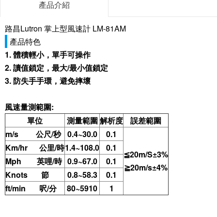
產品介紹
路昌Lutron 掌上型風速計 LM-81AM
產品特色
1. 體積輕小，單手可操作
2. 讀值鎖定，最大/最小值鎖定
3. 防失手手環，避免摔壞
風速量測範圍:
單位
測量範圍
解析度
誤差範圍
m/s 公尺/秒
0.4~30.0
0.1
Km/hr 公里/時
1.4~108.0
0.1
≦20m/S±3%
Mph 英哩/時
0.9~67.0
0.1
≧20m/s±4%
Knots 節
0.8~58.3
0.1
ft/min 呎/分
80~5910
1