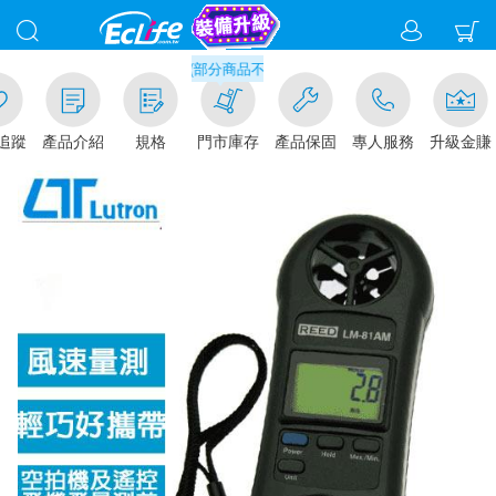
滿千元門市取貨現折1%(部分商品不適用)-請點我看
追蹤
產品介紹
規格
門市庫存
產品保固
專人服務
升級金賺