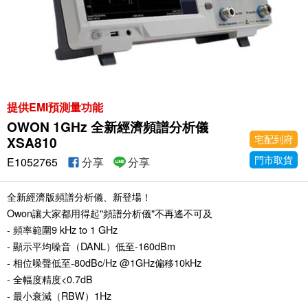
提供EMI預測量功能
OWON 1GHz 全新經濟頻譜分析儀
宅配到府
XSA810
門市取貨
E1052765
分享
分享
全新經濟版頻譜分析儀、新登場！
Owon讓大家都用得起"頻譜分析儀"不再遙不可及
- 頻率範圍9 kHz to 1 GHz
- 顯示平均噪音（DANL）低至-160dBm
- 相位噪聲低至-80dBc/Hz @1GHz偏移10kHz
- 全幅度精度<0.7dB
- 最小衰減（RBW）1Hz