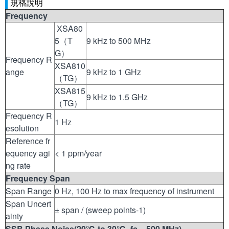
規格說明
Frequency
XSA80
5（T
9 kHz to 500 MHz
G）
Frequency R
XSA810
ange
9 kHz to 1 GHz
（TG）
XSA815
9 kHz to 1.5 GHz
（TG）
Frequency R
1 Hz
esolution
Reference fr
equency agi
< 1 ppm/year
ng rate
Frequency Span
Span Range
0 Hz, 100 Hz to max frequency of instrument
Span Uncert
± span / (sweep points-1)
ainty
SSB Phase Noise(20
℃
to 30
℃
, fc = 500 MHz)