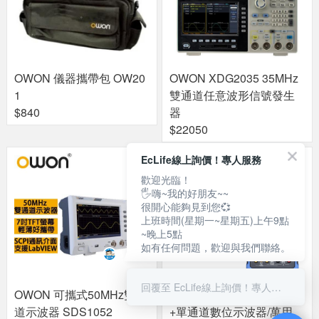
OWON 儀器攜帶包 OW20
OWON XDG2035 35MHz
1
雙通道任意波形信號發生
$840
器
$22050
EcLife線上詢價！專人服務
歡迎光臨！
🖐嗨~我的好朋友~~
很開心能夠見到您💞
上班時間(星期一~星期五)上午9點
~晚上5點
如有任何問題，歡迎與我們聯絡。
回覆至 EcLife線上詢價！專人服務
OWON 可攜式50MHz雙通
OWON 手持式70MHz 雙
道示波器 SDS1052
+單通道數位示波器/萬用