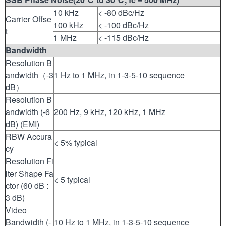
10 kHz
< -80 dBc/Hz
Carrier Offse
100 kHz
< -100 dBc/Hz
t
1 MHz
< -115 dBc/Hz
Bandwidth
Resolution B
andwidth（-3
1 Hz to 1 MHz, in 1-3-5-10 sequence
dB）
Resolution B
andwidth (-6
200 Hz, 9 kHz, 120 kHz, 1 MHz
dB) (EMI)
RBW Accura
< 5% typical
cy
Resolution Fi
lter Shape Fa
< 5 typical
ctor (60 dB :
3 dB)
Video
Bandwidth (-
10 Hz to 1 MHz, in 1-3-5-10 sequence