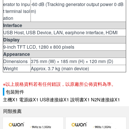
erator to inpu
-60 dB (Tracking generator output power 0 dB
t terminal isol
m)
ation
Interface
USB Host, USB Device, LAN, earphone interface, HDMI
Display
9-inch TFT LCD, 1280 x 800 pixels
Appearance
Dimensions
375 mm (W) × 185 mm (H) × 120 mm (D)
Weight
Approx. 3.7 kg (main device)
※以上規格資料若有任何錯誤，以原廠所公佈資料為準。
包裝附件
主機X1 電源線X1 USB連接線X1 說明書X1 N2N連接線X1
同類推薦