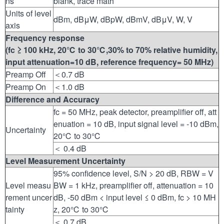
ns
blank, trace math
Units of level
dBm, dBμW, dBpW, dBmV, dBμV, W, V
axis
Frequency response
(
fc
≥
100 kHz
, 20
℃
to 30
℃
,30% to 70% relative humidity,
input attenuation=10 dB, reference frequency= 50 MHz)
Preamp Off
＜0.7 dB
Preamp On
＜1.0 dB
Difference and Accuracy
fc = 50 MHz, peak detector, preamplifier off, att
enuation = 10 dB, input signal level = -10 dBm,
Uncertainty
20℃ to 30℃
＜ 0.4 dB
Level Measurement Uncertainty
95% confidence level, S/N > 20 dB, RBW = V
Level measu
BW = 1 kHz, preamplifier off, attenuation = 10
rement uncer
dB, -50 dBm < input level ≤ 0 dBm, fc > 10 MH
tainty
z, 20℃ to 30℃
＜ 0.7 dB