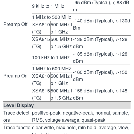
-95 dBm (Typical), <-88 dB
9 kHz to 1 MHz
m
1 MHz to 500 MHz
-140 dBm (Typical), <-130d
Preamp Off
XSA810
500 MHz t
Bm
(TG)
o 1 GHz
XSA815
500 MHz t
-138 dBm (Typical), <-128
(TG)
o 1.5 GHz
dBm
-135 dBm (Typical), <-128
100 kHz to 1 MHz
dBm
1 MHz to 500 MHz
-160 dBm (Typical), <-150
Preamp On
XSA810
500 MHz t
dBm
(TG)
o 1 GHz
XSA815
500 MHz t
-158 dBm (Typical), <-148
(TG)
o 1.5 GHz
dBm
Level Display
Trace detect
positive-peak, negative-peak, normal, sample,
ors
RMS, voltage average, quasi-peak
Trace functio
clear write, max hold, min hold, average, view,