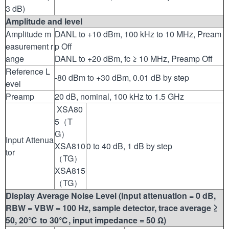
3 dB)
Amplitude and level
Amplitude m
DANL to +10 dBm, 100 kHz to 10 MHz, Pream
easurement r
p Off
ange
DANL to +20 dBm, fc ≥ 10 MHz, Preamp Off
Reference L
-80 dBm to +30 dBm, 0.01 dB by step
evel
Preamp
20 dB, nominal, 100 kHz to 1.5 GHz
XSA80
5（T
G）
Input Attenua
XSA810
0 to 40 dB, 1 dB by step
tor
（TG）
XSA815
（TG）
Display Average Noise Level (Input attenuation = 0 dB,
RBW = VBW = 100 Hz, sample detector, trace average ≥
50, 20
℃
to 30
℃
, input impedance = 50 Ω)