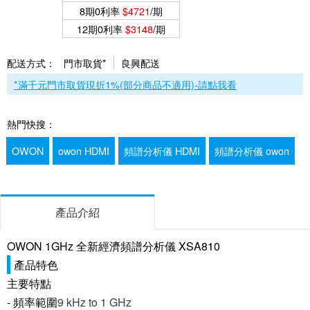
8期0利率
$4721
/期
12期0利率
$3148
/期
配送方式：
門市取貨*
良興配送
*滿千元門市取貨現折1%(部分商品不適用)-請點我看
熱門快搜：
OWON
owon HDMI
頻譜分析儀 HDMI
頻譜分析儀 owon
產品介紹
OWON 1GHz 全新經濟頻譜分析儀 XSA810
產品特色
主要特點
- 頻率範圍
9 kHz to 1 GHz