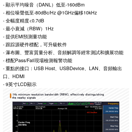
- 顯示平均噪音（DANL）低至-160dBm
- 相位噪聲低至-80dBc/Hz @1GHz偏移10kHz
- 全幅度精度<0.7dB
- 最小衰減（RBW）1Hz
- 提供EMI預測量功能
- 跟踪源硬件標配，可升級軟件
- 瀑布圖、豐富質量分析、音頻解調等經常測試和擴展功能
- 標配Pass/Fail現場檢測報警功能
- 重點的接口：USB Host、USBDevice、LAN、音頻輸出
口、HDMI
- 9英寸LCD顯示