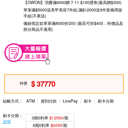
【OWON】消費滿6000贈 7-11 $100禮券(最高贈$300)
單筆滿$5000送美甲美容7件組;滿$12000送9件套兩用扳
手組(不累送)
儀錶指定款單筆滿8000折200 (最高可折$400，特價品及
部分商品不適用)
37770
特價
結帳方式：
ATM
貨到付款
LinePay
刷卡
刷卡分期
刷卡分期：
3期0利率
$12590
/期
說明
6期0利率
$6295
/期