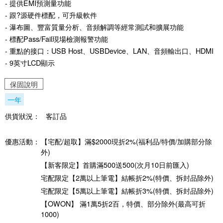
- 提供EMI預測量功能
- 跟?源硬件標配，可升級軟件
- 瀑布圖、豐富質量分析、音頻解調等經常測試和擴展功能
- 標配Pass/Fail現場檢測報警功能
- 重點的接口：USB Host、USBDevice、LAN、音頻輸出口、HDMI
- 9英寸LCD顯示
保固說明
一年
供貨狀況：
客訂品
優惠活動：
【宅配/超取】滿$2000現折2%(福利品/特價/加購部分除
外)
【新客限定】首購滿500送500(次月10日前匯入)
宅配限定【2萬以上筆電】結帳折2%(特價、拆封品除外)
宅配限定【5萬以上筆電】結帳折3%(特價、拆封品除外)
【OWON】 滿1萬5折2百，特價、部分除外(最高可折
1000)