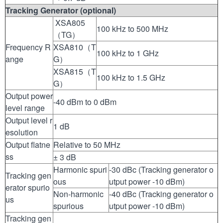
Tracking Generator (optional)
XSA805
100 kHz to 500 MHz
（TG）
Frequency R
XSA810（T
100 kHz to 1 GHz
ange
G）
XSA815（T
100 kHz to 1.5 GHz
G）
Output power
-40 dBm to 0 dBm
level range
Output level r
1 dB
esolution
Output flatne
Relative to 50 MHz
ss
± 3 dB
Harmonic spuri
-30 dBc (Tracking generator o
Tracking gen
ous
utput power -10 dBm)
erator spurio
Non-harmonic
-40 dBc (Tracking generator o
us
spurious
utput power -10 dBm)
Tracking gen