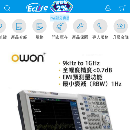
滿千元門市取貨現折1%(部分商品不適用)-請點我看
追蹤
產品介紹
規格
門市庫存
產品保固
專人服務
升級金賺