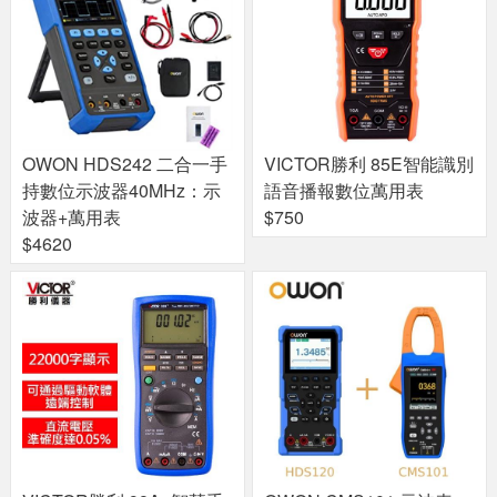
OWON HDS242 二合一手
VICTOR勝利 85E智能識別
持數位示波器40MHz：示
語音播報數位萬用表
波器+萬用表
$750
$4620