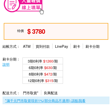
3780
特價
結帳方式：
ATM
貨到付款
LinePay
刷卡
刷卡分期
刷卡分期：
3期0利率
$1260
/期
說明
6期0利率
$630
/期
8期0利率
$472
/期
12期0利率
$315
/期
配送方式：
門市取貨*
良興配送
*滿千元門市取貨現折1%(部分商品不適用)-請點我看