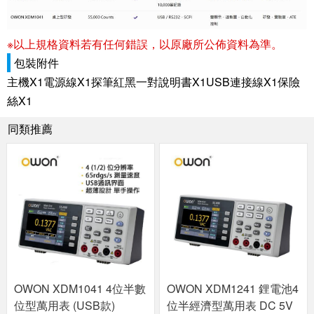
※以上規格資料若有任何錯誤，以原廠所公佈資料為準。
包裝附件
主機X1電源線X1探筆紅黑一對說明書X1USB連接線X1保險
絲X1
同類推薦
OWON XDM1041 4位半數
OWON XDM1241 鋰電池4
位型萬用表 (USB款)
位半經濟型萬用表 DC 5V