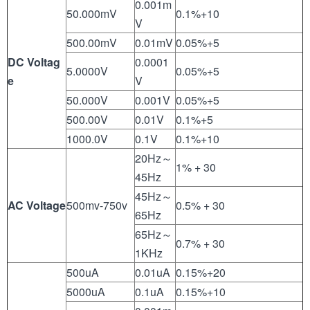
0.001m
50.000mV
0.1%+10
V
500.00mV
0.01mV
0.05%+5
DC Voltag
0.0001
5.0000V
0.05%+5
e
V
50.000V
0.001V
0.05%+5
500.00V
0.01V
0.1%+5
1000.0V
0.1V
0.1%+10
20Hz～
1% + 30
45Hz
45Hz～
AC Voltage
500mv-750v
0.5% + 30
65Hz
65Hz～
0.7% + 30
1KHz
500uA
0.01uA
0.15%+20
5000uA
0.1uA
0.15%+10