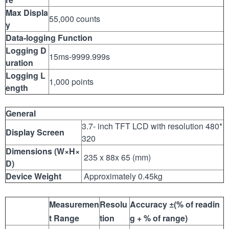
Max Displa
55,000 counts
y
Data-logging Function
Logging D
15ms-9999.999s
uration
Logging L
1,000 points
ength
General
3.7- inch TFT LCD with resolution 480*
Display Screen
320
Dimensions (W
×H×
235 x 88x 65 (mm)
D)
Device Weight
Approximately 0.45kg
Measuremen
Resolu
Accuracy
±
(% of readin
t Range
tion
g + % of range)