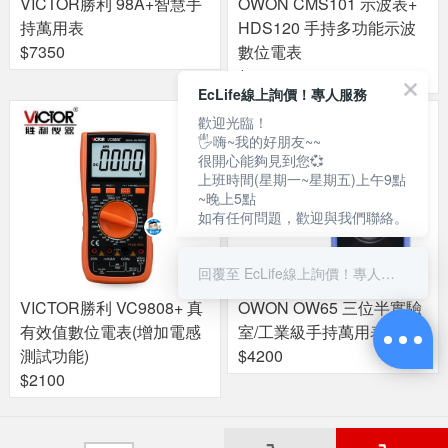
VICTOR勝利 98A+智慧手
OWON CMS101 示波表+
持萬用表
HDS120 手持多功能示波
$7350
數位電表
$6690
EcLife線上詢價！專人服務
歡迎光臨！
🖐嗨~我的好朋友~~
很開心能夠見到您💞
上班時間(星期一~星期五)上午9點
~晚上5點
如有任何問題，歡迎與我們聯絡。
回覆至 EcLife線上詢價！專人服務
VICTOR勝利 VC9808+ 真
OWON OW65 三位半實驗
有效值數位電表(增加電感
室/工業級手持萬用表
測試功能)
$4200
$2100
關於良興
粉絲專頁
門市據點