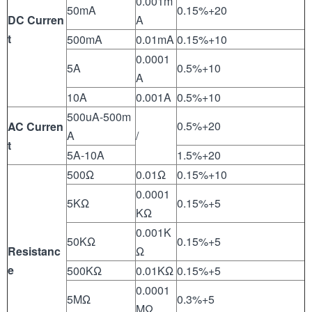
0.001m
50mA
0.15%+20
DC Curren
A
t
500mA
0.01mA
0.15%+10
0.0001
5A
0.5%+10
A
10A
0.001A
0.5%+10
500uA-500m
0.5%+20
AC Curren
A
/
t
5A-10A
1.5%+20
500Ω
0.01Ω
0.15%+10
0.0001
5KΩ
0.15%+5
KΩ
0.001K
50KΩ
0.15%+5
Resistanc
Ω
e
500KΩ
0.01KΩ
0.15%+5
0.0001
5MΩ
0.3%+5
MΩ