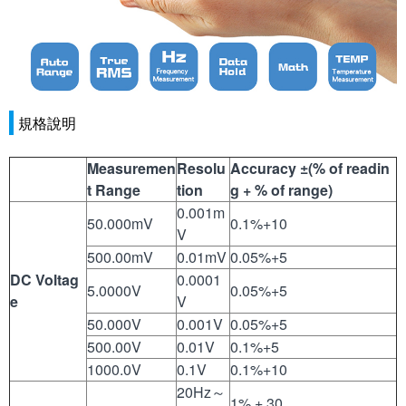
規格說明
Measuremen
Resolu
Accuracy
±
(% of readin
t Range
tion
g + % of range)
0.001m
50.000mV
0.1%+10
V
500.00mV
0.01mV
0.05%+5
DC Voltag
0.0001
5.0000V
0.05%+5
e
V
50.000V
0.001V
0.05%+5
500.00V
0.01V
0.1%+5
1000.0V
0.1V
0.1%+10
20Hz～
1% + 30