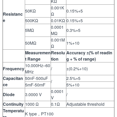
KΩ
0.001K
50KΩ
0.15%+5
Resistanc
Ω
e
500KΩ
0.01KΩ
0.15%+5
0.0001
5MΩ
0.3%+5
MΩ
0.001M
50MΩ
1%+10
Ω
Measuremen
Resolu
Accuracy
±
(% of readin
t Range
tion
g + % of range)
10.000Hz–60
Frequency
/
±(0.2%+10)
MHz
Capacitan
50nF-500uF
2.5%+5
/
ce
5mF-50mF
5%+10
0.0001
Diode
3.0000 V
/
V
Continuity
1000 Ω
0.1Ω
Adjustable threshold
Temperatu
K type，PT100
re