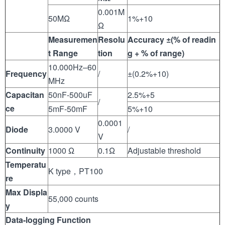
0.001M
50MΩ
1%+10
Ω
Measuremen
Resolu
Accuracy
±
(% of readin
t Range
tion
g + % of range)
10.000Hz–60
Frequency
/
±(0.2%+10)
MHz
Capacitan
50nF-500uF
2.5%+5
/
ce
5mF-50mF
5%+10
0.0001
Diode
3.0000 V
/
V
Continuity
1000 Ω
0.1Ω
Adjustable threshold
Temperatu
K type，PT100
re
Max Displa
55,000 counts
y
Data-logging Function