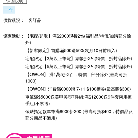
保固說明
一年
供貨狀況：
客訂品
優惠活動：
【宅配/超取】滿$2000現折2%(福利品/特價/加購部分除
外)
【新客限定】首購滿500送500(次月10日前匯入)
宅配限定【2萬以上筆電】結帳折2%(特價、拆封品除外)
宅配限定【5萬以上筆電】結帳折3%(特價、拆封品除外)
【OWON】 滿1萬5折2百，特價、部分除外(最高可折
1000)
【OWON】消費滿6000贈 7-11 $100禮券(最高贈$300)
單筆滿$5000送美甲美容7件組;滿$12000送9件套兩用扳
手組(不累送)
儀錶指定款單筆滿8000折200 (最高可折$400，特價品及
部分商品不適用)