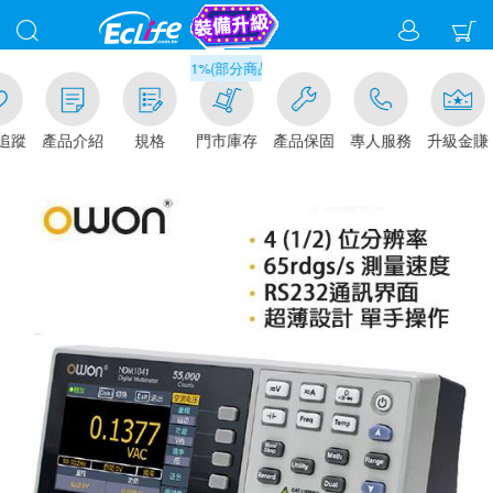
滿千元門市取貨現折1%(部分商品不適用)-請點我看
追蹤
產品介紹
規格
門市庫存
產品保固
專人服務
升級金賺