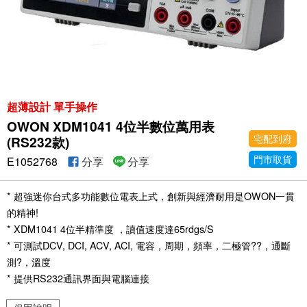
超薄設計 單手操作
OWON XDM1041 4位半數位萬用表
宅配到府
(RS232款)
門市取貨
E1052768
分享
分享
* 超強迷你台式多功能數位電表上式，創新與經濟耐用是OWON一貫
的精神!
* XDM1041 4位半精準度 ，讀值速度達65rdgs/S
* 可測試DCV, DCI, ACV, ACI, 電容，周期，頻率，二極管??，通斷
測?，溫度
* 提供RS232通訊界面與電腦連接