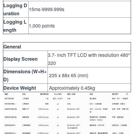
Logging D
15ms-9999.999s
uration
Logging L
1,000 points
ength
General
3.7- inch TFT LCD with resolution 480*
Display Screen
320
Dimensions (W
×H×
235 x 88x 65 (mm)
D)
Device Weight
Approximately 0.45kg