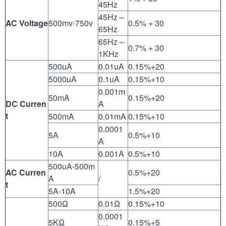
45Hz
45Hz～
AC Voltage
500mv-750v
0.5% + 30
65Hz
65Hz～
0.7% + 30
1KHz
500uA
0.01uA
0.15%+20
5000uA
0.1uA
0.15%+10
0.001m
50mA
0.15%+20
DC Curren
A
t
500mA
0.01mA
0.15%+10
0.0001
5A
0.5%+10
A
10A
0.001A
0.5%+10
500uA-500m
AC Curren
0.5%+20
A
/
t
5A-10A
1.5%+20
500Ω
0.01Ω
0.15%+10
0.0001
5KΩ
0.15%+5