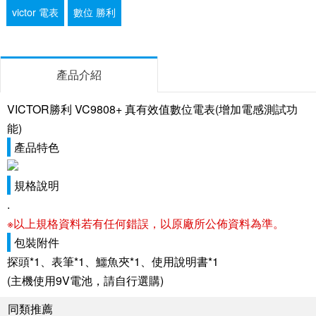
victor 電表
數位 勝利
產品介紹
VICTOR勝利 VC9808+ 真有效值數位電表(增加電感測試功
能)
產品特色
規格說明
.
※以上規格資料若有任何錯誤，以原廠所公佈資料為準。
包裝附件
探頭*1、表筆*1、鱷魚夾*1、使用說明書*1
(主機使用9V電池，請自行選購)
同類推薦