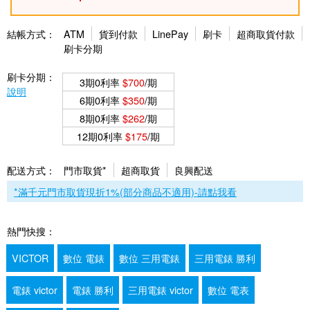
結帳方式：
ATM
貨到付款
LinePay
刷卡
超商取貨付款
刷卡分期
刷卡分期：
3期0利率
$700
/期
說明
6期0利率
$350
/期
8期0利率
$262
/期
12期0利率
$175
/期
配送方式：
門市取貨*
超商取貨
良興配送
*滿千元門市取貨現折1%(部分商品不適用)-請點我看
熱門快搜：
VICTOR
數位 電錶
數位 三用電錶
三用電錶 勝利
電錶 victor
電錶 勝利
三用電錶 victor
數位 電表