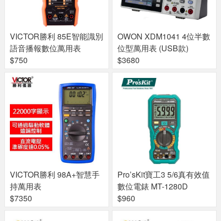
VICTOR勝利 85E智能識別
OWON XDM1041 4位半數
語音播報數位萬用表
位型萬用表 (USB款)
$750
$3680
VICTOR勝利 98A+智慧手
Pro’sKit寶工3 5/6真有效值
持萬用表
數位電錶 MT-1280D
$7350
$960