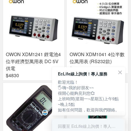
OWON XDM1241 鋰電池4
OWON XDM1041 4位半數
位半經濟型萬用表 DC 5V
位萬用表 (RS232款)
供電
$3780
EcLife線上詢價！專人服務
$4830
歡迎光臨！
🖐嗨~我的好朋友~~
很開心能夠見到您💞
上班時間(星期一~星期五)上午9點
~晚上5點
如有任何問題，歡迎與我們聯絡。
回覆至 EcLife線上詢價！專人服務