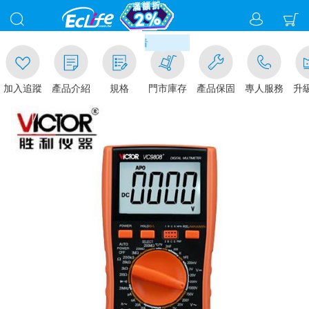
00
滿千元門市取貨現折1%(部分商
加入追蹤
產品介紹
規格
門市庫存
產品保固
專人服務
升