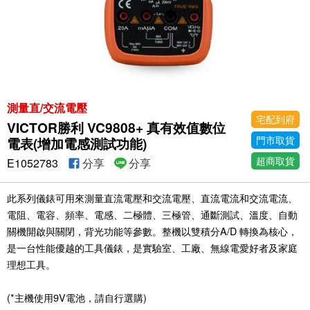
測量直/交流電壓
宅配到府
VICTOR勝利 VC9808+ 真有效值數位
門市取貨
電表(增加電感測試功能)
超商取貨
E1052783
分享
分享
此系列儀錶可用來測量直流電壓和交流電壓、直流電流和交流電流、
電阻、電容、頻率、電感、二極體、三極管、通斷測試、溫度、自動
關機開啟與關閉，背光功能等參數。整機以雙積分A/D 轉換為核心，
是一台性能優越的工具儀錶，是實驗室、工廠、無線電愛好者及家庭
理想工具。
(*主機使用9V電池，請自行選購)