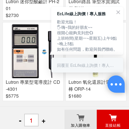
Lutron 迷你型酸鹼計 PH-2
Lutron路昌 筆型水質測試
01
儀 PWA-301
EcLife線上詢價！專人服務
$2730
$3465
歡迎光臨！
🖐嗨~我的好朋友~~
很開心能夠見到您💞
上班時間(星期一~星期五)上午9點
~晚上5點
如有任何問題，歡迎與我們聯絡。
回覆至 EcLife線上詢價！專人服務
Lutron 專業型電導度計 CD
Lutron 氧化還原計電極測
-4301
棒 ORP-14
$5775
$1680
關於良興
粉絲專頁
門市據點
-
+
加入購物車
直接結帳
© 2017 Liang Shing EcLife Corp.