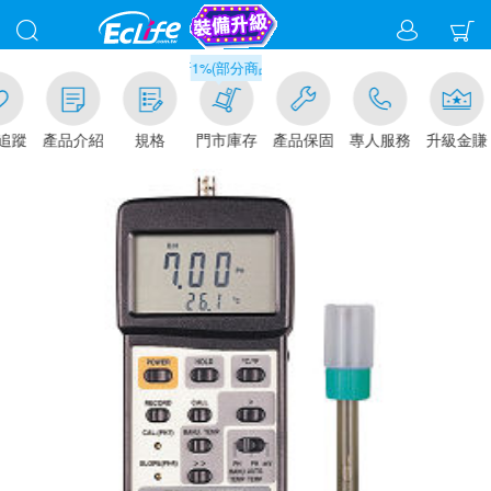
滿千元門市取貨現折1%(部分商品不適用)-請點我看
追蹤
產品介紹
規格
門市庫存
產品保固
專人服務
升級金賺