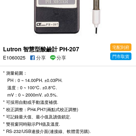
宅配到府
Lutron 智慧型酸鹼計 PH-207
門市取貨
E1060025
分享
分享
* 測量範圍：
PH：0 ~ 14.00PH. ±0.03PH.
溫度：0 ~ 100℃. ±0.8℃.
mV：0 ~ 2000mV. ±0.5%.
* 可採用自動或手動溫度補償.
* 校正調整：PH4.PH7(兩點式校正調整)
* 可記錄最大值、最小值及讀值鎖定.
* 雙視窗同時顯示PH值及溫度.
* RS-232/USB連接介面(連接線、軟體需另購).