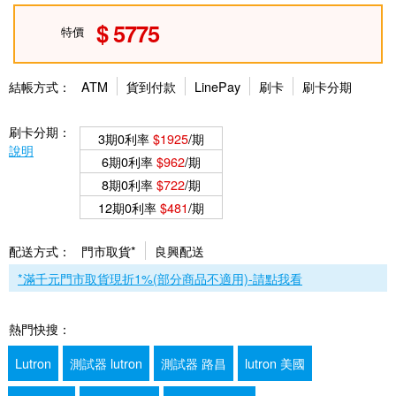
5775
特價
結帳方式：
ATM
貨到付款
LinePay
刷卡
刷卡分期
刷卡分期：
3期0利率
$1925
/期
說明
6期0利率
$962
/期
8期0利率
$722
/期
12期0利率
$481
/期
配送方式：
門市取貨*
良興配送
*滿千元門市取貨現折1%(部分商品不適用)-請點我看
熱門快搜：
Lutron
測試器 lutron
測試器 路昌
lutron 美國