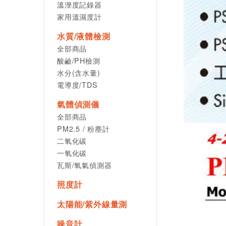
溫溼度記錄器
家用溫濕度計
水質/液體檢測
全部商品
酸鹼/PH檢測
水分(含水量)
電導度/TDS
氣體偵測儀
全部商品
PM2.5 / 粉塵計
二氧化碳
一氧化碳
瓦斯/氧氣偵測器
照度計
太陽能/紫外線量測
噪音計