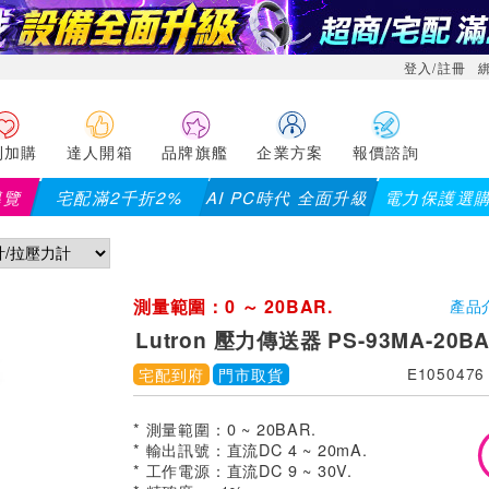
登入/註冊
利加購
達人開箱
品牌旗艦
企業方案
報價諮詢
導覽
宅配滿2千折2%
AI PC時代 全面升級
電力保護選
測量範圍：0 ～ 20BAR.
產品
Lutron 壓力傳送器 PS-93MA-20B
宅配到府
門市取貨
E1050476
* 測量範圍：0 ~ 20BAR.
* 輸出訊號：直流DC 4 ~ 20mA.
* 工作電源：直流DC 9 ~ 30V.