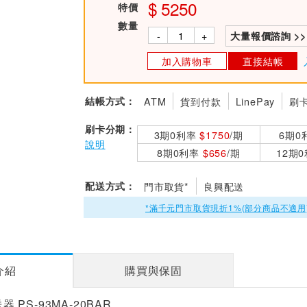
5250
特價
數量
-
+
大量報價諮詢 >>
加入購物車
直接結帳
結帳方式：
ATM
貨到付款
LinePay
刷
刷卡分期：
3期0利率
$1750
/期
6期0
說明
8期0利率
$656
/期
12期
配送方式：
門市取貨*
良興配送
*滿千元門市取貨現折1%(部分商品不適用
介紹
購買與保固
送器 PS-93MA-20BAR