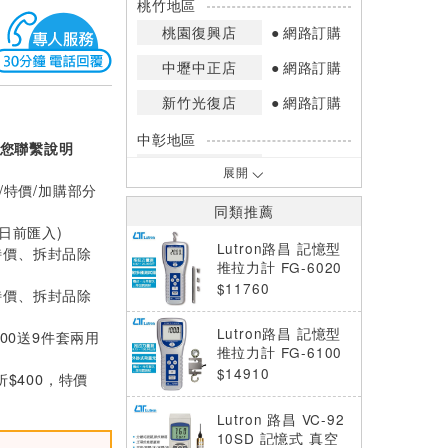
桃竹地區
桃園復興店
網路訂購
中壢中正店
網路訂購
新竹光復店
網路訂購
中彰地區
您聯繫說明
台中英才店
網路訂購
展開
/特價/加購部分
嘉南地區
同類推薦
高雄中華店
網路訂購
0日前匯入)
Lutron路昌 記憶型
特價、拆封品除
高雄鳳山店
網路訂購
推拉力計 FG-6020
SD
$11760
特價、拆封品除
*庫存數量：網路訂購(0)、少量庫存
(1~2)、現貨充足(3以上)。
Lutron路昌 記憶型
000送9件套兩用
*門市庫存以店內實際數量為準，可使
推拉力計 FG-6100
用專人服務或撥打門市電話洽詢。
SD
$14910
折$400，特價
Lutron 路昌 VC-92
10SD 記憶式 真空