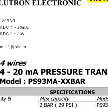
 20BAR.
C 4 ~ 20mA.
C 9 ~ 30V.
.
mm * 長85mm.