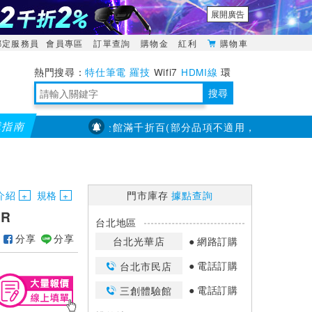
展開廣告
綁定服務員
會員專區
訂單查詢
購物金
紅利
購物車
特仕筆電
羅技
Wifi7
HDMI線
環
境量測
明緯POWER
搜尋
購指南
【PX大通】全館滿千折百(部分品項不適用，滿2千折200...)
靈活多變的分離式設計
TypeC安全電源延長線
日除濕15L，19坪適用
華碩 ROG Falcata 電競鍵盤
WTR-1500C行動無線影音傳輸器
電源百寶袋-你要的這裡通通有
行動電源【BSMI認證專區】
owon電子測量與智能儀器專家
介紹
規格
門市庫存
據點查詢
AR
台北地區
分享
分享
台北光華店
網路訂購
電話訂購
台北市民店
電話訂購
三創體驗館