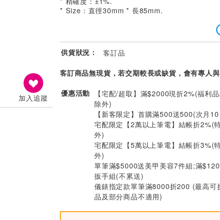
* 精確度：±1%.
* Size：直徑30mm * 長85mm.
供貨狀況：
客訂品
客訂商品無現貨，若交期較長或缺貨，會有專人與
優惠活動
【宅配/超取】滿$2000現折2%(福利品
加入追蹤
除外)
【新客限定】首購滿500送500(次月1
宅配限定【2萬以上筆電】結帳折2%(
外)
宅配限定【5萬以上筆電】結帳折3%(
外)
單筆滿$5000送美甲美容7件組;滿$12
扳手組(不累送)
儀錶指定款單筆滿8000折200 (最高可
品及部分商品不適用)