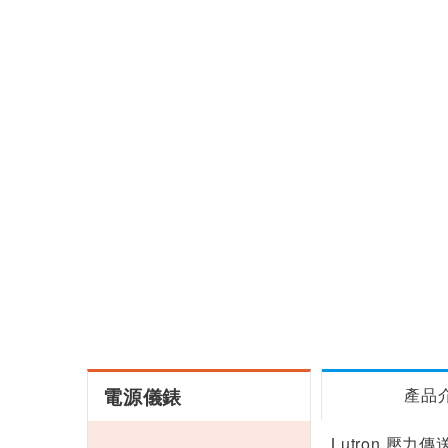
電源儀錶
產品
Lutron 壓力傳