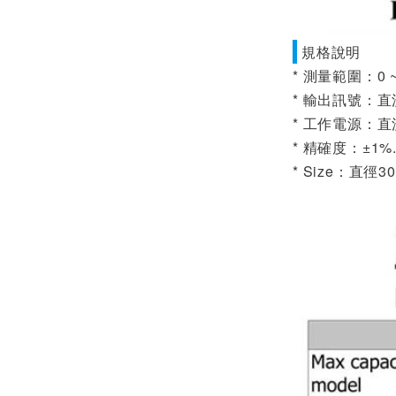
規格說明
* 測量範圍：0 ~
* 輸出訊號：直流D
* 工作電源：直流D
* 精確度：±1%
* Size：直徑30