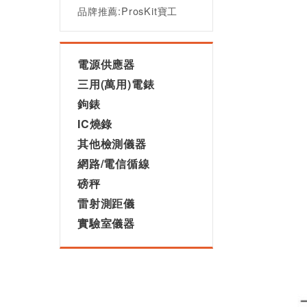
品牌推薦:ProsKit寶工
電源供應器
三用(萬用)電錶
鉤錶
IC燒錄
其他檢測儀器
網路/電信循線
磅秤
雷射測距儀
實驗室儀器