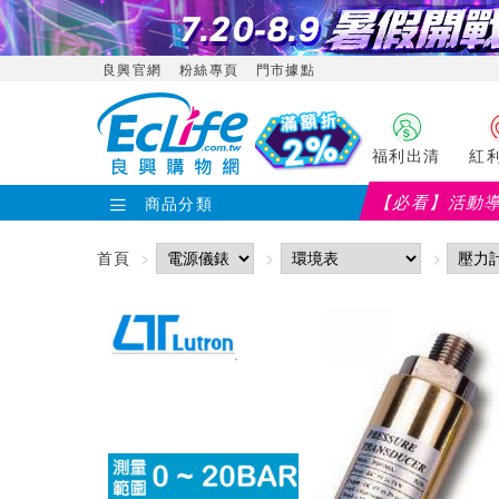
良興官網
粉絲專頁
門市據點
福利出清
紅
【必看】活動
商品分類
首頁