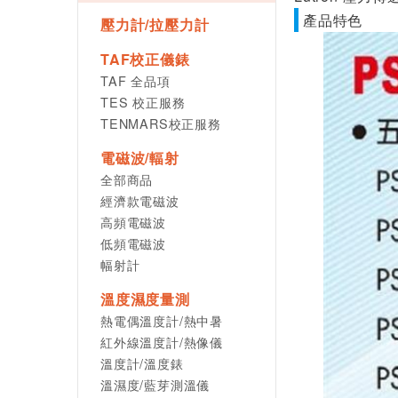
產品特色
壓力計/拉壓力計
TAF校正儀錶
TAF 全品項
TES 校正服務
TENMARS校正服務
電磁波/輻射
全部商品
經濟款電磁波
高頻電磁波
低頻電磁波
幅射計
溫度濕度量測
熱電偶溫度計/熱中暑
紅外線溫度計/熱像儀
溫度計/溫度錶
溫濕度/藍芽測溫儀