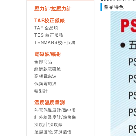
產品特色
壓力計/拉壓力計
TAF校正儀錶
TAF 全品項
TES 校正服務
TENMARS校正服務
電磁波/輻射
全部商品
經濟款電磁波
高頻電磁波
低頻電磁波
幅射計
溫度濕度量測
熱電偶溫度計/熱中暑
紅外線溫度計/熱像儀
溫度計/溫度錶
溫濕度/藍芽測溫儀