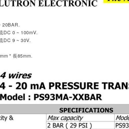
 20BAR.
C 0 ~ 100mV.
C 9 ~ 30V.
.
mm * 長85mm.