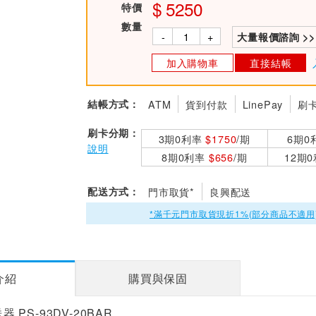
5250
特價
數量
-
+
大量報價諮詢 >>
加入購物車
直接結帳
結帳方式：
ATM
貨到付款
LinePay
刷
刷卡分期：
3期0利率
$1750
/期
6期0
說明
8期0利率
$656
/期
12期
配送方式：
門市取貨*
良興配送
*滿千元門市取貨現折1%(部分商品不適用
介紹
購買與保固
送器 PS-93DV-20BAR