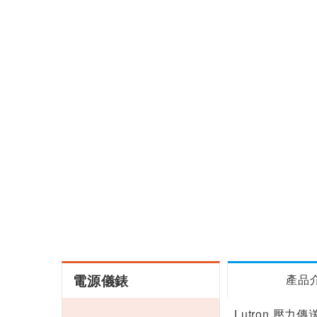
電源儀錶
產品
Lutron 壓力傳