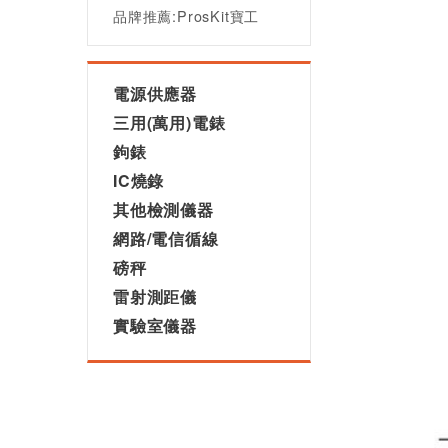
品牌推薦:ProsKit寶工
電源供應器
三用(萬用)電錶
鉤錶
IC燒錄
其他檢測儀器
網路/電信循線
磅秤
雷射測距儀
實驗室儀器