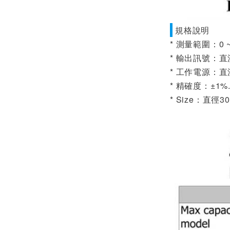
規格說明
* 測量範圍：0 ~
* 輸出訊號：直流D
* 工作電源：直流D
* 精確度：±1%
* Size：直徑30