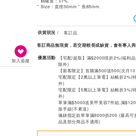
* 精確度：±1%.
* Size：直徑30mm * 長85mm.
供貨狀況：
客訂品
客訂商品無現貨，若交期較長或缺貨，會有專人與
優惠活動
【宅配/超取】滿$2000現折2%(福利品
加入追蹤
除外)
【新客限定】首購滿500送500(次月1
宅配限定【2萬以上筆電】結帳折2%(
外)
宅配限定【5萬以上筆電】結帳折3%(
外)
單筆滿$5000送美甲美容7件組;滿$12
扳手組(不累送)
儀錶指定款單筆滿8000折200 (最高可
品及部分商品不適用)