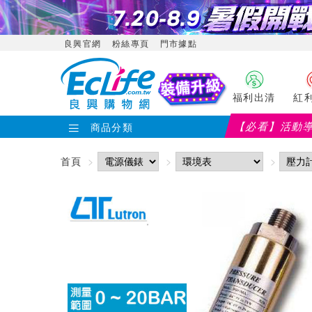
良興官網
粉絲專頁
門市據點
福利出清
紅
【必看】活動
商品分類
首頁