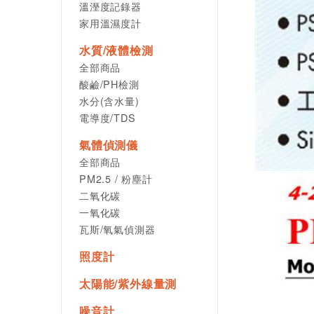
溫溼度記錄器
家用溫濕度計
水質/液體檢測
全部商品
酸鹼/PH檢測
水分(含水量)
電導度/TDS
氣體偵測儀
全部商品
PM2.5 / 粉塵計
二氧化碳
一氧化碳
瓦斯/氧氣偵測器
照度計
太陽能/紫外線量測
噪音計