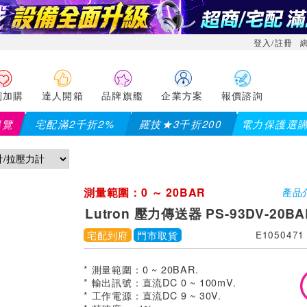
登入/註冊
利加購
達人開箱
品牌旗艦
企業方案
報價諮詢
導覽
宅配滿2千折2%
羅技★3千折200
電力保護選
測量範圍：0 ～ 20BAR
產品
Lutron 壓力傳送器 PS-93DV-20BA
宅配到府
門市取貨
E1050471
* 測量範圍：0 ~ 20BAR.
* 輸出訊號：直流DC 0 ~ 100mV.
* 工作電源：直流DC 9 ~ 30V.