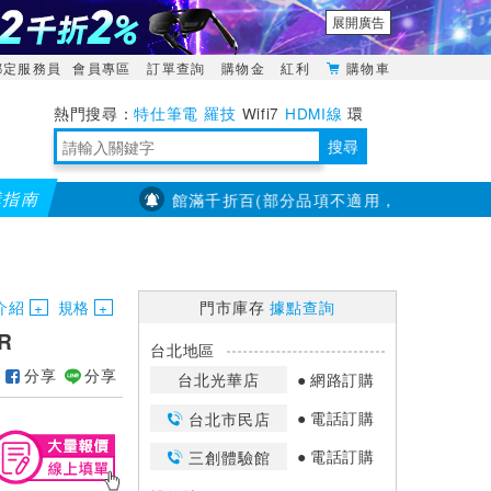
展開廣告
綁定服務員
會員專區
訂單查詢
購物金
紅利
購物車
特仕筆電
羅技
Wifi7
HDMI線
環
境量測
明緯POWER
搜尋
購指南
【PX大通】全館滿千折百(部分品項不適用，滿2千折200...)
靈活多變的分離式設計
TypeC安全電源延長線
日除濕15L，19坪適用
華碩 ROG Falcata 電競鍵盤
WTR-1500C行動無線影音傳輸器
電源百寶袋-你要的這裡通通有
行動電源【BSMI認證專區】
owon電子測量與智能儀器專家
介紹
規格
門市庫存
據點查詢
R
台北地區
分享
分享
台北光華店
網路訂購
電話訂購
台北市民店
電話訂購
三創體驗館