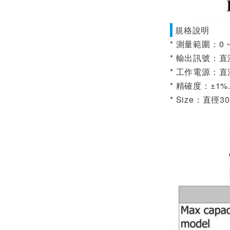
規格說明
* 測量範圍：0 ~
* 輸出訊號：直流D
* 工作電源：直流D
* 精確度：±1%
* Size：直徑30