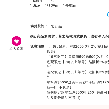
* 精確度：±1%.
* Size：直徑30mm * 長85mm.
供貨狀況：
客訂品
客訂商品無現貨，若交期較長或缺貨，會有專人與
優惠活動
【宅配/超取】滿$2000現折2%(福利品
加入追蹤
除外)
【新客限定】首購滿500送500(次月1
宅配限定【2萬以上筆電】結帳折2%(
外)
宅配限定【5萬以上筆電】結帳折3%(
外)
單筆滿$5000送美甲美容7件組;滿$12
扳手組(不累送)
儀錶指定款單筆滿8000折200 (最高可
品及部分商品不適用)