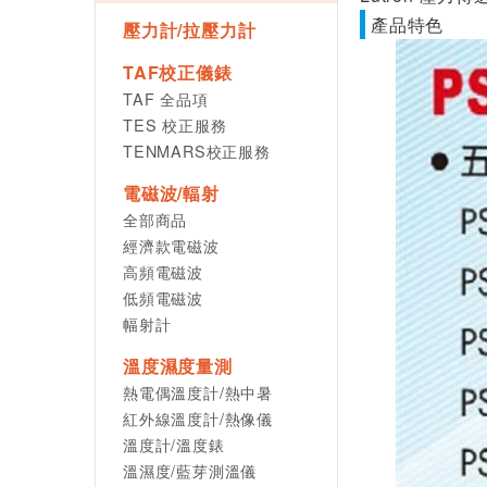
產品特色
壓力計/拉壓力計
TAF校正儀錶
TAF 全品項
TES 校正服務
TENMARS校正服務
電磁波/輻射
全部商品
經濟款電磁波
高頻電磁波
低頻電磁波
幅射計
溫度濕度量測
熱電偶溫度計/熱中暑
紅外線溫度計/熱像儀
溫度計/溫度錶
溫濕度/藍芽測溫儀