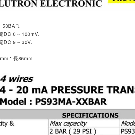
 50BAR.
C 0 ~ 100mV.
C 9 ~ 30V.
.
mm * 長85mm.