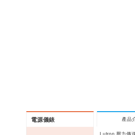
電源儀錶
產品
Lutron 壓力傳