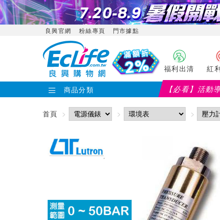
良興官網
粉絲專頁
門市據點
福利出清
紅
【必看】活動
商品分類
首頁