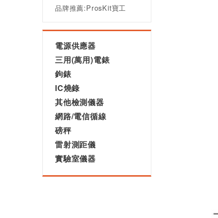
品牌推薦:ProsKit寶工
電源供應器
三用(萬用)電錶
鉤錶
IC燒錄
其他檢測儀器
網路/電信循線
磅秤
雷射測距儀
實驗室儀器