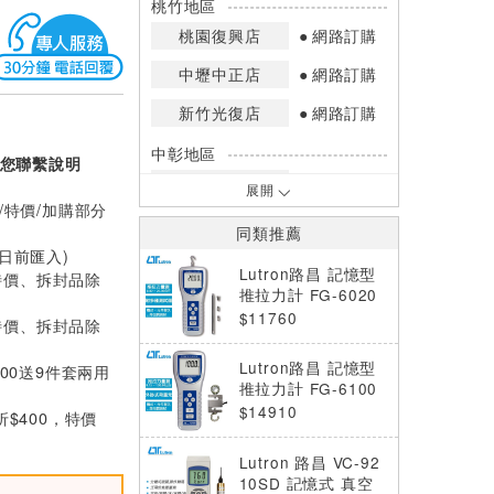
桃竹地區
桃園復興店
網路訂購
中壢中正店
網路訂購
新竹光復店
網路訂購
中彰地區
您聯繫說明
台中英才店
網路訂購
展開
/特價/加購部分
嘉南地區
同類推薦
高雄中華店
網路訂購
0日前匯入)
Lutron路昌 記憶型
特價、拆封品除
高雄鳳山店
網路訂購
推拉力計 FG-6020
SD
$11760
特價、拆封品除
*庫存數量：網路訂購(0)、少量庫存
(1~2)、現貨充足(3以上)。
Lutron路昌 記憶型
000送9件套兩用
*門市庫存以店內實際數量為準，可使
推拉力計 FG-6100
用專人服務或撥打門市電話洽詢。
SD
$14910
折$400，特價
Lutron 路昌 VC-92
10SD 記憶式 真空