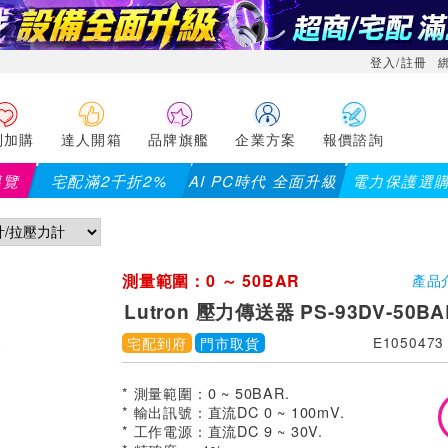
登入/註冊
利加購
達人開箱
品牌旗艦
企業方案
報價諮詢
導覽
宅配滿2千折2%
AI PC時代 全面升級
電力保護選
測量範圍：0 ～ 50BAR
產品
Lutron 壓力傳送器 PS-93DV-50BA
宅配到府
門市取貨
E1050473
* 測量範圍：0 ~ 50BAR.
* 輸出訊號：直流DC 0 ~ 100mV.
* 工作電源：直流DC 9 ~ 30V.