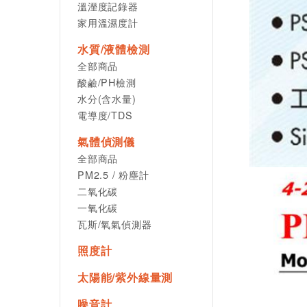
溫溼度記錄器
家用溫濕度計
水質/液體檢測
全部商品
酸鹼/PH檢測
水分(含水量)
電導度/TDS
氣體偵測儀
全部商品
PM2.5 / 粉塵計
二氧化碳
一氧化碳
瓦斯/氧氣偵測器
照度計
太陽能/紫外線量測
噪音計