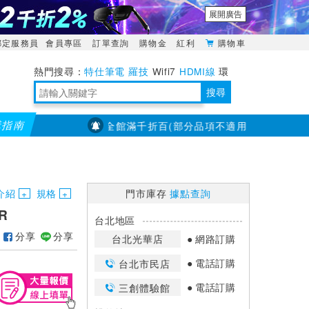
展開廣告
綁定服務員
會員專區
訂單查詢
購物金
紅利
購物車
特仕筆電
羅技
Wifi7
HDMI線
環
境量測
明緯POWER
搜尋
購指南
【PX大通】全館滿千折百(部分品項不適用，滿2千折200...)
靈活多變的分離式設計
TypeC安全電源延長線
日除濕15L，19坪適用
華碩 ROG Falcata 電競鍵盤
WTR-1500C行動無線影音傳輸器
電源百寶袋-你要的這裡通通有
行動電源【BSMI認證專區】
owon電子測量與智能儀器專家
介紹
規格
門市庫存
據點查詢
R
台北地區
分享
分享
台北光華店
網路訂購
電話訂購
台北市民店
電話訂購
三創體驗館