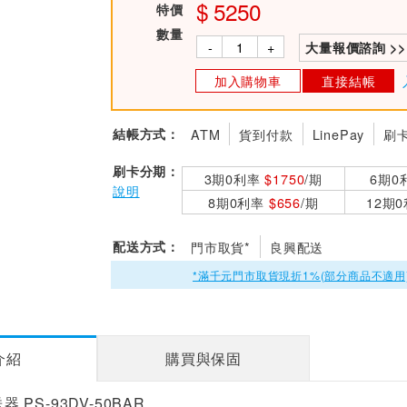
5250
特價
數量
-
+
大量報價諮詢 >>
加入購物車
直接結帳
結帳方式：
ATM
貨到付款
LinePay
刷
刷卡分期：
3期0利率
$1750
/期
6期0
說明
8期0利率
$656
/期
12期
配送方式：
門市取貨*
良興配送
*滿千元門市取貨現折1%(部分商品不適用
介紹
購買與保固
送器 PS-93DV-50BAR