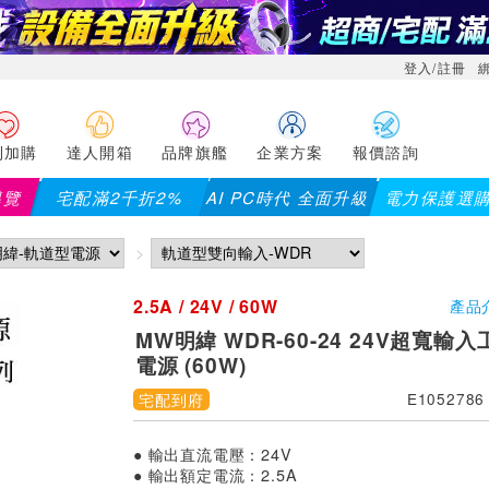
登入/註冊
利加購
達人開箱
品牌旗艦
企業方案
報價諮詢
導覽
宅配滿2千折2%
AI PC時代 全面升級
電力保護選
【PX大通】全館滿千折百(部分品項不適用，滿2千
2.5A / 24V / 60W
產品
MW明緯 WDR-60-24 24V超寬輸
電源 (60W)
宅配到府
E1052786
● 輸出直流電壓：24V
● 輸出額定電流：2.5A