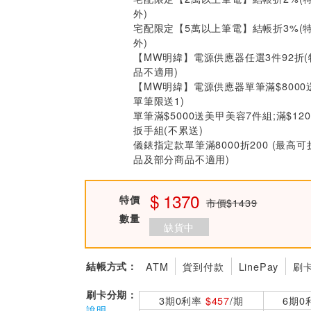
外)
宅配限定【5萬以上筆電】結帳折3%(
外)
【MW明緯】電源供應器任選3件92折
品不適用)
【MW明緯】電源供應器單筆滿$8000
單筆限送1)
單筆滿$5000送美甲美容7件組;滿$12
扳手組(不累送)
儀錶指定款單筆滿8000折200 (最高可
品及部分商品不適用)
1370
特價
市價$1439
數量
缺貨中
結帳方式：
ATM
貨到付款
LinePay
刷
刷卡分期：
3期0利率
$457
/期
6期0
說明