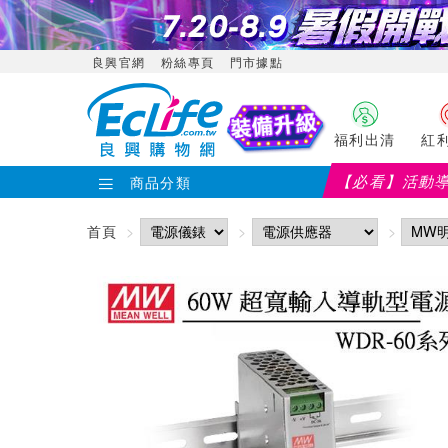
良興官網
粉絲專頁
門市據點
福利出清
紅
【必看】活動
商品分類
首頁