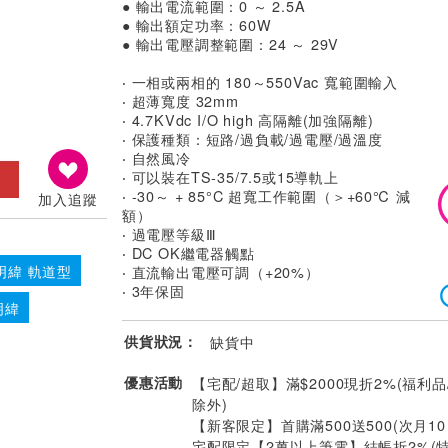
● 輸出電流範圍：0 ～ 2.5A
● 輸出額定功率：60W
● 輸出電壓調整範圍：24 ～ 29V
‧ 一相或兩相的 180～550Vac 寬範圍輸入
‧ 超薄寬度 32mm
‧ 4.7KVdc I/O high 高隔離(加強隔離)
‧ 保護種類：短路/過負載/過電壓/過溫度
‧ 自然風冷
‧ 可以裝在TS-35/7.5或15導軌上
‧ -30～ + 85°C 超寬工作範圍（＞+60℃ 減
加入追蹤
額）
‧ 過電壓等級Ⅲ
‧ DC OK繼電器觸點
明緯 軌道型
‧ 直流輸出電壓可調（+20%）
‧ 3年保固
明緯
供貨狀況：
缺貨中
優惠活動
【宅配/超取】滿$2000現折2%(福利品
除外)
【新客限定】首購滿500送500(次月1
宅配限定【2萬以上筆電】結帳折2%(