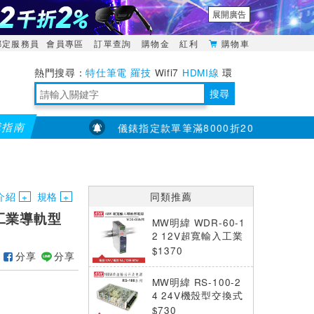
展開廣告
綁定服務員
會員專區
訂單查詢
購物金
紅利
購物車
特仕筆電
羅技
Wifi7
HDMI線
環
境量測
明緯POWER
搜尋
購指南
折200...)
儀錶指定款單筆滿8000折200 (最高可折$400
靈活多變的分離式設計
TypeC安全電源延長線
日除濕15L，19坪適用
華碩 ROG Falcata 電競鍵盤
WTR-1500C行動無線影音傳輸器
電源百寶袋-你要的這裡通通有
行動電源【BSMI認證專區】
owon電子測量與智能儀器專家
介紹
規格
同類推薦
入工業導軌型
MW明緯 WDR-60-1
2 12V超寬輸入工業
導軌型電源 (60W)
$1370
分享
分享
MW明緯 RS-100-2
4 24V機殼型交換式
電源供應器 (108W)
$730