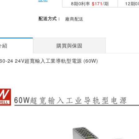
8期0利率
$171
/期
12期
配送方式：
廠商配送
介紹
購買與保固
60-24 24V超寬輸入工業導軌型電源 (60W)