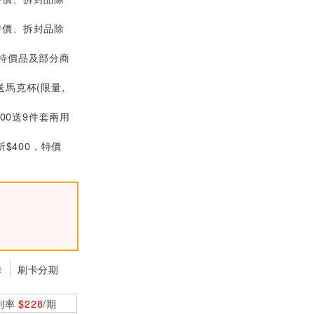
MW明緯 HRPG-20
特價、拆封品除
0-24 24V機殼型交
換式電源供應器 (20
$2200
1.6W)
(特價品及部分商
MW明緯 HRPG-20
送馬克杯(限量,
0-5 5V機殼型交換
式電源供應器 (175
$2200
W)
000送9件套兩用
MW明緯 HRPG-45
折$400，特價
0-24 24V交換式電
源供應器 (451.2W)
$4310
卡
刷卡分期
利率
$228
/期