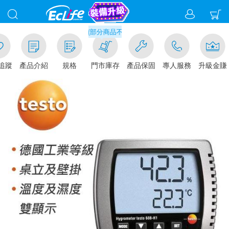
滿千元門市取貨現折1%(部分商品不適用)-請點我看
追蹤
產品介紹
規格
門市庫存
產品保固
專人服務
升級金賺