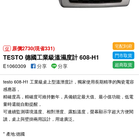
宅配到府
原價2730(現省331)
促
門市取貨
TESTO 德國工業級溫濕度計 608-H1
超商取貨
E1060309
分享
分享
testo 608-H1 工業級桌上型溫溼度計，獨家使用長期精準的陶瓷電容
感應器，
精確度高，精確度可維持數年，具備鎖定最大值、最小值功能，低電
量時還能自動提醒，
可連續監測環境溫度、相對溼度、露點溫度，螢幕顯示字超大方便閱
讀，桌上與壁掛兩用設計，用途廣泛。
* 產地:德國