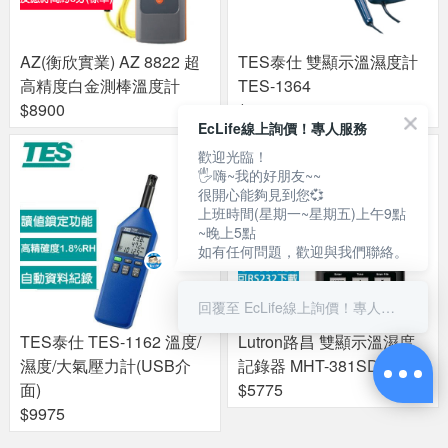
AZ(衡欣實業) AZ 8822 超
TES泰仕 雙顯示溫濕度計
高精度白金測棒溫度計
TES-1364
$8900
$4725
EcLife線上詢價！專人服務
歡迎光臨！
🖐嗨~我的好朋友~~
很開心能夠見到您💞
上班時間(星期一~星期五)上午9點
~晚上5點
如有任何問題，歡迎與我們聯絡。
回覆至 EcLife線上詢價！專人服務
TES泰仕 TES-1162 溫度/
Lutron路昌 雙顯示溫濕度
濕度/大氣壓力計(USB介
記錄器 MHT-381SD
面)
$5775
$9975