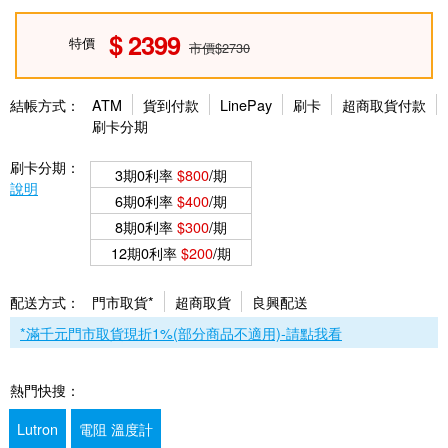
2399
特價
市價$2730
結帳方式：
ATM
貨到付款
LinePay
刷卡
超商取貨付款
刷卡分期
刷卡分期：
3期0利率
$800
/期
說明
6期0利率
$400
/期
8期0利率
$300
/期
12期0利率
$200
/期
配送方式：
門市取貨*
超商取貨
良興配送
*滿千元門市取貨現折1%(部分商品不適用)-請點我看
熱門快搜：
Lutron
電阻 溫度計