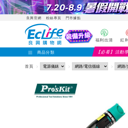
良興官網
粉絲專頁
門市據點
福利出清
紅
【必看】活動
商品分類
首頁