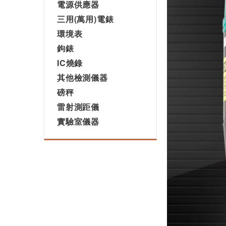
電源供應器
三用(萬用)電錶
環境表
鉤錶
IC燒錄
其他檢測儀器
磅秤
雷射測距儀
實驗室儀器