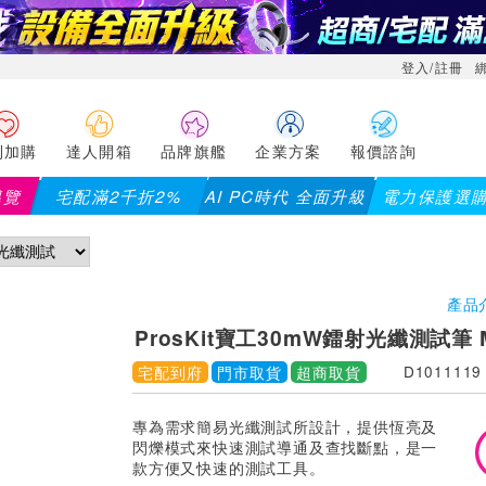
登入/註冊
利加購
達人開箱
品牌旗艦
企業方案
報價諮詢
導覽
宅配滿2千折2%
AI PC時代 全面升級
電力保護選
產品
ProsKit寶工30mW鐳射光纖測試筆 M
宅配到府
門市取貨
超商取貨
D1011119
專為需求簡易光纖測試所設計，提供恆亮及
閃爍模式來快速測試導通及查找斷點，是一
款方便又快速的測試工具。