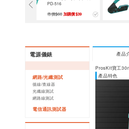
PD-516
市價$
60
9
39
電源儀錶
產品
ProsKit寶工
產品特色
網路/光纖測試
循線/查線器
光纖線測試
網路線測試
電信通訊測試器