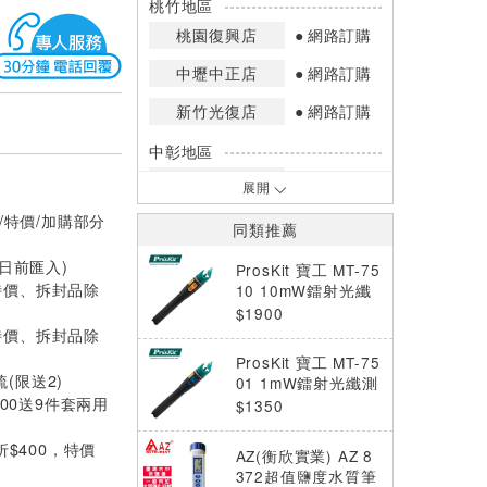
桃竹地區
桃園復興店
網路訂購
中壢中正店
網路訂購
新竹光復店
網路訂購
中彰地區
台中英才店
網路訂購
展開
/特價/加購部分
嘉南地區
同類推薦
高雄中華店
網路訂購
0日前匯入)
ProsKit 寶工 MT-75
特價、拆封品除
高雄鳳山店
網路訂購
10 10mW鐳射光纖
測試筆
$1900
*庫存數量：網路訂購(0)、少量庫存
特價、拆封品除
(1~2)、現貨充足(3以上)。
ProsKit 寶工 MT-75
*門市庫存以店內實際數量為準，可使
梳(限送2)
01 1mW鐳射光纖測
用專人服務或撥打門市電話洽詢。
000送9件套兩用
試筆
$1350
折$400，特價
AZ(衡欣實業) AZ 8
372超值鹽度水質筆