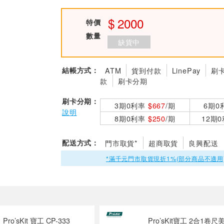
2000
特價
數量
缺貨中
結帳方式：
ATM
貨到付款
LinePay
刷
款
刷卡分期
刷卡分期：
3期0利率
$667
/期
6期0
說明
8期0利率
$250
/期
12期
配送方式：
門市取貨*
超商取貨
良興配送
*滿千元門市取貨現折1%(部分商品不適用
Pro’sKit 寶工 CP-333
Pro’sKit寶工 2合1卷尺