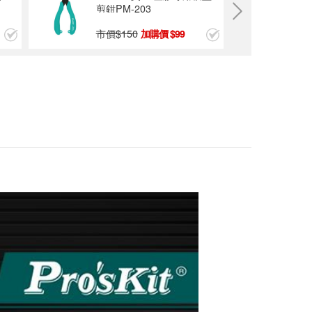
剪鉗PM-203
ProsKit 寶工 MT-76
市價$
150
99
03 儲存型光纖光功
率計
$7000
ProsKit 寶工 MT-76
10A-T 光時域反射
儀,繁體中文介面+按
$75000
鍵,SC/PC介面