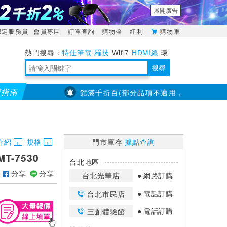
展開廣告
綁定服務員
會員專區
訂單查詢
購物金
紅利
購物車
特仕筆電
羅技
Wifi7
HDMI線
環
境量測
明緯POWER
搜尋
購指南
【PX大通】全館滿千折百(部分品項不適用，滿2千折200...)
靈活多變的分離式設計
TypeC安全電源延長線
日除濕15L，19坪適用
華碩 ROG Falcata 電競鍵盤
WTR-1500C行動無線影音傳輸器
電源百寶袋-你要的這裡通通有
行動電源【BSMI認證專區】
owon電子測量與智能儀器專家
介紹
規格
門市庫存
據點查詢
T-7530
台北地區
分享
分享
台北光華店
網路訂購
電話訂購
台北市民店
電話訂購
三創體驗館