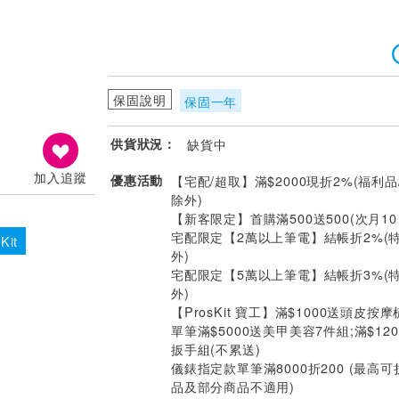
保固說明
保固一年
供貨狀況：
缺貨中
加入追蹤
優惠活動
【宅配/超取】滿$2000現折2%(福利品
除外)
【新客限定】首購滿500送500(次月1
宅配限定【2萬以上筆電】結帳折2%(
Kit
外)
宅配限定【5萬以上筆電】結帳折3%(
外)
【ProsKit 寶工】滿$1000送頭皮按摩
單筆滿$5000送美甲美容7件組;滿$12
扳手組(不累送)
儀錶指定款單筆滿8000折200 (最高可
品及部分商品不適用)