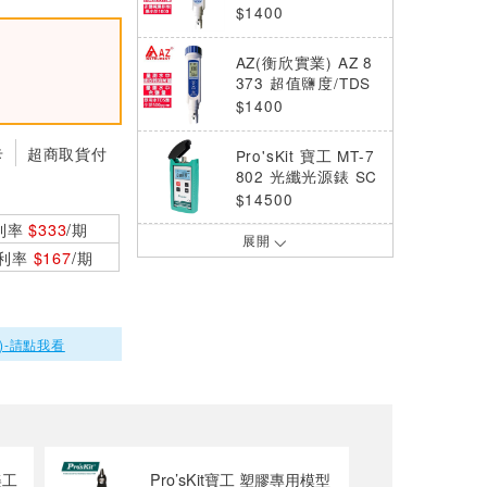
$1400
AZ(衡欣實業) AZ 8
373 超值鹽度/TDS
水質筆
$1400
卡
超商取貨付
Pro'sKit 寶工 MT-7
802 光纖光源錶 SC
介面 波長850/1300
$14500
nm
利率
$333
/期
展開
Pro’sKit 寶工 迷你
0利率
$167
/期
鐳射測距儀 NT-635
0
$1300
Pro’sKit 寶工 鐳射
)-請點我看
測距儀 NT-6370
$1200
Pro’sKit寶工 多功能
光功率計(七合一) M
T-7625
$2800
美工
Pro’sKit寶工 塑膠專用模型