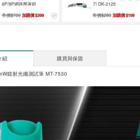
6P/8P網路壓著鉗
刀 DK-2125
市價$
700
市價$
280
399
199
介紹
購買與保固
30mW鐳射光纖測試筆 MT-7530