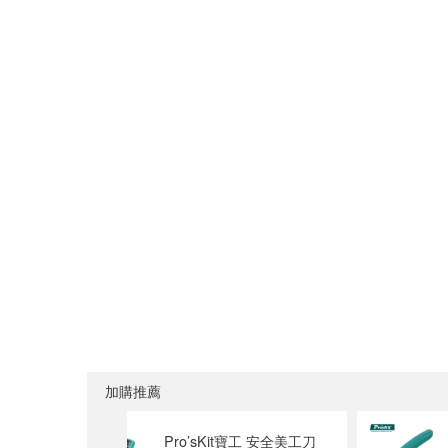
加購推薦
合金重型美
Pro’sKit寶工 安全美工刀