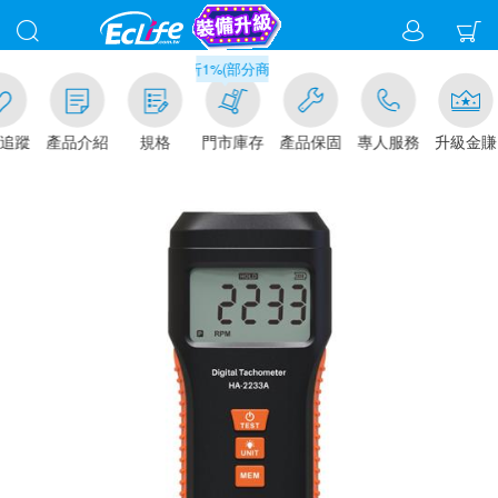
滿千元門市取貨現折1%(部分商品不適用)-請點我看
追蹤
產品介紹
規格
門市庫存
產品保固
專人服務
升級金賺