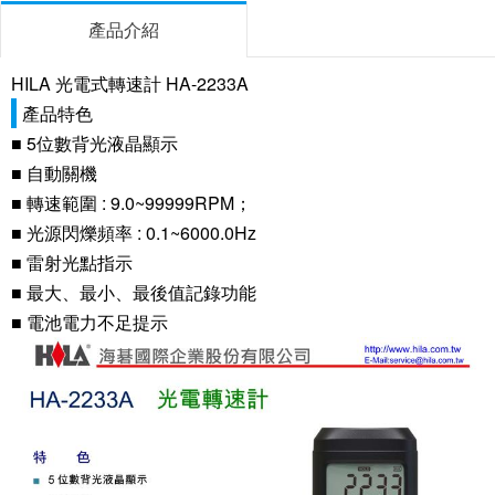
產品介紹
HILA 光電式轉速計 HA-2233A
產品特色
■ 5位數背光液晶顯示
■ 自動關機
■ 轉速範圍 : 9.0~99999RPM；
■ 光源閃爍頻率 : 0.1~6000.0Hz
■ 雷射光點指示
■ 最大、最小、最後值記錄功能
■ 電池電力不足提示