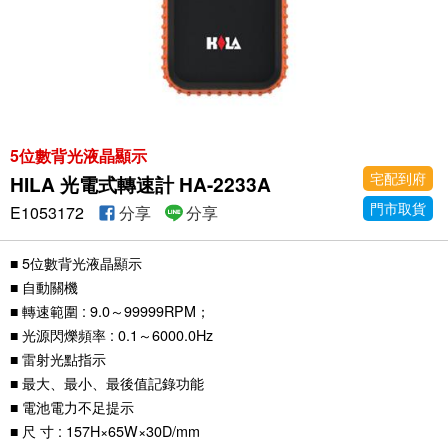
5位數背光液晶顯示
宅配到府
HILA 光電式轉速計 HA-2233A
門市取貨
E1053172
分享
分享
■ 5位數背光液晶顯示
■ 自動關機
■ 轉速範圍 : 9.0～99999RPM；
■ 光源閃爍頻率 : 0.1～6000.0Hz
■ 雷射光點指示
■ 最大、最小、最後值記錄功能
■ 電池電力不足提示
■ 尺 寸 : 157H×65W×30D/mm