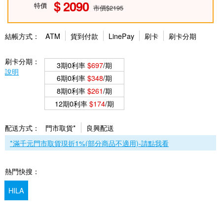
2090
特價
市價$2195
結帳方式：
ATM
貨到付款
LinePay
刷卡
刷卡分期
刷卡分期：
3期0利率
$697
/期
說明
6期0利率
$348
/期
8期0利率
$261
/期
12期0利率
$174
/期
配送方式：
門市取貨*
良興配送
*滿千元門市取貨現折1%(部分商品不適用)-請點我看
熱門快搜：
HILA