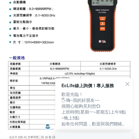
EcLife線上詢價！專人服務
歡迎光臨！
🖐嗨~我的好朋友~~
很開心能夠見到您💞
上班時間(星期一~星期五)上午9點
~晚上5點
如有任何問題，歡迎與我們聯絡。