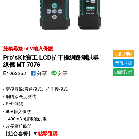
雙模尋線 60V輸入保護
宅配到府
Pro’sKit寶工 LCD抗干擾網路測試尋
門市取貨
線儀 MT-7076
超商取貨
E1053252
分享
分享
‧ 雙模尋線:普通模式、抗干擾模式
‧ 網路線長度測試
‧ PoE測試
‧ 60V輸入保護
‧ 1400mAh鋰電池供電
‧ 超長續航時間
【組合套餐】▼
點擊選購