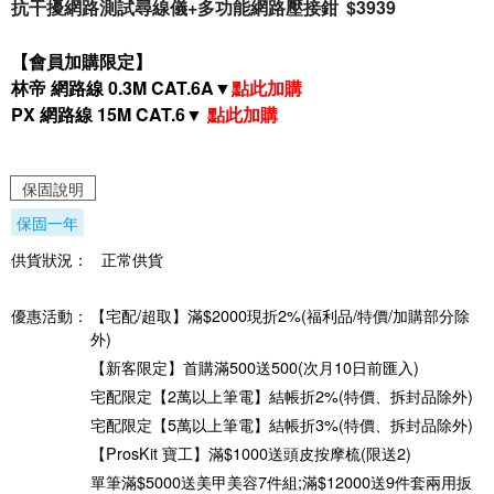
抗干擾網路測試尋線儀+多功能網路壓接鉗
$3939
【會員加購限定】
林帝 網路線 0.3M CAT.6A▼
點此加購
PX 網路線 15M
CAT.6
▼
點此加購
保固說明
保固一年
供貨狀況：
正常供貨
優惠活動：
【宅配/超取】滿$2000現折2%(福利品/特價/加購部分除
外)
【新客限定】首購滿500送500(次月10日前匯入)
宅配限定【2萬以上筆電】結帳折2%(特價、拆封品除外)
宅配限定【5萬以上筆電】結帳折3%(特價、拆封品除外)
【ProsKit 寶工】滿$1000送頭皮按摩梳(限送2)
單筆滿$5000送美甲美容7件組;滿$12000送9件套兩用扳