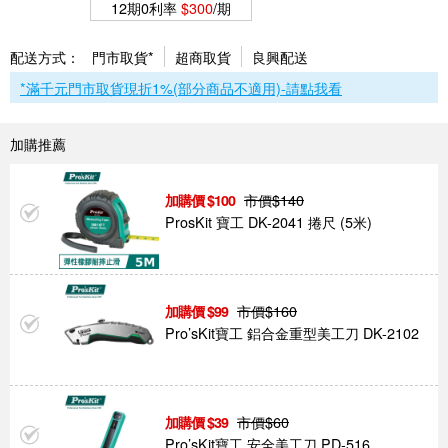
12期0利率
$300
/期
配送方式：
門市取貨*
超商取貨
良興配送
*滿千元門市取貨現折1%(部分商品不適用)-請點我看
加購推薦
市價$
140
100
ProsKit 寶工 DK-2041 捲尺 (5米)
市價$
160
99
Pro’sKit寶工 鋁合金重型美工刀 DK-2102
市價$
60
39
Pro’sKit寶工 安全美工刀 PD-516