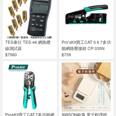
TES泰仕 TES-46 網路纜
Pro’sKit寶工CAT 5 6 7多功
線測試器
能網路壓接鉗 CP-335N
$7560
$739
ProsKit寶工CAT.7多功能網
AWSON歐森 電子料理秤