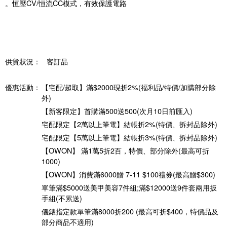
。恒壓CV/恒流CC模式，有效保護電路
供貨狀況：
客訂品
優惠活動：
【宅配/超取】滿$2000現折2%(福利品/特價/加購部分除
外)
【新客限定】首購滿500送500(次月10日前匯入)
宅配限定【2萬以上筆電】結帳折2%(特價、拆封品除外)
宅配限定【5萬以上筆電】結帳折3%(特價、拆封品除外)
【OWON】 滿1萬5折2百，特價、部分除外(最高可折
1000)
【OWON】消費滿6000贈 7-11 $100禮券(最高贈$300)
單筆滿$5000送美甲美容7件組;滿$12000送9件套兩用扳
手組(不累送)
儀錶指定款單筆滿8000折200 (最高可折$400，特價品及
部分商品不適用)