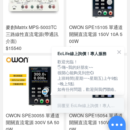
麥創Matrix MPS-5003TC
OWON SPE15105 單通道
三路線性直流電源(帶通訊
開關直流電源 150V 10A 5
介面)
00W
$15540
$11550
EcLife線上詢價！專人服務
歡迎光臨！
🖐嗨~我的好朋友~~
很開心能夠見到您💞
上班時間(星期一~星期五)上午9點
~晚上5點
如有任何問題，歡迎與我們聯絡。
回覆至 EcLife線上詢價！專人服務
OWON SPE30055 單通道
OWON SPE15054 單通道
開關直流電源 300V 5A 50
開關直流電源 150V 5A 40
0W
0W