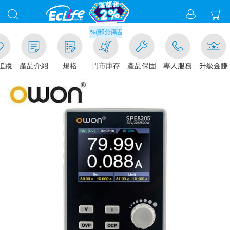
滿千元門市取貨現折1%(部分商品不適用)-請點我看
追蹤
產品介紹
規格
門市庫存
產品保固
專人服務
升級金賺