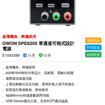
超薄機身，辨攜易用
宅配到府
OWON SPE8205 單通道可程式設計
門市取貨
電源
超商取貨
E1053389
分享
分享
。超薄機身，辨攜易用
。400W/500W恒功率設計、高精度、寬輸出範圍
。過壓過流保護功能
。上電自動輸出設定功能，適用於無人值守的場合
。智慧溫控風扇散熱，降低噪音
。4組Memory快捷參數調用功能
。USB Device通訊介面，支持SCPI通訊協議