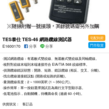
宅配到府
TES泰仕 TES-46 網路纜線測試器
門市取貨
E1600170
分享
分享
‧測試網路纜線：有遮敝式雙絞線、無遮敝式雙絞線及同軸纜線。
‧核對對絞線末端到末端連接符合 EIA/TIA 568 絞線標準。
‧偵測纜線錯誤狀態：開路、短路、錯誤纜線 (相反、交叉、分離)。
‧找出纜線連接錯誤點 (開路或短路的距離)。
‧量測纜線長度：2 ~ 1000英呎 (1 ~ 350公尺)。
‧操作簡單：單一按鈕選擇測試且為兩行文字型顯示器。
‧低電池指示，自動關機，待機壽命長 (連續 60 小時)。
供貨狀況：
客訂品