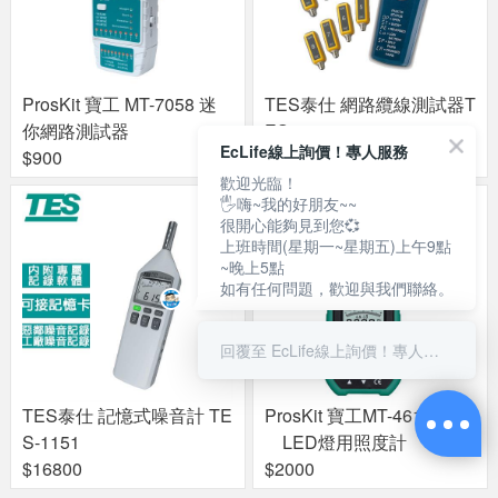
ProsKit 寶工 MT-7058 迷
TES泰仕 網路纜線測試器T
你網路測試器
ES-45
EcLife線上詢價！專人服務
$900
$2415
歡迎光臨！
🖐嗨~我的好朋友~~
很開心能夠見到您💞
上班時間(星期一~星期五)上午9點
~晚上5點
如有任何問題，歡迎與我們聯絡。
回覆至 EcLife線上詢價！專人服務
ProsKit 寶工MT-4617LED
TES泰仕 記憶式噪音計 TE
LED燈用照度計
S-1151
$2000
$16800