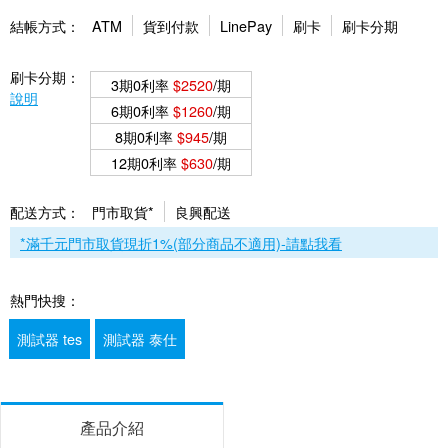
結帳方式：
ATM
貨到付款
LinePay
刷卡
刷卡分期
刷卡分期：
3期0利率
$2520
/期
說明
6期0利率
$1260
/期
8期0利率
$945
/期
12期0利率
$630
/期
配送方式：
門市取貨*
良興配送
*滿千元門市取貨現折1%(部分商品不適用)-請點我看
熱門快搜：
測試器 tes
測試器 泰仕
產品介紹