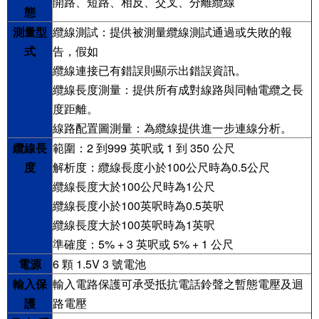
開路、短路、相反、交叉、分離纜線
態
測量型
纜線測試：提供被測量纜線測試通過或失敗的報
式
告，假如
纜線連接已有錯誤則顯示出錯誤資訊。
纜線長度測量：提供所有成對線路與同軸電纜之長
度距離。
線路配置圖測量：為纜線提供進一步連線分析。
纜線長
範圍：2 到999 英呎或 1 到 350 公尺
度
解析度：纜線長度小於100公尺時為0.5公尺
纜線長度大於100公尺時為1公尺
纜線長度小於100英呎時為0.5英呎
纜線長度大於100英呎時為1英呎
準確度：5% + 3 英呎或 5% + 1 公尺
電源
6 顆 1.5V 3 號電池
輸入保
輸入電路保護可承受抵抗電話鈴聲之暫態電壓及迴
護
路電壓