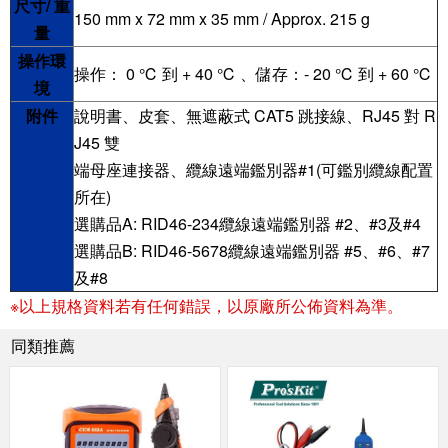
尺寸/ 重
150 mm x 72 mm x 35 mm / Approx. 215 g
量
操作環
操作： 0 ℃ 到 + 40 ℃ 、儲存：- 20 ℃ 到 + 60 ℃
境
附件
說明書、皮套、無遮蔽式 CAT5 跳接線、RJ45 對 R
J45 雙
端母座連接器、纜線遠端鑑別器#1(可鑑別纜線配置
所在)
選購品A: RID46-234纜線遠端鑑別器 #2、#3及#4
選購品B: RID46-5678纜線遠端鑑別器 #5、#6、#7
及#8
※以上規格資料若有任何錯誤，以原廠所公佈資料為準。
同類推薦