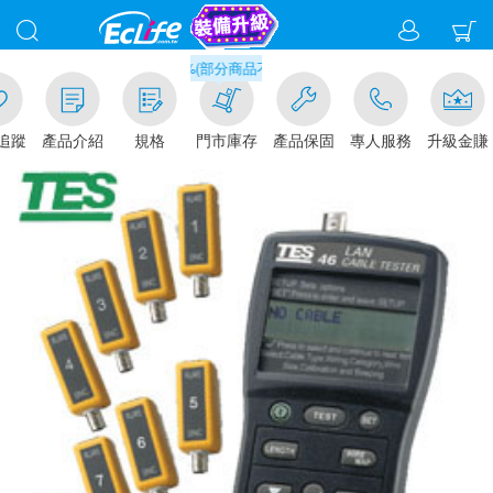
滿千元門市取貨現折1%(部分商品不適用)-請點我看
追蹤
產品介紹
規格
門市庫存
產品保固
專人服務
升級金賺