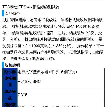
TES泰仕 TES-46 網路纜線測試器
產品特色
‧測試網路纜線：有遮敝式雙絞線、無遮敝式雙絞線及同軸纜
線。 ‧核對對絞線末端到末端連接符合 EIA/TIA 568 絞線標
準。 ‧偵測纜線錯誤狀態：開路、短路、錯誤纜線 (相反、交
叉、分離)。 ‧找出纜線連接錯誤點 (開路或短路的距離)。 ‧量
測纜線長度：2 ~ 1000英呎 (1 ~ 350公尺)。 ‧操作簡單：單一
按鈕選擇測試且為兩行文字型顯示器。 ‧低電池指示，自動關
機，待機壽命長 (連續 60 小時)。
規格說明
顯示器
兩行文字型顯示器 (單行 16 個字元)
連接插
RJ45 和 BNC
座
纜線等
CAT5
級
錯誤狀