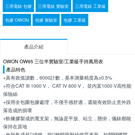
三用電錶 包膠
三用電錶 實驗室
三用電錶 工業級
包膠 OWON
包膠 實驗室
包膠 工業級
產品介紹
OWON OW65 三位半實驗室/工業級手持萬用表
產品特色
+真有效值讀數，6000計數，基本測量精度為±0.5%
+符合CAT III 1000 V， CAT IV 600 V， 並內寘1000 V高性能
保險絲
+採用全包圍包膠處理，不僅手感舒適，還能有效防止意外跌
落造成的損壞
+軟橡膠製成的寬支架，無論是平放、站立，懸掛，儀錶都能
保持在原地
+外殼集成超磁鐵，能輕鬆吸附於鐵質表面，如開關櫃門