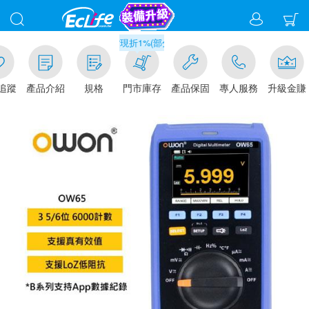
滿千元門市取貨現折1%(部分商品不適用)-請點我看
追蹤
產品介紹
規格
門市庫存
產品保固
專人服務
升級金賺