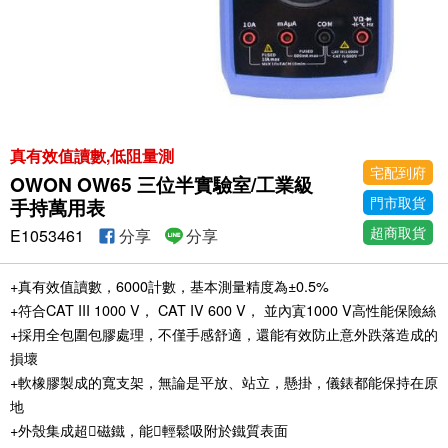
真有效值讀數,低阻量測
宅配到府
OWON OW65 三位半實驗室/工業級
門市取貨
手持萬用表
超商取貨
E1053461
分享
分享
+真有效值讀數，6000計數，基本測量精度為±0.5%
+符合CAT III 1000 V， CAT IV 600 V， 並內寘1000 V高性能保險絲
+採用全包圍包膠處理，不僅手感舒適，還能有效防止意外跌落造成的
損壞
+軟橡膠製成的寬支架，無論是平放、站立，懸掛，儀錶都能保持在原
地
+外殼集成超磁鐵，能輕鬆吸附於鐵質表面