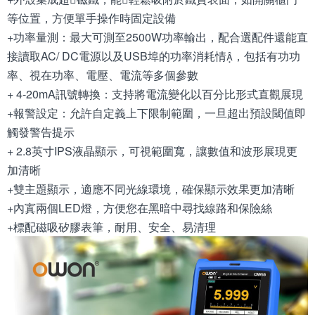
等位置，方便單手操作時固定設備
+功率量測：最大可測至2500W功率輸出，配合選配件還能直
接讀取AC/ DC電源以及USB埠的功率消耗情，包括有功功
率、視在功率、電壓、電流等多個參數
+ 4-20mA訊號轉換：支持將電流變化以百分比形式直觀展現
+報警設定：允許自定義上下限制範圍，一旦超出預設閾值即
觸發警告提示
+ 2.8英寸IPS液晶顯示，可視範圍寬，讓數值和波形展現更
加清晰
+雙主題顯示，適應不同光線環境，確保顯示效果更加清晰
+內寘兩個LED燈，方便您在黑暗中尋找線路和保險絲
+標配磁吸矽膠表筆，耐用、安全、易清理