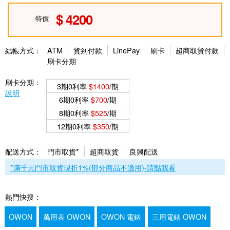
4200
特價
結帳方式：
ATM
貨到付款
LinePay
刷卡
超商取貨付款
刷卡分期
刷卡分期：
3期0利率
$1400
/期
說明
6期0利率
$700
/期
8期0利率
$525
/期
12期0利率
$350
/期
配送方式：
門市取貨*
超商取貨
良興配送
*滿千元門市取貨現折1%(部分商品不適用)-請點我看
熱門快搜：
OWON
萬用表 OWON
OWON 電錶
三用電錶 OWON