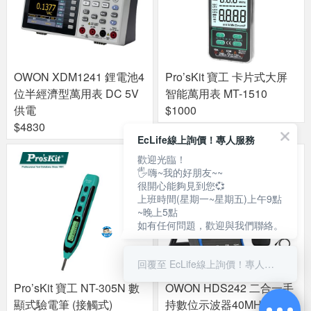
OWON XDM1241 鋰電池4
Pro’sKit 寶工 卡片式大屏
位半經濟型萬用表 DC 5V
智能萬用表 MT-1510
供電
$1000
$4830
EcLife線上詢價！專人服務
歡迎光臨！
🖐嗨~我的好朋友~~
很開心能夠見到您💞
上班時間(星期一~星期五)上午9點
~晚上5點
如有任何問題，歡迎與我們聯絡。
回覆至 EcLife線上詢價！專人服務
Pro’sKit 寶工 NT-305N 數
OWON HDS242 二合一手
顯式驗電筆 (接觸式)
持數位示波器40MHz：示