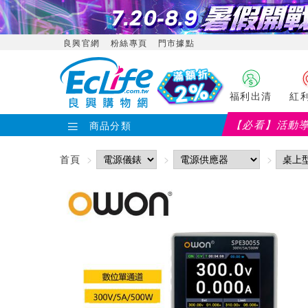
良興官網
粉絲專頁
門市據點
福利出清
紅
【必看】活動
【PX大通】全館滿千折百(部分品項不適用，滿2千折200...)
商品分類
首頁