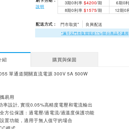
刷卡分期：
3期0利率
$4200
/期
6期0
說明
8期0利率
$1575
/期
12期
配送方式：
門市取貨*
良興配送
*滿千元門市取貨現折1%(部分商品不適用
介紹
購買與保固
0055 單通道開關直流電源 300V 5A 500W
攜易用
功率設計
,
實現
0.05%
高精度電壓和電流輸出
全方位保護：過電壓
/
過電流
/
過溫度保護功能
設置功能，適用于無人值守的場合
CC
模式