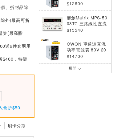
A 四位半 SPM8104
$12600
特價、拆封品除
麥創Matrix MPS-50
分除外(最高可折
03TC 三路線性直流
電源(帶通訊介面)
$15540
0禮券(最高贈
OWON 單通道直流
000送9件套兩用
功率電源表 80V 20
A 四位半 SPM8205
$14700
折$400，特價
展開
OWON SPE6103
單通道電源供應器(6
0V/10A/300W)
$7960
OWON SPE15105
單通道開關直流電源
入會折$50
150V 10A 500W
$11550
OWON SP系列單通
卡
刷卡分期
道可程式直流電源供
應器 SP3051
$3960