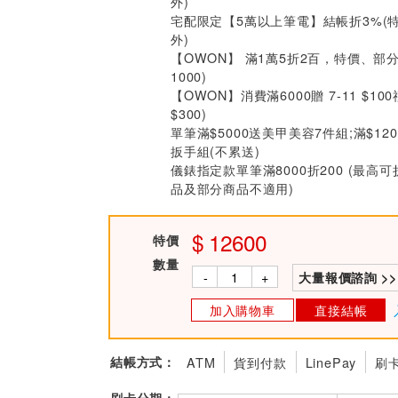
外)
宅配限定【5萬以上筆電】結帳折3%(
外)
【OWON】 滿1萬5折2百，特價、部
1000)
【OWON】消費滿6000贈 7-11 $10
$300)
單筆滿$5000送美甲美容7件組;滿$12
扳手組(不累送)
儀錶指定款單筆滿8000折200 (最高可
品及部分商品不適用)
12600
特價
數量
-
+
大量報價諮詢 >>
加入購物車
直接結帳
結帳方式：
ATM
貨到付款
LinePay
刷