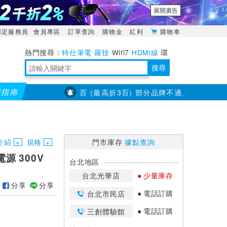
展開廣告
綁定服務員
會員專區
訂單查詢
購物金
紅利
購物車
特仕筆電
羅技
Wifi7
HDMI線
環
境量測
明緯POWER
搜尋
購指南
31【耳機喇叭】滿千折百 (最高折3百) 部分品牌不適用
【羅技商務系
靈活多變的分離式設計
TypeC安全電源延長線
日除濕15L，19坪適用
華碩 ROG Falcata 電競鍵盤
WTR-1500C行動無線影音傳輸器
電源百寶袋-你要的這裡通通有
行動電源【BSMI認證專區】
owon電子測量與智能儀器專家
介紹
規格
門市庫存
據點查詢
源 300V
台北地區
台北光華店
少量庫存
分享
分享
電話訂購
台北市民店
電話訂購
三創體驗館