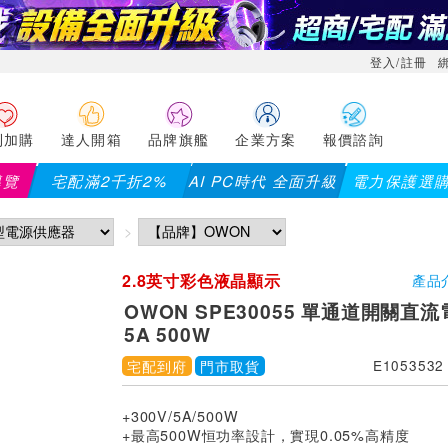
登入/註冊
利加購
達人開箱
品牌旗艦
企業方案
報價諮詢
導覽
宅配滿2千折2%
AI PC時代 全面升級
電力保護選
儀錶指定款單筆滿8000折200 (最高可折$400
7/23~8/
2.8英寸彩色液晶顯示
產品
OWON SPE30055 單通道開關直流電
5A 500W
宅配到府
門市取貨
E1053532
+300V/5A/500W
+最高500W恒功率設計，實現0.05%高精度