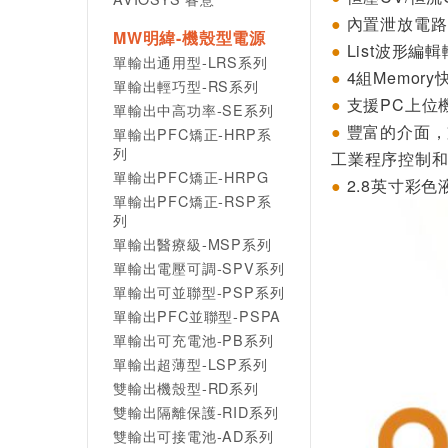
●
內置泄放電路
MW明緯-機殼型電源
●
List
波形編輯
單輸出通用型-LRS系列
●
4
組
Memory
單輸出輕巧型-RS系列
●
支援
PC
上位
單輸出中高功率-SE系列
●
豐富的介面，
單輸出PFC矯正-HRP系
列
工業程序控制
單輸出PFC矯正-HRPG
●
2.8
英寸彩色
單輸出PFC矯正-RSP系
列
單輸出醫療級-MSP系列
單輸出電壓可調-SPV系列
單輸出可並聯型-PSP系列
單輸出PFC並聯型-PSPA
單輸出可充電池-PB系列
單輸出超薄型-LSP系列
雙輸出機殼型-RD系列
雙輸出隔離保護-RID系列
雙輸出可接電池-AD系列