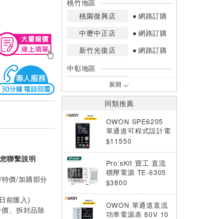
桃竹地區
桃園復興店
網路訂購
中壢中正店
網路訂購
新竹光復店
網路訂購
中彰地區
台中英才店
網路訂購
展開
嘉南地區
同類推薦
高雄中華店
網路訂購
OWON SPE6205
高雄鳳山店
網路訂購
單通道可程式設計電
源供應器(60V/20A/
$11550
*庫存數量：網路訂購(0)、少量庫存
500W)
(1~2)、現貨充足(3以上)。
您聯繫說明
Pro’sKit 寶工 直流
*門市庫存以店內實際數量為準，可使
穩壓電源 TE-6305
用專人服務或撥打門市電話洽詢。
/特價/加購部分
NE
$3800
0日前匯入)
OWON 單通道直流
特價、拆封品除
功率電源表 80V 10