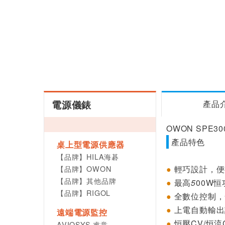
電源儀錶
產品
OWON SPE3
產品特色
桌上型電源供應器
【品牌】HILA海碁
【品牌】OWON
●
輕巧設計，便
【品牌】其他品牌
●
最高
5
00W
恒
【品牌】RIGOL
●
全數位控制，
●
上電自動輸出
遠端電源監控
●
恒壓
CV/
恒流
AVIOSYS 睿意