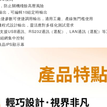
，防止關機殘餘高壓風險
輸出，可編輯
10
組定時輸出
快捷參數可便捷調用輸出，適用工廠、產線無門檻使用
機程式設計輸出，靈活應對多樣化測試需求
支援
USB
通訊、
RS232
通訊（選配）、
LAN
通訊（選配）等
和組網集中控制
液晶
IPS
顯示幕