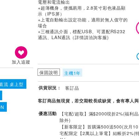
電壓和電流輸出
+超薄機身，便攜易用，2.8英寸彩色液晶顯
示（IPS屏）
+上電自動輸出設定功能，適用於無人值守的
場合
+三種通訊介面，標配USB、可選配RS232
通訊、LAN通訊（詳情請洽詢客服)
加入追蹤
保固說明
主機1年
直流 桌上型
供貨狀況：
客訂品
客訂商品無現貨，若交期較長或缺貨，會有專人與
ON
優惠活動
【宅配/超取】滿$2000現折2%(福利品
除外)
【新客限定】首購滿500送500(次月1
宅配限定【2萬以上筆電】結帳折2%(