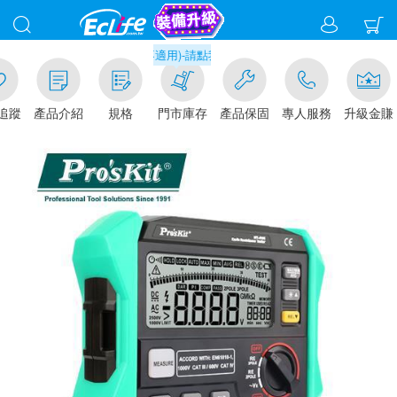
取貨現折1%(部分商品不適用)-請點我看
追蹤
產品介紹
規格
門市庫存
產品保固
專人服務
升級金賺