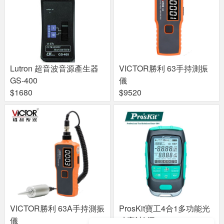
Lutron 超音波音源產生器
VICTOR勝利 63手持測振
GS-400
儀
$1680
$9520
VICTOR勝利 63A手持測振
ProsKit寶工4合1多功能光
儀
功率計MT-7615