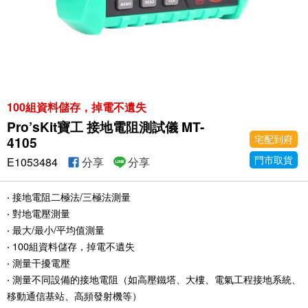
100組資料儲存，掉電不遺失
Pro’sKit寶工 接地電阻測試儀 MT-
宅配到府
4105
門市取貨
E1053484
分享
分享
‧ 接地電阻二極法/三極法測量
‧ 對地電壓測量
‧ 最大/最小/平均值測量
‧ 100組資料儲存，掉電不遺失
‧ 測量干擾電壓
‧ 測量不同設備的接地電阻（如高壓鐵塔、大樓、電氣工程接地系統、
移動通信基站、高頻發射機等）