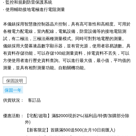
‧ 監控和規劃防雷保護系統
‧ 使用輔助接地電極進行電阻測量
本儀錶採用智慧微控制器晶片控制，具有高可靠性和高精度。可用於
各種電力配電線，室內配線，電氣設備，防雷設備等的接地電阻測
試，有二極法，三極法兩種測量模式。同時可對對地電壓的測量。
儀錶採用大螢幕液晶數字顯示器，並有背光源，使用者容易讀數。具
有資料存儲功能，可以存儲100組測量資料，掉電資料不丟失，可以
方便使用者進行歷史資料查詢。可以進行最大值，最小值，平均值的
測量，並具有相對測量功能。自動關機功能。
保固說明
保固一年
供貨狀況：
客訂品
優惠活動：
【宅配/超取】滿$2000現折2%(福利品/特價/加購部分除
外)
【新客限定】首購滿500送500(次月10日前匯入)