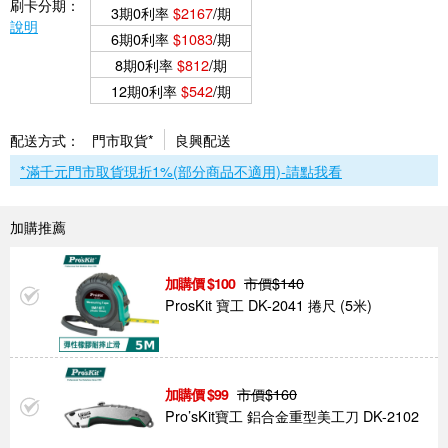
刷卡分期：
3期0利率
$2167
/期
說明
6期0利率
$1083
/期
8期0利率
$812
/期
12期0利率
$542
/期
配送方式：
門市取貨*
良興配送
*滿千元門市取貨現折1%(部分商品不適用)-請點我看
加購推薦
市價$
140
100
ProsKit 寶工 DK-2041 捲尺 (5米)
市價$
160
99
Pro’sKit寶工 鋁合金重型美工刀 DK-2102