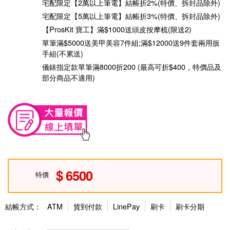
宅配限定【2萬以上筆電】結帳折2%(特價、拆封品除外)
宅配限定【5萬以上筆電】結帳折3%(特價、拆封品除外)
【ProsKit 寶工】滿$1000送頭皮按摩梳(限送2)
單筆滿$5000送美甲美容7件組;滿$12000送9件套兩用扳
手組(不累送)
儀錶指定款單筆滿8000折200 (最高可折$400，特價品及
部分商品不適用)
6500
特價
結帳方式：
ATM
貨到付款
LinePay
刷卡
刷卡分期