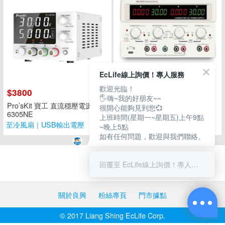
EcLife線上詢價！專人服務
歡迎光臨！
$3800
$15540
🖐嗨~我的好朋友~~
Pro’sKit 寶工 直流穩壓電源 TE-
麥創Matrix MPS-5003TC 三路
很開心能夠見到您💞
6305NE
線性直流電源(帶通訊介面)
上班時間(星期一~星期五)上午9點
至冷風扇｜USB輸出電壓
輸入電壓110V/220V切換
~晚上5點
如有任何問題，歡迎與我們聯絡。
回覆至 EcLife線上詢價！專人服務
關於良興
粉絲專頁
門市據點
© 2017 Liang Shing EcLife Corp.