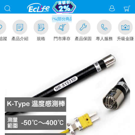
滿千元門市取貨現折1%(部分商品不適用)-請點我看
追蹤
產品介紹
規格
門市庫存
產品保固
專人服務
升級金賺