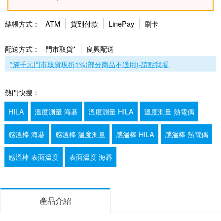
結帳方式：
ATM
貨到付款
LinePay
刷卡
配送方式：
門市取貨*
良興配送
*滿千元門市取貨現折1%(部分商品不適用)-請點我看
熱門快搜：
HILA
溫度測量 海碁
溫度測量 HILA
溫度測量 熱電偶
感溫棒 海碁
感溫棒 溫度測量
感溫棒 HILA
感溫棒 熱電偶
感溫棒 表面溫度
表面溫度 海碁
產品介紹