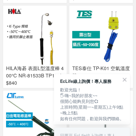
HILA海碁 表面L型溫度棒 4
TES泰仕 TP-K01 空氣溫度
00℃ NR-81533B TP104L
棒
EcLife線上詢價！專人服務
$840
$210
歡迎光臨！
🖐嗨~我的好朋友~~
很開心能夠見到您💞
上班時間(星期一~星期五)上午9點
~晚上5點
如有任何問題，歡迎與我們聯絡。
回覆至 EcLife線上詢價！專人服務