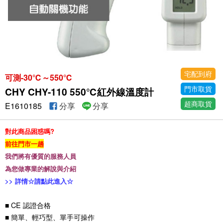
宅配到府
可測-30℃～550℃
門市取貨
CHY CHY-110 550℃紅外線溫度計
超商取貨
E1610185
分享
分享
對此商品困惑嗎?
前往門市一趟
我們將有優質的服務人員
為您做專業的解說與介紹
>>
詳情☆請點此進入☆
■ CE 認證合格
■ 簡單、輕巧型、單手可操作