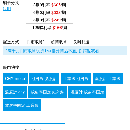
刷卡分期：
3期0利率
$665
/期
說明
6期0利率
$332
/期
8期0利率
$249
/期
12期0利率
$166
/期
配送方式：
門市取貨*
超商取貨
良興配送
*滿千元門市取貨現折1%(部分商品不適用)-請點我看
熱門快搜：
CHY-meter
紅外線 溫度計
工業級 紅外線
溫度計 工業級
溫度計 chy
放射率固定 紅外線
溫度計 放射率固定
放射率固定 工業級