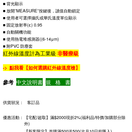
■ 背光顯示
■ 放開”MEASURE”按鍵後，讀值自動鎖定
■ 使用者可選擇攝氏或華氏溫度單位顯示
■ 固定放射率(ε) 0.95
■ 自動關機功能
■ 使用熱電堆感測器((6-14μm)
■ 附PVC 防塵套
紅外線溫度計為工業級
非醫療級
-> 點我看【如何選購紅外線溫度槍】
中文說明書
規 格 書
參考
供貨狀況：
客訂品
優惠活動：
【宅配/超取】滿$2000現折2%(福利品/特價/加購部分除
外)
【新客限定】首購滿500送500(次月10日前匯入)