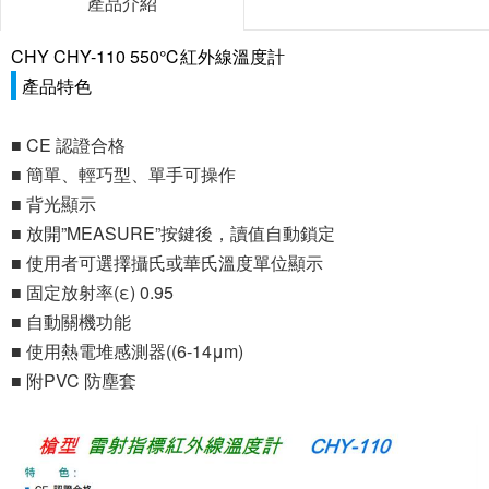
產品介紹
CHY CHY-110 550℃紅外線溫度計
產品特色
■ CE 認證合格
■ 簡單、輕巧型、單手可操作
■ 背光顯示
■ 放開”MEASURE”按鍵後，讀值自動鎖定
■ 使用者可選擇攝氏或華氏溫度單位顯示
■ 固定放射率(ε) 0.95
■ 自動關機功能
■ 使用熱電堆感測器((6-14μm)
■ 附PVC 防塵套