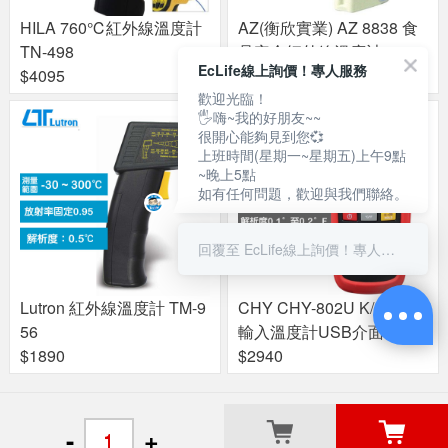
HILA 760℃紅外線溫度計
AZ(衡欣實業) AZ 8838 食
TN-498
品安全紅外線溫度計
EcLife線上詢價！專人服務
$4095
$4000
歡迎光臨！
🖐嗨~我的好朋友~~
很開心能夠見到您💞
上班時間(星期一~星期五)上午9點
~晚上5點
如有任何問題，歡迎與我們聯絡。
回覆至 EcLife線上詢價！專人服務
Lutron 紅外線溫度計 TM-9
CHY CHY-802U K/J 型雙
56
輸入溫度計USB介面
$1890
$2940
關於良興
粉絲專頁
門市據點
-
+