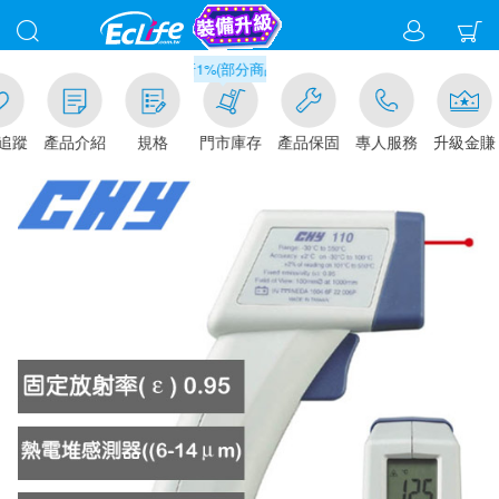
滿千元門市取貨現折1%(部分商品不適用)-請點我看
追蹤
產品介紹
規格
門市庫存
產品保固
專人服務
升級金賺