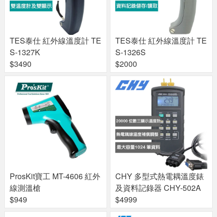
TES泰仕 紅外線溫度計 TE
TES泰仕 紅外線溫度計 TE
S-1327K
S-1326S
$3490
$2000
ProsKit寶工 MT-4606 紅外
CHY 多型式熱電耦溫度錶
線測溫槍
及資料記錄器 CHY-502A
$949
$4999