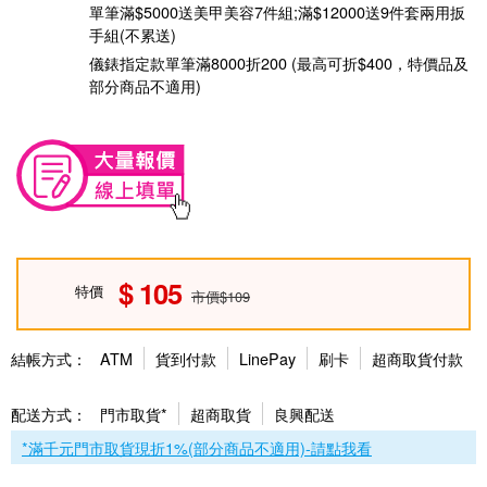
單筆滿$5000送美甲美容7件組;滿$12000送9件套兩用扳
手組(不累送)
儀錶指定款單筆滿8000折200 (最高可折$400，特價品及
部分商品不適用)
105
特價
市價$109
結帳方式：
ATM
貨到付款
LinePay
刷卡
超商取貨付款
配送方式：
門市取貨*
超商取貨
良興配送
*滿千元門市取貨現折1%(部分商品不適用)-請點我看