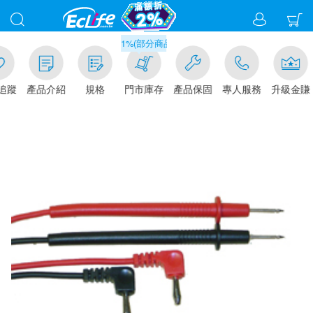
滿千元門市取貨現折1%(部分商品不適用)-請點我看
追蹤
產品介紹
規格
門市庫存
產品保固
專人服務
升級金賺