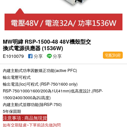
MW明緯 RSP-1500-48 48V機殼型交
換式電源供應器 (1536W)
宅配到府
E1010079
分享
分享
內建主動式功率因數矯正功能(active PFC)
輸出電壓可程式
輸出電流(Icc)可程式 (RSP-750/1600 only)
RSP-750/1000/1600/200為1U(41mm)低高度設計,(RSP-
1500/2400/3000為2U高度)
內建主動式並聯功能(除RSP-750)
5年保固期
注意事項 : 商品無現貨
如有交期疑慮~下單前請先做詢問