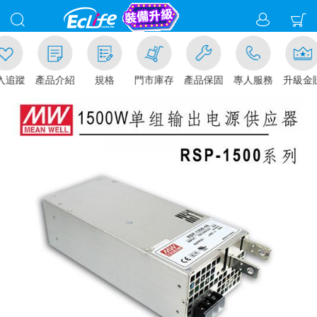
追蹤
產品介紹
規格
門市庫存
產品保固
專人服務
升級金賺