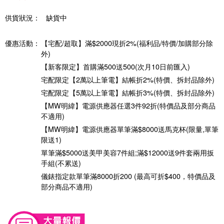
供貨狀況：
缺貨中
優惠活動：
【宅配/超取】滿$2000現折2%(福利品/特價/加購部分除
外)
【新客限定】首購滿500送500(次月10日前匯入)
宅配限定【2萬以上筆電】結帳折2%(特價、拆封品除外)
宅配限定【5萬以上筆電】結帳折3%(特價、拆封品除外)
【MW明緯】電源供應器任選3件92折(特價品及部分商品
不適用)
【MW明緯】電源供應器單筆滿$8000送馬克杯(限量,單筆
限送1)
單筆滿$5000送美甲美容7件組;滿$12000送9件套兩用扳
手組(不累送)
儀錶指定款單筆滿8000折200 (最高可折$400，特價品及
部分商品不適用)