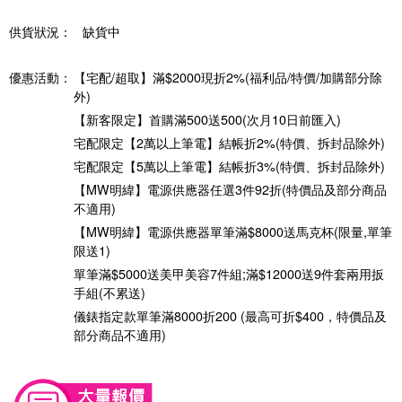
供貨狀況：
缺貨中
優惠活動：
【宅配/超取】滿$2000現折2%(福利品/特價/加購部分除
外)
【新客限定】首購滿500送500(次月10日前匯入)
宅配限定【2萬以上筆電】結帳折2%(特價、拆封品除外)
宅配限定【5萬以上筆電】結帳折3%(特價、拆封品除外)
【MW明緯】電源供應器任選3件92折(特價品及部分商品
不適用)
【MW明緯】電源供應器單筆滿$8000送馬克杯(限量,單筆
限送1)
單筆滿$5000送美甲美容7件組;滿$12000送9件套兩用扳
手組(不累送)
儀錶指定款單筆滿8000折200 (最高可折$400，特價品及
部分商品不適用)