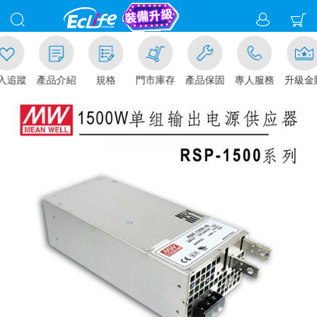
追蹤
產品介紹
規格
門市庫存
產品保固
專人服務
升級金賺