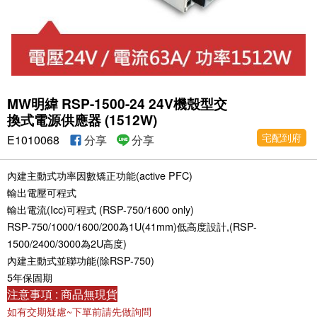
MW明緯 RSP-1500-24 24V機殼型交
換式電源供應器 (1512W)
宅配到府
E1010068
分享
分享
內建主動式功率因數矯正功能(active PFC)
輸出電壓可程式
輸出電流(Icc)可程式 (RSP-750/1600 only)
RSP-750/1000/1600/200為1U(41mm)低高度設計,(RSP-
1500/2400/3000為2U高度)
內建主動式並聯功能(除RSP-750)
5年保固期
注意事項 : 商品無現貨
如有交期疑慮~下單前請先做詢問